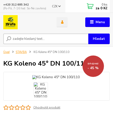
0
ks
+420 312 685 342
CZK
za
0 Kč
(Po-Pá, 7-16 hod. So-Ne zavřeno)
Menu
Hledat
Úvod
STAVBA
KG Koleno 45° DN 100/110
KG Koleno 45° DN 100/110
87,12 Kč
- 45 %
Ohodnotit produkt