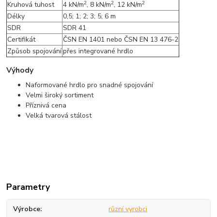
2
2
2
Kruhová tuhost
4 kN/m
, 8 kN/m
, 12 kN/m
Délky
0,5; 1; 2; 3; 5; 6 m
SDR
SDR 41
Certifikát
ČSN EN 1401 nebo ČSN EN 13 476-2
Způsob spojování
přes integrované hrdlo
Výhody
Naformované hrdlo pro snadné spojování
Velmi široký sortiment
Příznivá cena
Velká tvarová stálost
Parametry
Výrobce
různí vyrobci