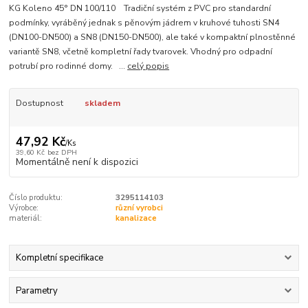
KG Koleno 45° DN 100/110 Tradiční systém z PVC pro standardní
podmínky, vyráběný jednak s pěnovým jádrem v kruhové tuhosti SN4
(DN100-DN500) a SN8 (DN150-DN500), ale také v kompaktní plnostěnné
variantě SN8, včetně kompletní řady tvarovek. Vhodný pro odpadní
potrubí pro rodinné domy. ...
celý popis
Dostupnost
skladem
47,92 Kč
/
Ks
39,60 Kč
bez DPH
Momentálně není k dispozici
Číslo produktu:
3295114103
Výrobce:
různí vyrobci
materiál:
kanalizace
Kompletní specifikace
Parametry