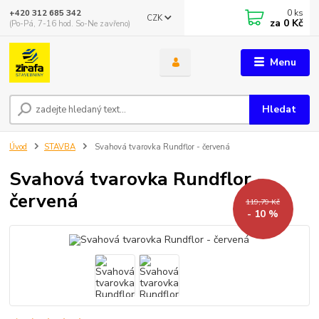
0
ks
+420 312 685 342
CZK
za
0 Kč
(Po-Pá, 7-16 hod. So-Ne zavřeno)
Menu
Hledat
Úvod
STAVBA
Svahová tvarovka Rundflor - červená
Svahová tvarovka Rundflor -
červená
119,79 Kč
- 10 %