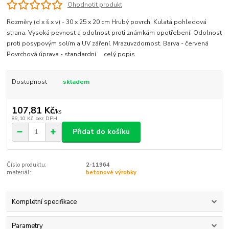
Ohodnotit produkt
Rozměry (d x š x v) - 30 x 25 x 20 cm Hrubý povrch. Kulatá pohledová
strana. Vysoká pevnost a odolnost proti známkám opotřebení. Odolnost
proti posypovým solím a UV záření. Mrazuvzdornost. Barva - červená
Povrchová úprava - standardní
celý popis
Dostupnost
skladem
107,81 Kč
/
ks
89,10 Kč
bez DPH
Přidat do košíku
Číslo produktu:
2-11964
materiál:
betonové výrobky
Kompletní specifikace
Parametry