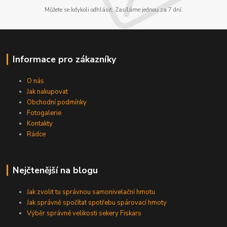
Můžete se kdykoli odhlásit. Zasíláme jednou za 7 dní.
Informace pro zákazníky
O nás
Jak nakupovat
Obchodní podmínky
Fotogalerie
Kontakty
Rádce
Nejčtenější na blogu
Jak zvolit tu správnou samonivelační hmotu
Jak správně spočítat spotřebu spárovací hmoty
Výběr správné velikosti sekery Fiskars