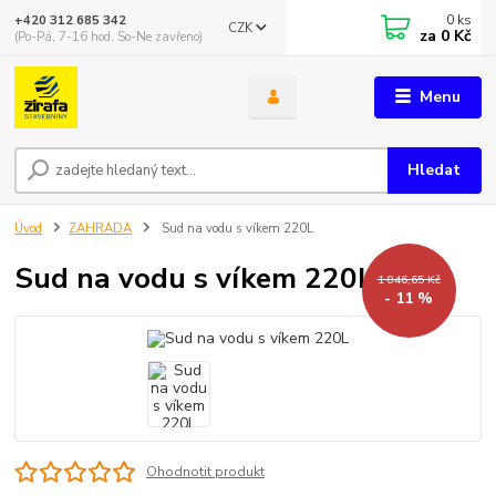
0
ks
+420 312 685 342
CZK
za
0 Kč
(Po-Pá, 7-16 hod. So-Ne zavřeno)
Menu
Hledat
Úvod
ZAHRADA
Sud na vodu s víkem 220L
Sud na vodu s víkem 220L
1 046,65 Kč
- 11 %
Ohodnotit produkt