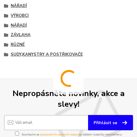
NÁŘADÍ
VÝROBCI
NÁŘADÍ
ZÁVLAHA
RŮZNÉ
SUDY,KANYSTRY A POSTŘIKOVAČE
Nepropásněte novinky, akce a
slevy!
Přihlásit se
Souhlasím se
zpracováním osobních údajů
za účelem rozesílky newsletteru.