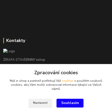
Kontakty
ŽIRAFA STAVEBNINY eshop
Zpracování cookies
+420 312 685 342
(Po-Pá, 7-16 hod. So-Ne zavřeno)
Náš e-shop a partneři potřebují Váš
souhlas
s použitím souborů
cookies, aby Vám mohli zobrazovat informace týkající se Vašich
kladno@zirafa-stavebniny.cz
zájmů.
Souhlasím
Nastavení