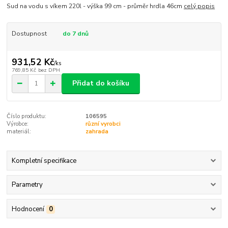
Sud na vodu s víkem 220l - výška 99 cm - průměr hrdla 46cm
celý popis
Dostupnost
do 7 dnů
931,52 Kč
/
ks
769,85 Kč
bez DPH
Přidat do košíku
Číslo produktu:
106595
Výrobce:
různí vyrobci
materiál:
zahrada
Kompletní specifikace
Parametry
Hodnocení
0