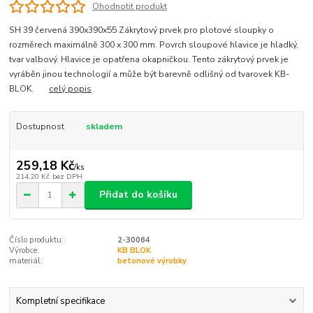
Ohodnotit produkt
SH 39 červená 390x390x55 Zákrytový prvek pro plotové sloupky o
rozměrech maximálně 300 x 300 mm. Povrch sloupové hlavice je hladký,
tvar valbový. Hlavice je opatřena okapničkou. Tento zákrytový prvek je
vyráběn jinou technologií a může být barevně odlišný od tvarovek KB-
BLOK.
celý popis
Dostupnost
skladem
259,18 Kč
/
ks
214,20 Kč
bez DPH
Přidat do košíku
Číslo produktu:
2-30064
Výrobce:
KB BLOK
materiál:
betonové výrobky
Kompletní specifikace