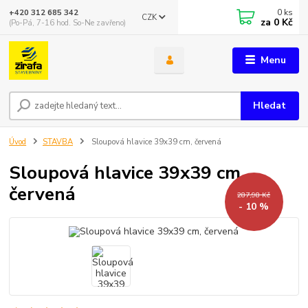
0
ks
+420 312 685 342
CZK
za
0 Kč
(Po-Pá, 7-16 hod. So-Ne zavřeno)
Menu
Hledat
Úvod
STAVBA
Sloupová hlavice 39x39 cm, červená
Sloupová hlavice 39x39 cm,
červená
287,98 Kč
- 10 %