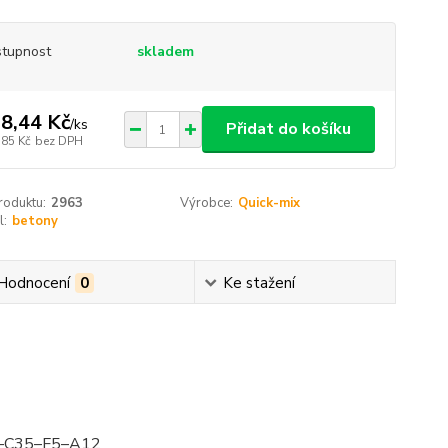
tupnost
skladem
8,44 Kč
/
ks
Přidat do košíku
,85 Kč
bez DPH
roduktu:
2963
Výrobce:
Quick-mix
l:
betony
Hodnocení
0
Ke stažení
 CT–C35–F5–A12