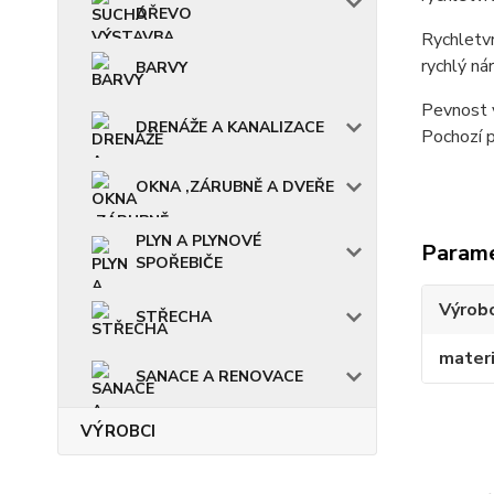
DŘEVO
Rychletvr
rychlý nár
BARVY
Pevnost v
DRENÁŽE A KANALIZACE
Pochozí p
OKNA ,ZÁRUBNĚ A DVEŘE
PLYN A PLYNOVÉ
Param
SPOŘEBIČE
Výrob
STŘECHA
materi
SANACE A RENOVACE
VÝROBCI