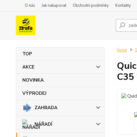
O nás
Jak nakupovat
Obchodní podmínky
Kontakty
Úvod
TOP
Quic
AKCE
C35
NOVINKA
VÝPRODEJ
ZAHRADA
NÁŘADÍ