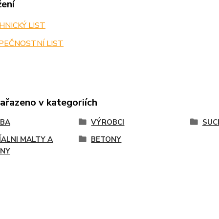
žení
NICKÝ LIST
PEČNOSTNÍ LIST
zařazeno v kategoriích
VBA
VÝROBCI
SUC
ÍALNI MALTY A
BETONY
ONY