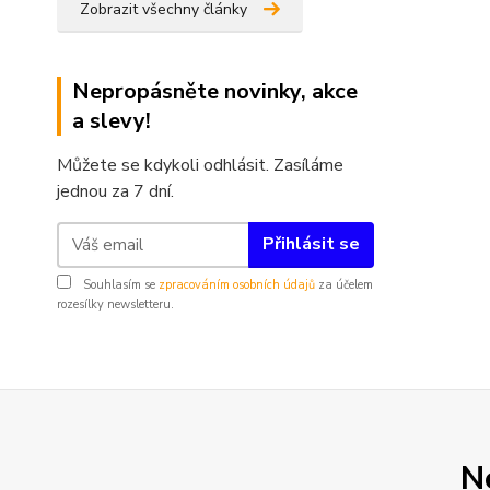
Zobrazit všechny články
Nepropásněte novinky, akce
a slevy!
Můžete se kdykoli odhlásit. Zasíláme
jednou za 7 dní.
Přihlásit se
Souhlasím se
zpracováním osobních údajů
za účelem
rozesílky newsletteru.
N