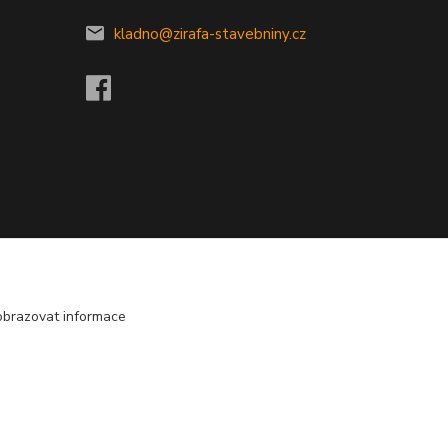
kladno@zirafa-stavebniny.cz
obrazovat informace