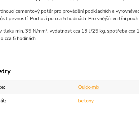
dnoucí cementový potěr pro provádění podkladních a vyrovnávací
ůst pevností. Pochozí po cca 5 hodinách. Pro vnější i vnitřní použit
 tlaku min. 35 N/mm², vydatnost cca 13 l/25 kg, spotřeba cca 
o cca 5 hodinách.
etry
ce
Quick-mix
ál
betony