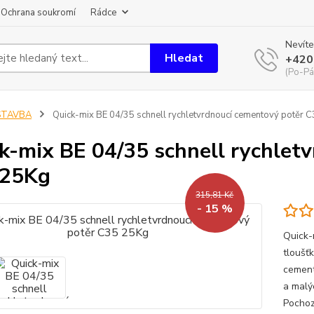
Ochrana soukromí
Rádce
Nevíte
Hledat
+420
(Po-Pá
STAVBA
Quick-mix BE 04/35 schnell rychletvrdnoucí cementový potěr 
k-mix BE 04/35 schnell rychlet
 25Kg
315,81 Kč
- 15 %
Quick-
tloušť
cement
a malý
Pochozí