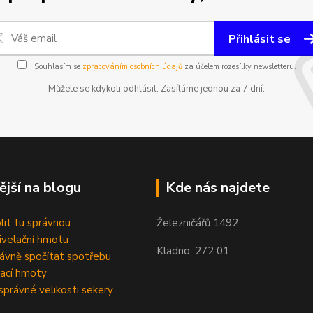
Přihlásit se
Souhlasím se
zpracováním osobních údajů
za účelem rozesílky newsletteru.
Můžete se kdykoli odhlásit. Zasíláme jednou za 7 dní.
ější na blogu
Kde nás najdete
olit tu správnou
Železničářů 1492
velační hmotu
Kladno, 272 01
rávně spočítat spotřebu
ací hmoty
správné velikosti sekery