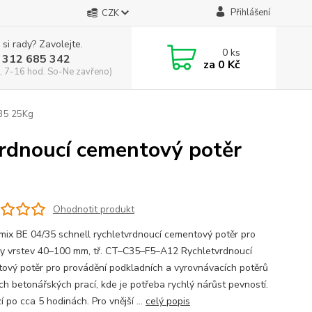
Přihlášení
CZK
 si rady? Zavolejte.
0
ks
 312 685 342
za
0 Kč
, 7-16 hod. So-Ne zavřeno)
C35 25Kg
vrdnoucí cementový potěr
Ohodnotit produkt
mix BE 04/35 schnell rychletvrdnoucí cementový potěr pro
ky vrstev 40–100 mm, tř. CT–C35–F5–A12 Rychletvrdnoucí
ový potěr pro provádění podkladních a vyrovnávacích potěrů
ch betonářských prací, kde je potřeba rychlý nárůst pevností.
 po cca 5 hodinách. Pro vnější ...
celý popis