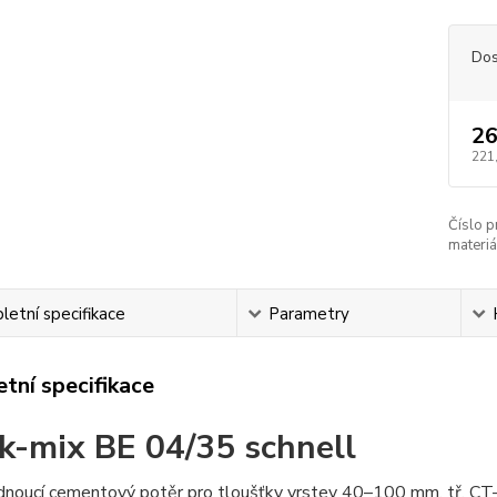
Dos
26
221
Číslo p
materiá
etní specifikace
Parametry
tní specifikace
k-mix BE 04/35 schnell
rdnoucí cementový potěr pro tloušťky vrstev 40–100 mm, tř.