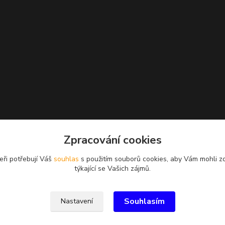
Zpracování cookies
eři potřebují Váš
souhlas
s použitím souborů cookies, aby Vám mohli z
týkající se Vašich zájmů.
Souhlasím
Nastavení