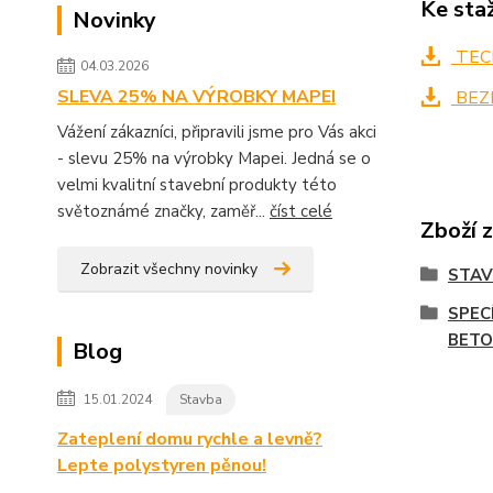
Ke sta
Novinky
TECH
04.03.2026
SLEVA 25% NA VÝROBKY MAPEI
BEZ
Vážení zákazníci, připravili jsme pro Vás akci
- slevu 25% na výrobky Mapei. Jedná se o
velmi kvalitní stavební produkty této
světoznámé značky, zaměř...
číst celé
Zboží 
Zobrazit všechny novinky
STA
SPEC
BET
Blog
15.01.2024
Stavba
Zateplení domu rychle a levně?
Lepte polystyren pěnou!