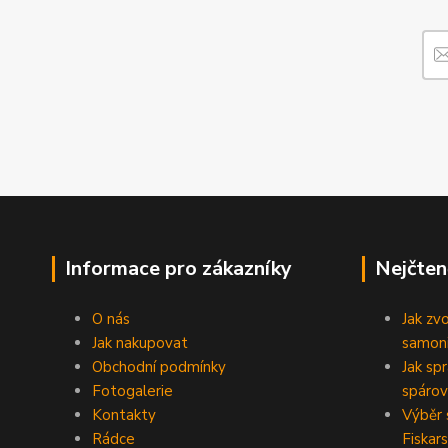
Informace pro zákazníky
Nejčten
O nás
Jak zv
Jak nakupovat
samoni
Obchodní podmínky
Jak sp
Fotogalerie
spárov
Kontakty
Výběr 
Rádce
Fiskars