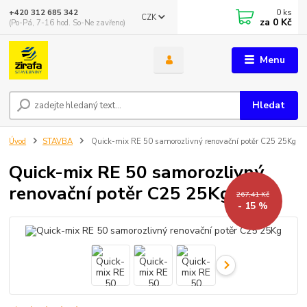
0
ks
+420 312 685 342
CZK
za
0 Kč
(Po-Pá, 7-16 hod. So-Ne zavřeno)
Menu
Hledat
Úvod
STAVBA
Quick-mix RE 50 samorozlivný renovační potěr C25 25Kg
Quick-mix RE 50 samorozlivný
renovační potěr C25 25Kg
267,41 Kč
- 15 %