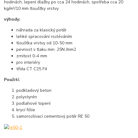
hodinách, lepení dlažby po cca 24 hodinách, spotřeba cca 20
kg/m²/10 mm tloušťky vrstvy.
výhody:
náhrada za klasický potěr
lehké spracování rozléváním
tloušťka vrstvy od 10-50 mm
pevnost v tlaku min. 25N /mm2
zrnitost 0-4 mm
pro interiéry
třída CT C25 F4
Použití:
podkladový beton
polystyrén
podlahové topení
krycí fólie
samorozlívací cementový potěr RE 50