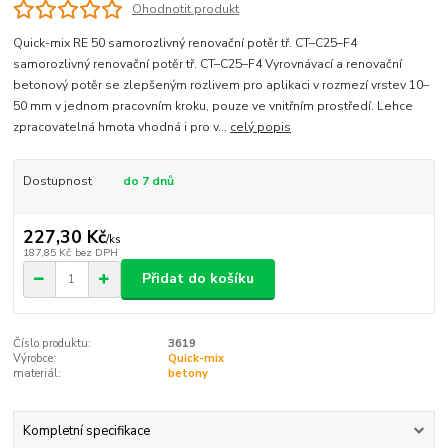
Ohodnotit produkt
Quick-mix RE 50 samorozlivný renovační potěr tř. CT–C25–F4
samorozlivný renovační potěr tř. CT–C25–F4 Vyrovnávací a renovační
betonový potěr se zlepšeným rozlivem pro aplikaci v rozmezí vrstev 10–
50 mm v jednom pracovním kroku, pouze ve vnitřním prostředí. Lehce
zpracovatelná hmota vhodná i pro v...
celý popis
Dostupnost
do 7 dnů
227,30 Kč
/
ks
187,85 Kč
bez DPH
Přidat do košíku
Číslo produktu:
3619
Výrobce:
Quick-mix
materiál:
betony
Kompletní specifikace