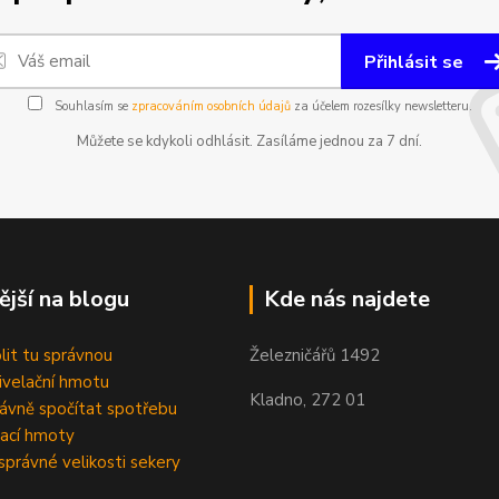
Přihlásit se
Souhlasím se
zpracováním osobních údajů
za účelem rozesílky newsletteru.
Můžete se kdykoli odhlásit. Zasíláme jednou za 7 dní.
ější na blogu
Kde nás najdete
olit tu správnou
Železničářů 1492
velační hmotu
Kladno, 272 01
rávně spočítat spotřebu
ací hmoty
správné velikosti sekery