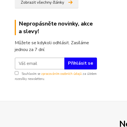
Zobrazit všechny články
Nepropásněte novinky, akce
a slevy!
Můžete se kdykoli odhlásit. Zasíláme
jednou za 7 dní.
Přihlásit se
Souhlasím se
zpracováním osobních údajů
za účelem
rozesílky newsletteru.
N