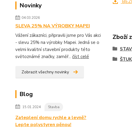
BEZ
Novinky
04.03.2026
SLEVA 25% NA VÝROBKY MAPEI
Vážení zákazníci, připravili jsme pro Vás akci
Zboží 
- slevu 25% na výrobky Mapei. Jedná se o
STA
velmi kvalitní stavební produkty této
světoznámé značky, zaměř...
číst celé
ŠTUK
Zobrazit všechny novinky
Blog
15.01.2024
Stavba
Zateplení domu rychle a levně?
Lepte polystyren pěnou!