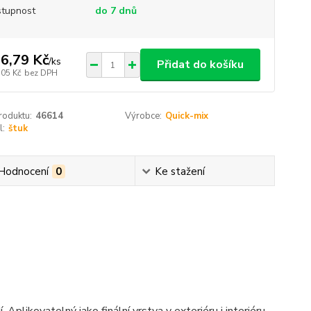
tupnost
do 7 dnů
6,79 Kč
/
ks
Přidat do košíku
,05 Kč
bez DPH
roduktu:
46614
Výrobce:
Quick-mix
l:
štuk
Hodnocení
0
Ke stažení