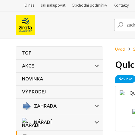
O nás
Jak nakupovat
Obchodní podmínky
Kontakty
Úvod
TOP
Quic
AKCE
NOVINKA
Novinka
VÝPRODEJ
ZAHRADA
NÁŘADÍ