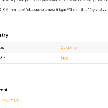
entový štuk pro ruční zpracování ve vnitřním i vnějším prostředí. A
 0–0,6 mm, spotřeba suché směsi 5 kg/m²/3 mm tloušťky vrstvy.
etry
ce
Quick-mix
ál
štuk
žení
NICKÝ LIST