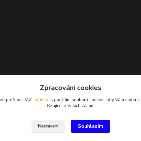
Zpracování cookies
eři potřebují Váš
souhlas
s použitím souborů cookies, aby Vám mohli z
týkající se Vašich zájmů.
Souhlasím
Nastavení