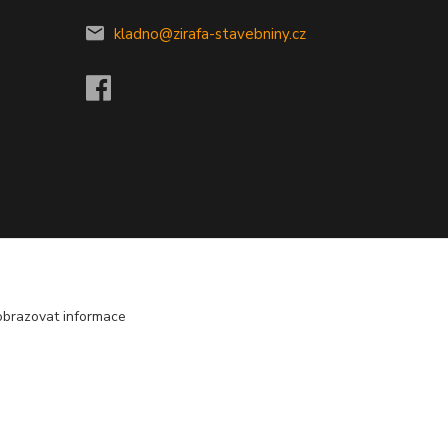
kladno@zirafa-stavebniny.cz
obrazovat informace