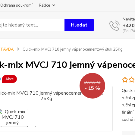
Ochrana soukromí
Rádce
Nevíte
Hledat
+420
(Po-Pá
STAVBA
Quick-mix MVCJ 710 jemný vápenocementový štuk 25Kg
k-mix MVCJ 710 jemný vápenoc
Akce
160,93 Kč
- 15 %
Quick-
ruční 
ruční z
finální
suché 