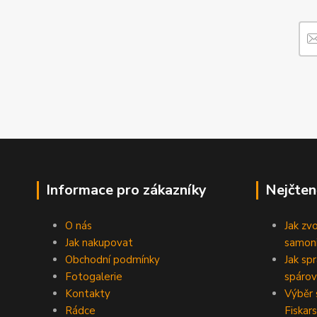
Informace pro zákazníky
Nejčten
O nás
Jak zv
Jak nakupovat
samoni
Obchodní podmínky
Jak sp
Fotogalerie
spárov
Kontakty
Výběr 
Rádce
Fiskars