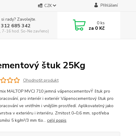
Přihlášení
CZK
 si rady? Zavolejte.
0
ks
 312 685 342
za
0 Kč
, 7-16 hod. So-Ne zavřeno)
ementový štuk 25Kg
Ohodnotit produkt
mix MALTOP MVCJ 710 jemná vápenocementovÝ štuk pro
zpracování, pro interiér i exteriér Vápenocementový štuk pro
pracování ve vnitřním i vnějším prostředí. Aplikovatelný jako
 vrstva v exteriéru i interiéru. Zrnitost 0–0,6 mm, spotřeba
směsi 5 kg/m²/3 mm tlo...
celý popis