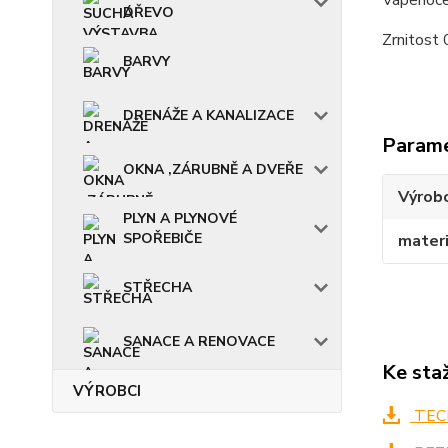
Vápenocem
DŘEVO
Zrnitost
BARVY
DRENÁŽE A KANALIZACE
Param
OKNA ,ZÁRUBNĚ A DVEŘE
Výrob
PLYN A PLYNOVÉ
SPOŘEBIČE
materi
STŘECHA
SANACE A RENOVACE
Ke sta
VÝROBCI
TECH