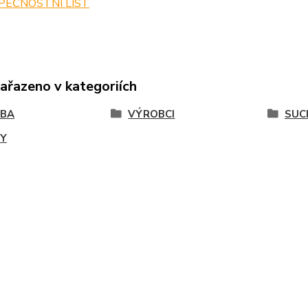
PEČNOSTNÍ LIST
zařazeno v kategoriích
VBA
VÝROBCI
SUC
Y