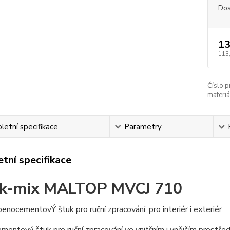
Dos
13
113
Číslo p
materiá
etní specifikace
Parametry
tní specifikace
ck-mix MALTOP MVCJ 710
enocementovÝ štuk pro ruční zpracování, pro interiér i exteriér