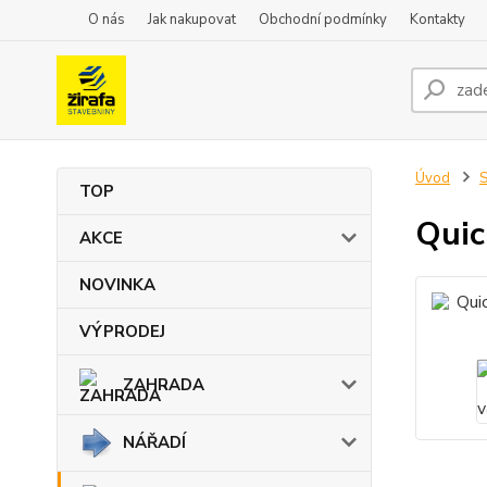
O nás
Jak nakupovat
Obchodní podmínky
Kontakty
Úvod
TOP
Quic
AKCE
NOVINKA
VÝPRODEJ
ZAHRADA
NÁŘADÍ