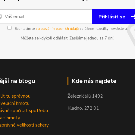
Přihlásit se
Souhlasím se
zpracováním osobních údajů
za účelem rozesílky newsletteru.
Můžete se kdykoli odhlásit. Zasíláme jednou za 7 dní.
ější na blogu
Kde nás najdete
olit tu správnou
Železničářů 1492
velační hmotu
Kladno, 272 01
rávně spočítat spotřebu
ací hmoty
správné velikosti sekery