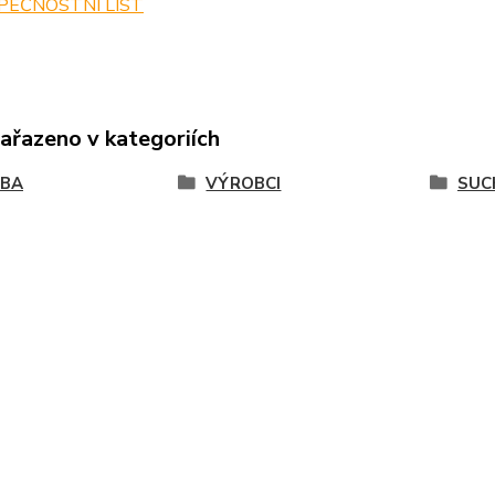
PEČNOSTNÍ LIST
zařazeno v kategoriích
VBA
VÝROBCI
SUC