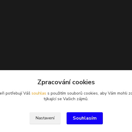
Zpracování cookies
eři potřebují Váš
souhlas
s použitím souborů cookies, aby Vám mohli z
týkající se Vašich zájmů.
Souhlasím
Nastavení