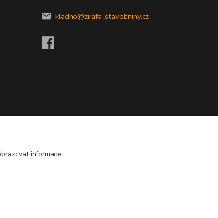
kladno@zirafa-stavebniny.cz
obrazovat informace