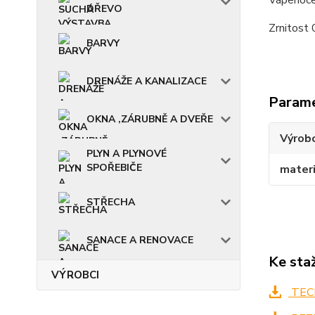
Vápenocem
DŘEVO
Zrnitost 
BARVY
DRENÁŽE A KANALIZACE
Param
OKNA ,ZÁRUBNĚ A DVEŘE
Výrob
PLYN A PLYNOVÉ
SPOŘEBIČE
materi
STŘECHA
SANACE A RENOVACE
Ke sta
VÝROBCI
TECH