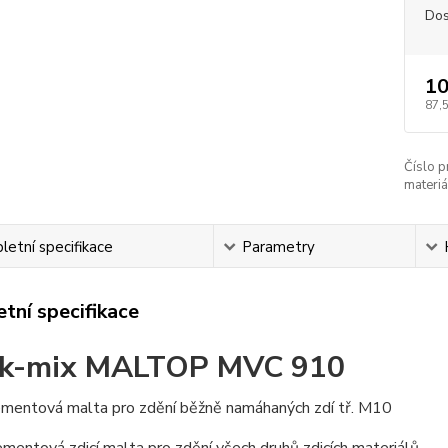
Dos
10
87,
Číslo p
materiá
etní specifikace
Parametry
tní specifikace
ck-mix MALTOP MVC 910
mentová malta pro zdění běžně namáhaných zdí tř. M10