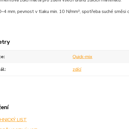
entová zdicí malta pro zdění všech druhů zdicích materiálů.
0–4 mm, pevnost v tlaku min. 10 N/mm², spotřeba suché směsi cc
etry
ce
Quick-mix
ál
zdící
žení
NICKÝ LIST