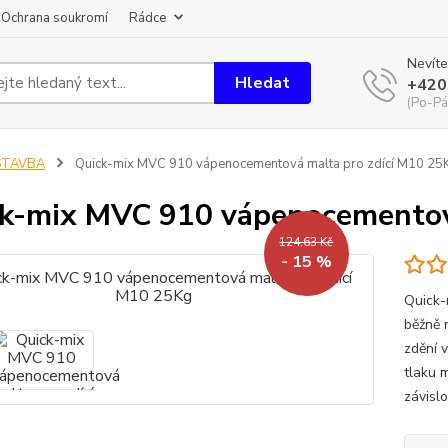
Ochrana soukromí
Rádce
Nevíte
Hledat
+420
(Po-Pá
STAVBA
Quick-mix MVC 910 vápenocementová malta pro zdící M10 25
k-mix MVC 910 vápenocementov
124,63 Kč
- 15 %
Quick-
běžně 
zdění 
tlaku 
závislo