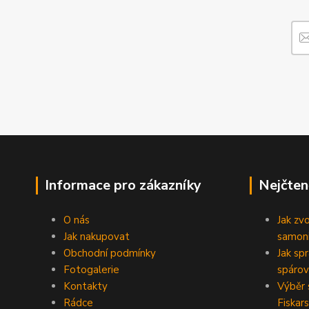
Informace pro zákazníky
Nejčten
O nás
Jak zv
Jak nakupovat
samoni
Obchodní podmínky
Jak sp
Fotogalerie
spárov
Kontakty
Výběr 
Rádce
Fiskars