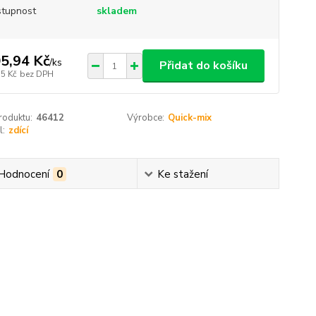
tupnost
skladem
5,94 Kč
/
ks
Přidat do košíku
55 Kč
bez DPH
roduktu:
46412
Výrobce:
Quick-mix
l:
zdící
Hodnocení
0
Ke stažení