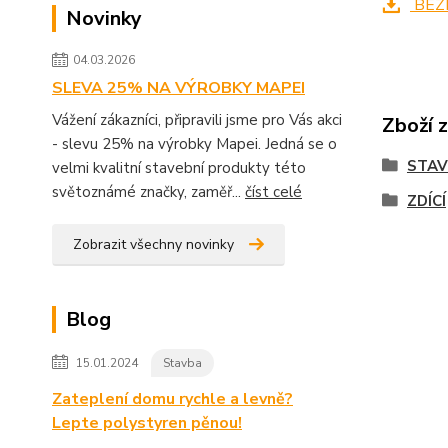
BEZ
Novinky
04.03.2026
SLEVA 25% NA VÝROBKY MAPEI
Vážení zákazníci, připravili jsme pro Vás akci
Zboží 
- slevu 25% na výrobky Mapei. Jedná se o
STA
velmi kvalitní stavební produkty této
světoznámé značky, zaměř...
číst celé
ZDÍCÍ
Zobrazit všechny novinky
Blog
15.01.2024
Stavba
Zateplení domu rychle a levně?
Lepte polystyren pěnou!