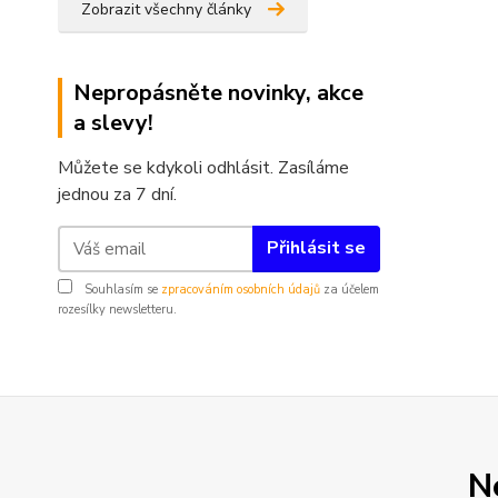
Zobrazit všechny články
Nepropásněte novinky, akce
a slevy!
Můžete se kdykoli odhlásit. Zasíláme
jednou za 7 dní.
Přihlásit se
Souhlasím se
zpracováním osobních údajů
za účelem
rozesílky newsletteru.
N