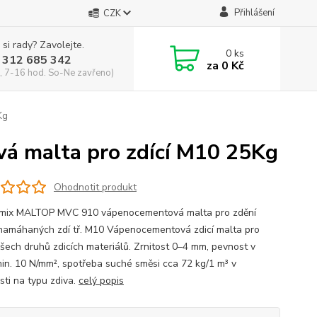
Přihlášení
CZK
 si rady? Zavolejte.
0
ks
 312 685 342
za
0 Kč
, 7-16 hod. So-Ne zavřeno)
Kg
á malta pro zdící M10 25Kg
Ohodnotit produkt
mix MALTOP MVC 910 vápenocementová malta pro zdění
namáhaných zdí tř. M10 Vápenocementová zdicí malta pro
všech druhů zdicích materiálů. Zrnitost 0–4 mm, pevnost v
min. 10 N/mm², spotřeba suché směsi cca 72 kg/1 m³ v
sti na typu zdiva.
celý popis