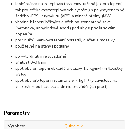
lepicí stěrka na zateplovací systémy, určená jak pro lepení,
tak pro stěrkovánízateplovacích systémů s polystyrenem vč.
šedého (EPS), styroduru (XPS) a minerální vlny (MW)
vhodné k lepení běžných dlažeb na standardně savé
(betonové, anhydridové apod.) podlahy s
podlahovým
topením
pro vnitřní i venkovní lepení obkladů, dlažeb a mozaiky
použitelné na stěny i podlahy
po vytvrdnutí mrazuvzdorné
zrnitost 0–0,6 mm
spotřeba při lepení obkladů a dlažby 1,3 kg/m²/mm tloušťky
vrstvy
spotřeba pro lepení izolantu 3,5–4 kg/m² (v závislosti na
velikosti zubu hladítka a druhu prováděných prací)
Parametry
Výrobce
Quick-mix