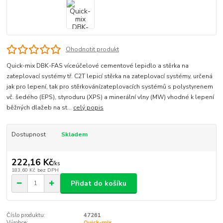
Ohodnotit produkt
Quick-mix DBK-FAS víceúčelové cementové lepidlo a stěrka na
zateplovací systémy tř. C2T lepicí stěrka na zateplovací systémy, určená
jak pro lepení, tak pro stěrkovánízateplovacích systémů s polystyrenem
vč. šedého (EPS), styroduru (XPS) a minerální vlny (MW) vhodné k lepení
běžných dlažeb na st...
celý popis
Dostupnost
Skladem
222,16 Kč
/
ks
183,60 Kč
bez DPH
Přidat do košíku
Číslo produktu:
47261
Výrobce:
Quick-mix