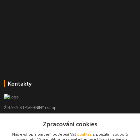
Kontakty
ŽIRAFA STAVEBNINY eshop
+420 312 685 342
Zpracování cookies
(Po-Pá, 7-16 hod. So-Ne zavřeno)
Náš e-shop a partneři potřebují Váš
souhlas
s použitím souborů
cookies, aby Vám mohli zobrazovat informace týkající se Vašich