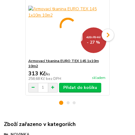
428,78 Kč
- 27 %
Armovací tkanina EURO TEX 145 1x10m
Armovací tk
10m2
20m2
313 Kč
626,01 K
/
ks
skladem
258,68 Kč
bez DPH
517,36 Kč
be
Přidat do košíku
Zboží zařazeno v kategoriích
NOVINKA