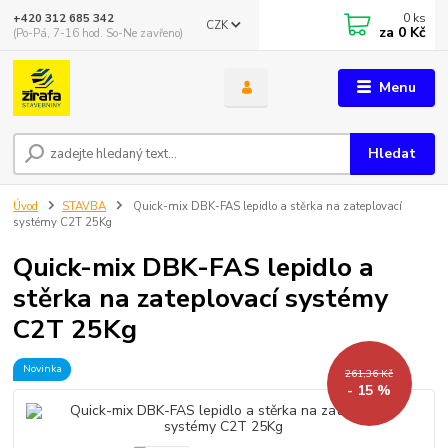
0
ks
+420 312 685 342
CZK
za
0 Kč
(Po-Pá, 7-16 hod. So-Ne zavřeno)
Menu
Hledat
Úvod
STAVBA
Quick-mix DBK-FAS lepidlo a stěrka na zateplovací
systémy C2T 25Kg
Quick-mix DBK-FAS lepidlo a
stěrka na zateplovací systémy
C2T 25Kg
Novinka
261,36 Kč
- 15 %