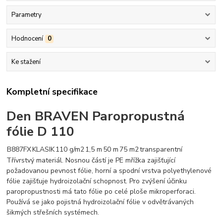
Parametry
Hodnocení
0
Ke stažení
Kompletní specifikace
Den BRAVEN Paropropustná
fólie D 110
B887FX
KLASIK
110 g/m2
1,5 m
50 m
75 m2
transparentní
Třívrstvý materiál. Nosnou částí je PE mřížka zajišťující
požadovanou pevnost fólie, horní a spodní vrstva polyethylenové
fólie zajišťuje hydroizolační schopnost. Pro zvýšení účinku
paropropustnosti má tato fólie po celé ploše mikroperforaci.
Používá se jako pojistná hydroizolační fólie v odvětrávaných
šikmých střešních systémech.