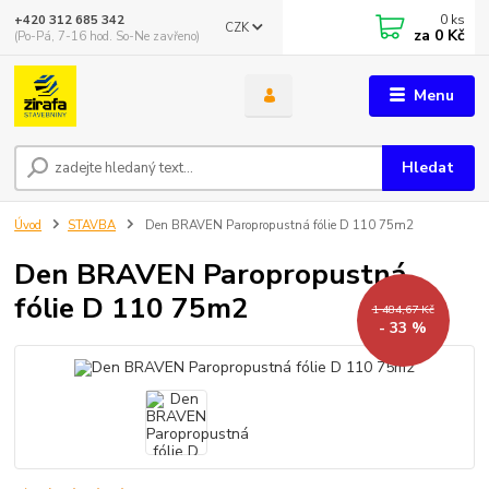
0
ks
+420 312 685 342
CZK
za
0 Kč
(Po-Pá, 7-16 hod. So-Ne zavřeno)
Menu
Hledat
Úvod
STAVBA
Den BRAVEN Paropropustná fólie D 110 75m2
Den BRAVEN Paropropustná
fólie D 110 75m2
1 484,67 Kč
- 33 %