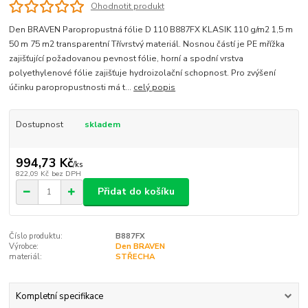
Ohodnotit produkt
Den BRAVEN Paropropustná fólie D 110 B887FX KLASIK 110 g/m2 1,5 m
50 m 75 m2 transparentní Třívrstvý materiál. Nosnou částí je PE mřížka
zajišťující požadovanou pevnost fólie, horní a spodní vrstva
polyethylenové fólie zajišťuje hydroizolační schopnost. Pro zvýšení
účinku paropropustnosti má t...
celý popis
Dostupnost
skladem
994,73 Kč
/
ks
822,09 Kč
bez DPH
Přidat do košíku
Číslo produktu:
B887FX
Výrobce:
Den BRAVEN
materiál:
STŘECHA
Kompletní specifikace