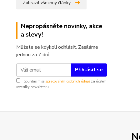
Zobrazit všechny články
Nepropásněte novinky, akce
a slevy!
Můžete se kdykoli odhlásit. Zasíláme
jednou za 7 dní.
Přihlásit se
Souhlasím se
zpracováním osobních údajů
za účelem
rozesílky newsletteru.
N