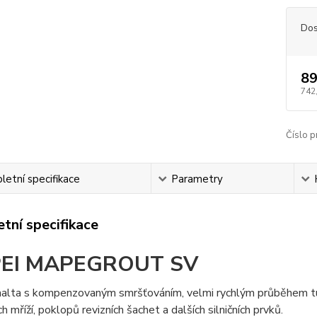
Dos
89
742
Číslo p
etní specifikace
Parametry
tní specifikace
EI MAPEGROUT SV
alta s kompenzovaným smršťováním, velmi rychlým průběhem tuhn
h mříží, poklopů revizních šachet a dalších silničních prvků.