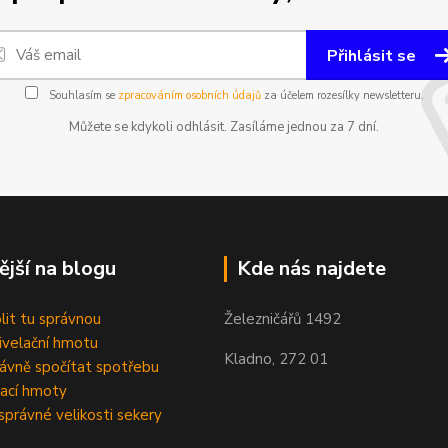
Přihlásit se
Souhlasím se
zpracováním osobních údajů
za účelem rozesílky newsletteru.
Můžete se kdykoli odhlásit. Zasíláme jednou za 7 dní.
ější na blogu
Kde nás najdete
olit tu správnou
Železničářů 1492
velační hmotu
Kladno, 272 01
rávně spočítat spotřebu
ací hmoty
správné velikosti sekery