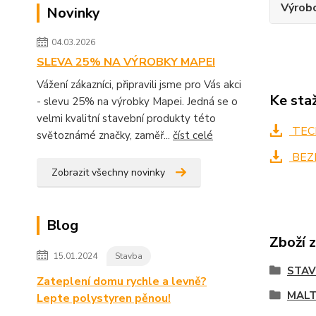
Výrob
Novinky
04.03.2026
SLEVA 25% NA VÝROBKY MAPEI
Vážení zákazníci, připravili jsme pro Vás akci
Ke sta
- slevu 25% na výrobky Mapei. Jedná se o
velmi kvalitní stavební produkty této
TECH
světoznámé značky, zaměř...
číst celé
BEZ
Zobrazit všechny novinky
Blog
Zboží 
15.01.2024
Stavba
STA
Zateplení domu rychle a levně?
MALT
Lepte polystyren pěnou!