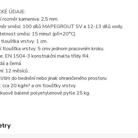
KÉ ÚDAJE:
í rozměr kameniva: 2,5 mm.
oměr směsi: 100 dílů MAPEGROUT SV a 12-13 dílů vody.
elnost směsi: 15 minut (při+20°C).
 tloušťka vrstvy: 1 cm.
 tloušťka vrstvy: 5 cmv jednom pracovním kroku.
ce: EN 1504-3 konstrukční malta třídy R4.
dá a černá.
í: 12 měsíců.
 litím do bednění nebo jinak ohraničeného prostoru
 cca 20 kg/m² a cm tloušťky vrstvy.
akuově balené polyetylenové pytle 25 kg.
etry