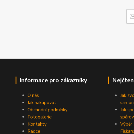
Informace pro zákazníky
Nejčten
O nás
Jak zv
Jak nakupovat
samoni
Obchodní podmínky
Jak sp
Fotogalerie
spárov
Kontakty
Výběr 
Rádce
Fiskars