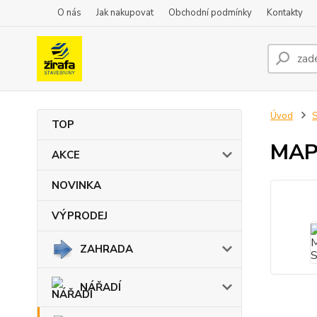
O nás
Jak nakupovat
Obchodní podmínky
Kontakty
Úvod
TOP
MAP
AKCE
NOVINKA
VÝPRODEJ
ZAHRADA
NÁŘADÍ