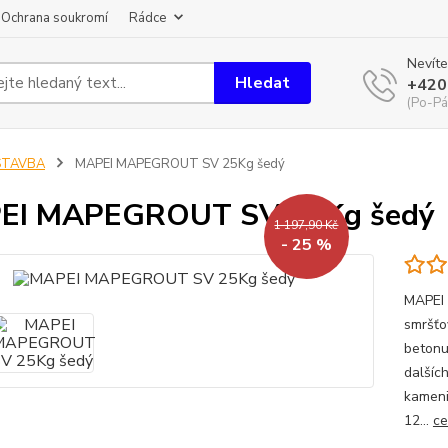
Ochrana soukromí
Rádce
Nevíte
Hledat
+420
(Po-Pá
STAVBA
MAPEI MAPEGROUT SV 25Kg šedý
EI MAPEGROUT SV 25Kg šedý
1 197,90 Kč
- 25 %
MAPEI
smršťo
betonu
dalšíc
kameni
12...
ce