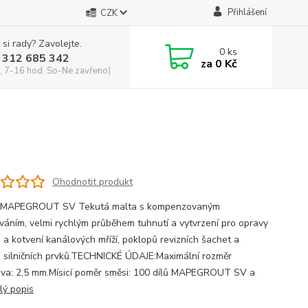
Přihlášení
CZK
 si rady? Zavolejte.
0
ks
 312 685 342
za
0 Kč
, 7-16 hod. So-Ne zavřeno)
Ohodnotit produkt
 MAPEGROUT SV Tekutá malta s kompenzovaným
váním, velmi rychlým průběhem tuhnutí a vytvrzení pro opravy
 a kotvení kanálových mříží, poklopů revizních šachet a
h silničních prvků.TECHNICKÉ ÚDAJE:Maximální rozměr
va: 2,5 mm.Mísicí poměr směsi: 100 dílů MAPEGROUT SV a
lý popis