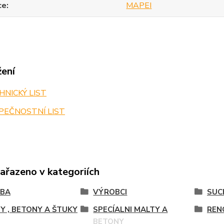
ce
MAPEI
žení
NICKÝ LIST
PEČNOSTNÍ LIST
zařazeno v kategoriích
VBA
VÝROBCI
SUC
Y , BETONY A ŠTUKY
SPECÍALNI MALTY A
REN
BETONY