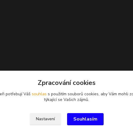
Zpracování cookies
eři potřebují Váš
souhlas
s použitím souborů cookies, aby Vám mohli z
týkající se Vašich zájmů.
Souhlasím
Nastavení