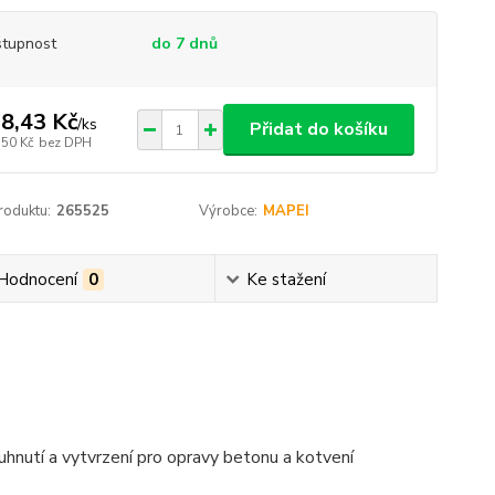
tupnost
do 7 dnů
8,43 Kč
/
ks
Přidat do košíku
,50 Kč
bez DPH
roduktu:
265525
Výrobce:
MAPEI
Hodnocení
0
Ke stažení
utí a vytvrzení pro opravy betonu a kotvení