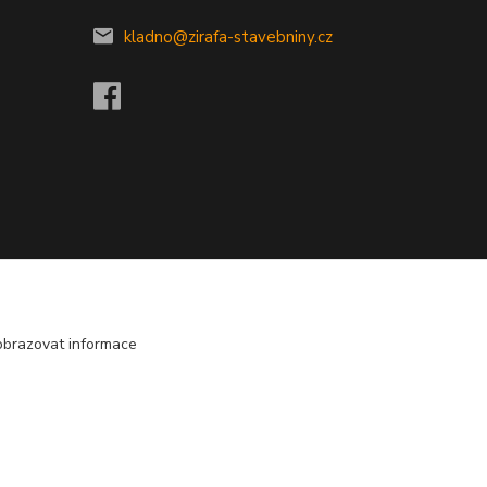
kladno@zirafa-stavebniny.cz
obrazovat informace