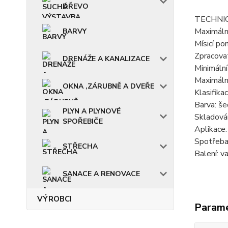
DŘEVO
TECHNIC
Maximáln
BARVY
Mísicí p
Zpracovat
DRENÁŽE A KANALIZACE
Minimální
Maximální
OKNA ,ZÁRUBNĚ A DVEŘE
Klasifika
Barva: še
PLYN A PLYNOVÉ
Skladován
SPOŘEBIČE
Aplikace:
Spotřeba:
STŘECHA
Balení: v
SANACE A RENOVACE
VÝROBCI
Param