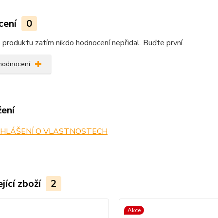
cení
0
produktu zatím nikdo hodnocení nepřidal. Buďte první.
 hodnocení
žení
HLÁŠENÍ O VLASTNOSTECH
jící zboží
2
Akce