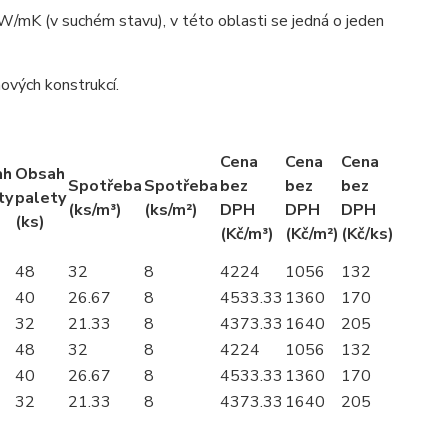
W/mK (v suchém stavu), v této oblasti se jedná o jeden
ových konstrukcí.
Cena
Cena
Cena
ah
Obsah
Spotřeba
Spotřeba
bez
bez
bez
ty
palety
(ks/m³)
(ks/m²)
DPH
DPH
DPH
(ks)
(Kč/m³)
(Kč/m²)
(Kč/ks)
48
32
8
4224
1056
132
40
26.67
8
4533.33
1360
170
32
21.33
8
4373.33
1640
205
48
32
8
4224
1056
132
40
26.67
8
4533.33
1360
170
32
21.33
8
4373.33
1640
205