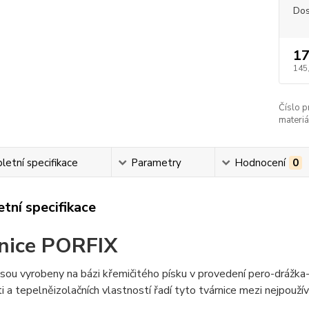
Dos
17
145
Číslo p
materiá
etní specifikace
Parametry
Hodnocení
0
tní specifikace
nice PORFIX
jsou vyrobeny na bázi křemičitého písku v provedení pero-dráž
 a tepelněizolačních vlastností řadí tyto tvárnice mezi nejpouží