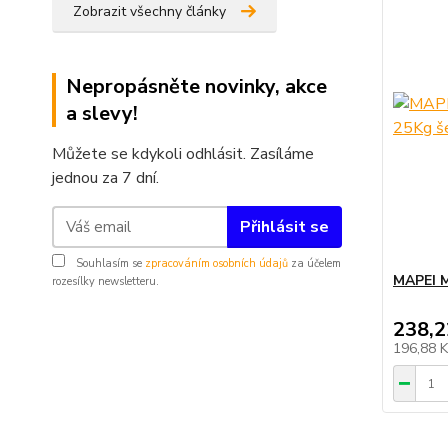
Zobrazit všechny články
Nepropásněte novinky, akce
a slevy!
Můžete se kdykoli odhlásit. Zasíláme
jednou za 7 dní.
Přihlásit se
Souhlasím se
zpracováním osobních údajů
za účelem
MAPEI 
rozesílky newsletteru.
238,2
196,88 