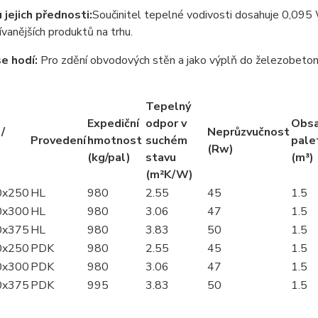
 jejich přednosti:
Součinitel tepelné vodivosti dosahuje 0,095 
ívanějších produktů na trhu.
e hodí:
Pro zdění obvodových stěn a jako výplň do železobeton
Tepelný
Expediční
odpor v
Obs
/
Neprůzvučnost
Provedení
hmotnost
suchém
pale
(Rw)
(kg/pal)
stavu
(m³)
(m²K/W)
0x250
HL
980
2.55
45
1.5
0x300
HL
980
3.06
47
1.5
0x375
HL
980
3.83
50
1.5
0x250
PDK
980
2.55
45
1.5
0x300
PDK
980
3.06
47
1.5
0x375
PDK
995
3.83
50
1.5