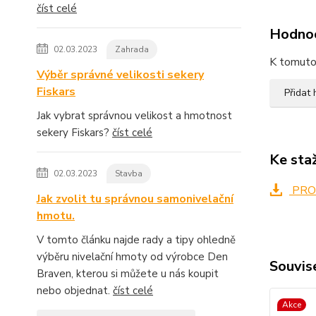
číst celé
Hodno
02.03.2023
Zahrada
K tomuto 
Výběr správné velikosti sekery
Fiskars
Přidat
Jak vybrat správnou velikost a hmotnost
sekery Fiskars?
číst celé
Ke sta
02.03.2023
Stavba
PRO
Jak zvolit tu správnou samonivelační
hmotu.
V tomto článku najde rady a tipy ohledně
výběru nivelační hmoty od výrobce Den
Souvise
Braven, kterou si můžete u nás koupit
nebo objednat.
číst celé
Akce