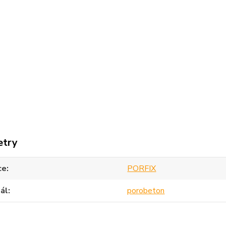
etry
ce
PORFIX
ál
porobeton