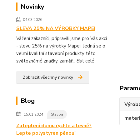
Novinky
04.03.2026
SLEVA 25% NA VÝROBKY MAPEI
Vážení zákazníci, připravili jsme pro Vás akci
- slevu 25% na výrobky Mapei. Jedná se o
velmi kvalitní stavební produkty této
světoznámé značky, zaměř...
číst celé
Zobrazit všechny novinky
Param
Blog
Výrob
15.01.2024
Stavba
materi
Zateplení domu rychle a levně?
Lepte polystyren pěnou!