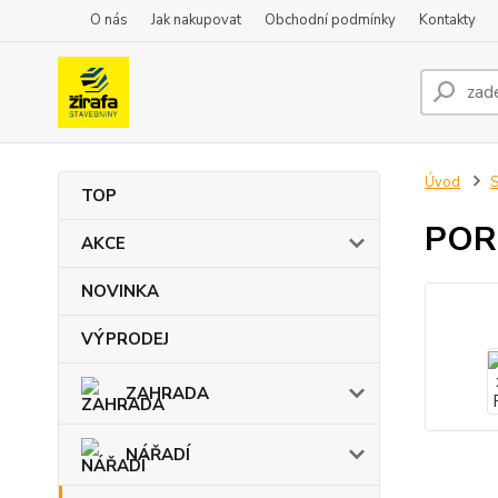
O nás
Jak nakupovat
Obchodní podmínky
Kontakty
Úvod
TOP
PORF
AKCE
NOVINKA
VÝPRODEJ
ZAHRADA
NÁŘADÍ