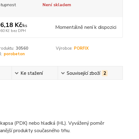
tupnost
Není skladem
6,18 Kč
/
ks
Momentálně není k dispozici
,60 Kč
bez DPH
roduktu:
30560
Výrobce:
PORFIX
l:
porobeton
Ke stažení
Související zboží
2
ka-kapsa (PDK) nebo hladká (HL). Vyvážený poměr
vanější produkty současného trhu.