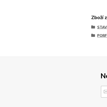
Zboží 
STA
PORF
N