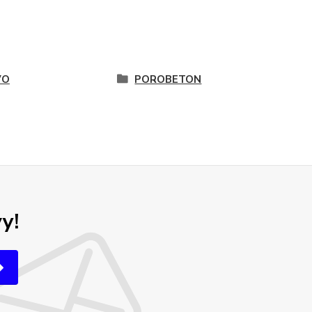
VO
POROBETON
y!