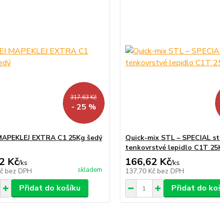
317,63 Kč
- 25 %
MAPEKLEJ EXTRA C1 25Kg šedý
Quick-mix STL – SPECIAL st
tenkovrstvé lepidlo C1T 25
2 Kč
166,62 Kč
/
ks
/
ks
skladem
Kč
bez DPH
137,70 Kč
bez DPH
Přidat do košíku
Přidat do ko