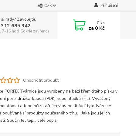
Přihlášení
CZK
 si rady? Zavolejte.
0
ks
 312 685 342
za
0 Kč
, 7-16 hod. So-Ne zavřeno)
0
Ohodnotit produkt
ce PORFIX Tvárnice jsou vyrobeny na bázi křemičitého písku v
ení pero-drážka-kapsa (PDK) nebo hladká (HL). Vyvážený
hmotnosti a tepelněizolačních vlastností řadí tyto tvárnice
ejpoužívanější produkty současného trhu. Jaké jsou jejich
ti: Součinitel tep...
celý popis