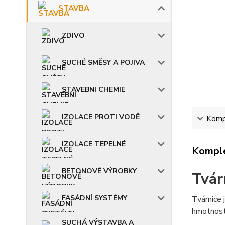
STAVBA
ZDIVO
SUCHÉ SMĚSY A POJIVA
STAVEBNI CHEMIE
IZOLACE PROTI VODĚ
Kompl
IZOLACE TEPELNÉ
Komple
BETONOVÉ VÝROBKY
Tvár
FASÁDNÍ SYSTÉMY
Tvárnice 
hmotnosti
SUCHÁ VÝSTAVBA A