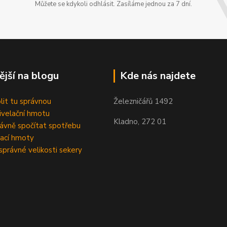
Můžete se kdykoli odhlásit. Zasíláme jednou za 7 dní.
ější na blogu
Kde nás najdete
olit tu správnou
Železničářů 1492
velační hmotu
Kladno, 272 01
rávně spočítat spotřebu
ací hmoty
správné velikosti sekery