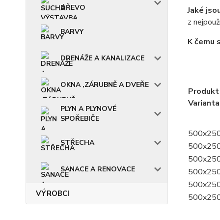
DŘEVO
Jaké jsou
z nejpouž
BARVY
K čemu s
DRENÁŽE A KANALIZACE
OKNA ,ZÁRUBNĚ A DVEŘE
Produkt 
Varianta
PLYN A PLYNOVÉ
SPOŘEBIČE
500x25
STŘECHA
500x25
500x25
SANACE A RENOVACE
500x25
500x25
VÝROBCI
500x25