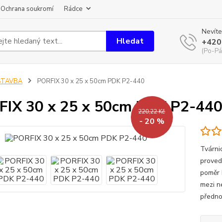
Ochrana soukromí
Rádce
Nevíte
Hledat
+420
(Po-Pá
STAVBA
PORFIX 30 x 25 x 50cm PDK P2-440
IX 30 x 25 x 50cm PDK P2-44
220,22 Kč
- 20 %
Tvárni
proved
poměr 
mezi n
přednos