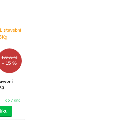
196,02 Kč
- 15 %
avební
Kg
do 7 dnů
šíku