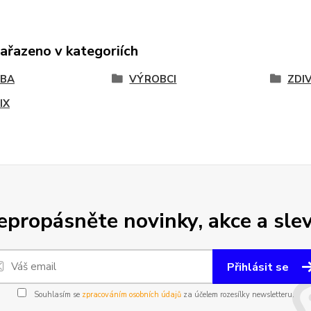
zařazeno v kategoriích
VBA
VÝROBCI
ZDI
IX
epropásněte novinky, akce a slev
Přihlásit se
Souhlasím se
zpracováním osobních údajů
za účelem rozesílky newsletteru.