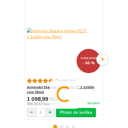
3 232,35 Kč
- 66 %
Armovací tk
2 hodnocení
50m2
Armovácí tkanina Vertex R117 1,1x50m
role 55m2
1 098,99 Kč
1 050 Kč
/
ks
Skladem
908,26 Kč
bez DPH
867,77 Kč
be
Přidat do košíku