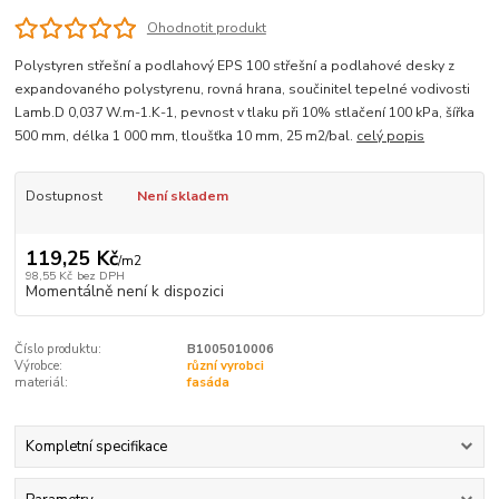
Ohodnotit produkt
Polystyren střešní a podlahový EPS 100 střešní a podlahové desky z
expandovaného polystyrenu, rovná hrana, součinitel tepelné vodivosti
Lamb.D 0,037 W.m-1.K-1, pevnost v tlaku při 10% stlačení 100 kPa, šířka
500 mm, délka 1 000 mm, tloušťka 10 mm, 25 m2/bal.
celý popis
Dostupnost
Není skladem
119,25 Kč
/
m2
98,55 Kč
bez DPH
Momentálně není k dispozici
Číslo produktu:
B1005010006
Výrobce:
různí vyrobci
materiál:
fasáda
Kompletní specifikace