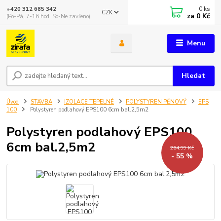
0
ks
+420 312 685 342
CZK
za
0 Kč
(Po-Pá, 7-16 hod. So-Ne zavřeno)
Menu
Hledat
Úvod
STAVBA
IZOLACE TEPELNÉ
POLYSTYREN PĚNOVÝ
EPS
100
Polystyren podlahový EPS100 6cm bal.2,5m2
Polystyren podlahový EPS100
6cm bal.2,5m2
264,99 Kč
- 55 %