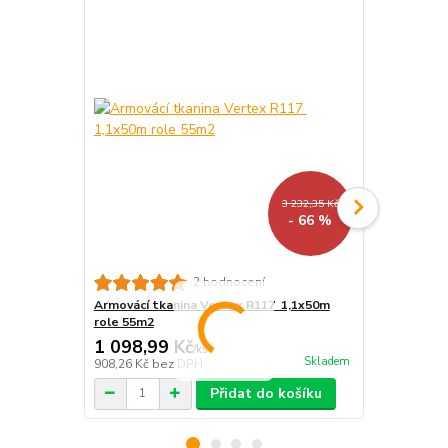
3 232,35 Kč
- 66 %
Armovací tk
2 hodnocení
50m2
Armovácí tkanina Vertex R117 1,1x50m
role 55m2
1 098,99 Kč
1 050 Kč
/
ks
Skladem
908,26 Kč
bez DPH
867,77 Kč
be
Přidat do košíku