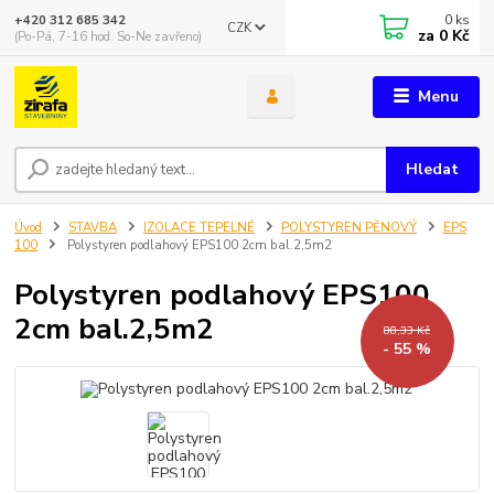
0
ks
+420 312 685 342
CZK
za
0 Kč
(Po-Pá, 7-16 hod. So-Ne zavřeno)
Menu
Hledat
Úvod
STAVBA
IZOLACE TEPELNÉ
POLYSTYREN PĚNOVÝ
EPS
100
Polystyren podlahový EPS100 2cm bal.2,5m2
Polystyren podlahový EPS100
2cm bal.2,5m2
88,33 Kč
- 55 %