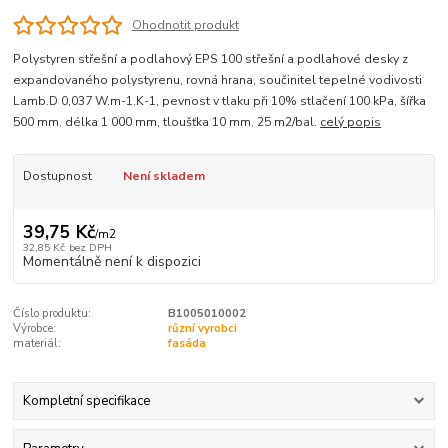
Ohodnotit produkt
Polystyren střešní a podlahový EPS 100 střešní a podlahové desky z
expandovaného polystyrenu, rovná hrana, součinitel tepelné vodivosti
Lamb.D 0,037 W.m-1.K-1, pevnost v tlaku při 10% stlačení 100 kPa, šířka
500 mm, délka 1 000 mm, tloušťka 10 mm, 25 m2/bal.
celý popis
Dostupnost
Není skladem
39,75 Kč
/
m2
32,85 Kč
bez DPH
Momentálně není k dispozici
Číslo produktu:
B1005010002
Výrobce:
různí vyrobci
materiál:
fasáda
Kompletní specifikace