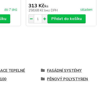
313 Kč
62
/
ks
do 7 dnů
skladem
258,68 Kč
bez DPH
51
šíku
Přidat do košíku
LACE TEPELNÉ
FASÁDNÍ SYSTÉMY
 100
PĚNOVÝ POLYSTYREN