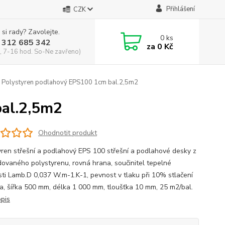
Přihlášení
CZK
 si rady? Zavolejte.
0
ks
 312 685 342
za
0 Kč
, 7-16 hod. So-Ne zavřeno)
Polystyren podlahový EPS100 1cm bal.2,5m2
al.2,5m2
Ohodnotit produkt
yren střešní a podlahový EPS 100 střešní a podlahové desky z
ovaného polystyrenu, rovná hrana, součinitel tepelné
sti Lamb.D 0,037 W.m-1.K-1, pevnost v tlaku při 10% stlačení
a, šířka 500 mm, délka 1 000 mm, tloušťka 10 mm, 25 m2/bal.
opis