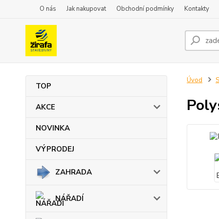
O nás
Jak nakupovat
Obchodní podmínky
Kontakty
Úvod
TOP
Poly
AKCE
NOVINKA
VÝPRODEJ
ZAHRADA
NÁŘADÍ