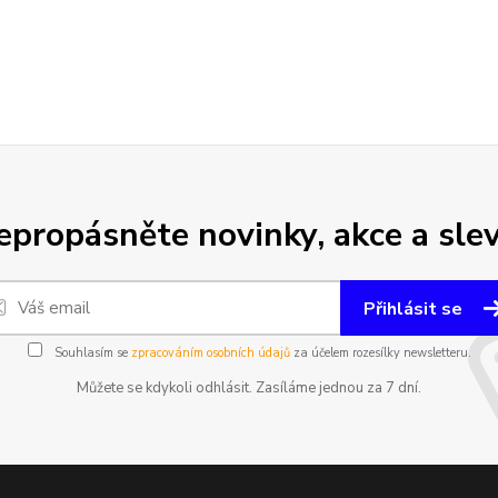
epropásněte novinky, akce a slev
Přihlásit se
Souhlasím se
zpracováním osobních údajů
za účelem rozesílky newsletteru.
Můžete se kdykoli odhlásit. Zasíláme jednou za 7 dní.