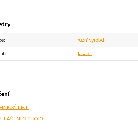
etry
ce
různí vyrobci
ál
fasáda
žení
NICKÝ LIST
HLÁŠENÍ O SHODĚ