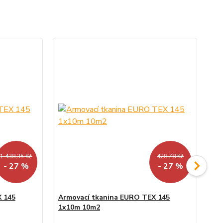
1 438,35 Kč
428,78 Kč
- 27 %
- 27 %
X 145
Armovací tkanina EURO TEX 145
Ar
1x10m 10m2
1x