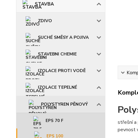
STAVBA
ZDIVO
SUCHÉ SMĚSY A POJIVA
STAVEBNI CHEMIE
IZOLACE PROTI VODĚ
Kompl
IZOLACE TEPELNÉ
Komple
POLYSTYREN PĚNOVÝ
Poly
EPS 70 F
střešní a
pevnost 
EPS 100