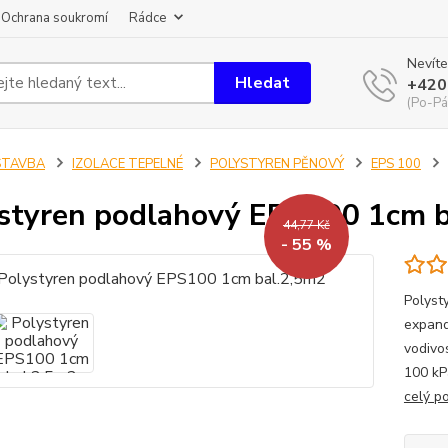
Ochrana soukromí
Rádce
Nevíte
Hledat
+420
(Po-Pá
STAVBA
IZOLACE TEPELNÉ
POLYSTYREN PĚNOVÝ
EPS 100
styren podlahový EPS100 1cm b
44,77 Kč
- 55 %
Polyst
expand
vodivo
100 kP
celý p