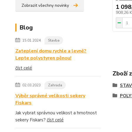
Zobrazit všechny novinky
1 098
908,26 
Blog
15.01.2024
Stavba
Zateplení domu rychle a levně?
Lepte polystyren pěnou!
číst celé
Zboží 
STA
02.03.2023
Zahrada
Výběr správné velikosti sekery
POLY
Fiskars
Jak vybrat správnou velikost a hmotnost
sekery Fiskars?
číst celé