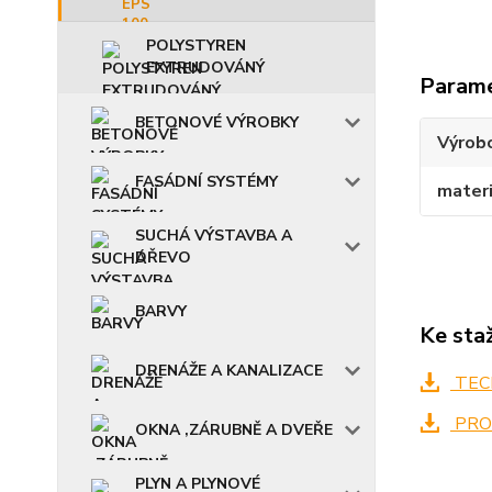
POLYSTYREN
EXTRUDOVÁNÝ
Param
BETONOVÉ VÝROBKY
Výrob
FASÁDNÍ SYSTÉMY
materi
SUCHÁ VÝSTAVBA A
DŘEVO
BARVY
Ke sta
DRENÁŽE A KANALIZACE
TECH
PRO
OKNA ,ZÁRUBNĚ A DVEŘE
PLYN A PLYNOVÉ