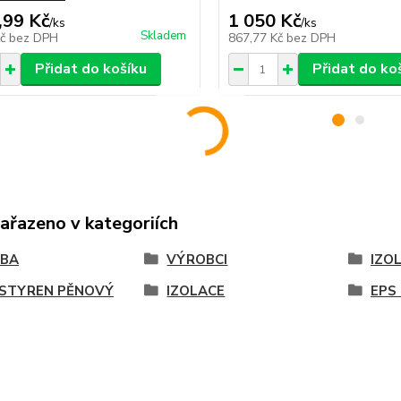
,99 Kč
1 050 Kč
/
ks
/
ks
Skladem
Kč
bez DPH
867,77 Kč
bez DPH
Přidat do košíku
Přidat do ko
zařazeno v kategoriích
VBA
VÝROBCI
IZO
STYREN PĚNOVÝ
IZOLACE
EPS