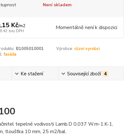
tupnost
Není skladem
,15 Kč
/
m2
Momentálně není k dispozici
65 Kč
bez DPH
roduktu:
B1005010001
Výrobce:
různí vyrobci
l:
fasáda
Ke stažení
Související zboží
4
 100
učinitel tepelné vodivosti Lamb.D 0,037 W.m-1.K-1,
m, tloušťka 10 mm, 25 m2/bal.