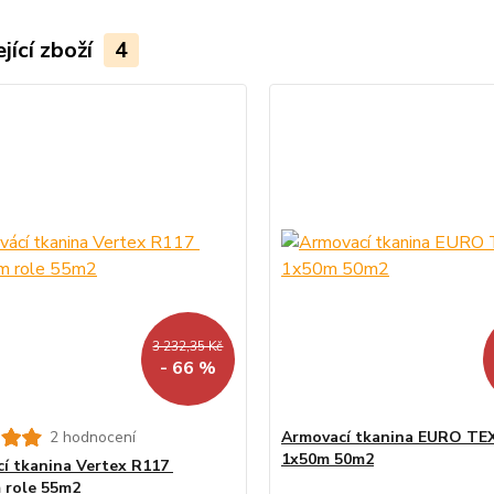
jící zboží
4
3 232,35 Kč
- 66 %
2 hodnocení
Armovací tkanina EURO TE
1x50m 50m2
í tkanina Vertex R117
 role 55m2