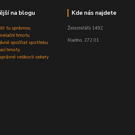
ější na blogu
Kde nás najdete
olit tu správnou
Železničářů 1492
velační hmotu
Kladno, 272 01
rávně spočítat spotřebu
ací hmoty
správné velikosti sekery