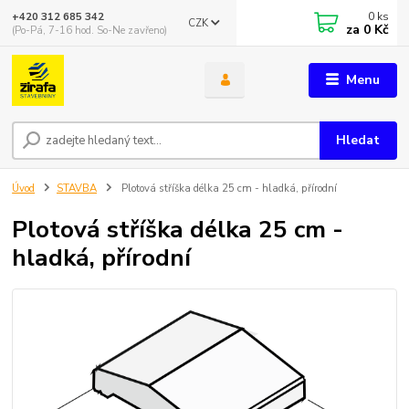
0
ks
+420 312 685 342
CZK
za
0 Kč
(Po-Pá, 7-16 hod. So-Ne zavřeno)
Menu
Hledat
Úvod
STAVBA
Plotová stříška délka 25 cm - hladká, přírodní
Plotová stříška délka 25 cm -
hladká, přírodní