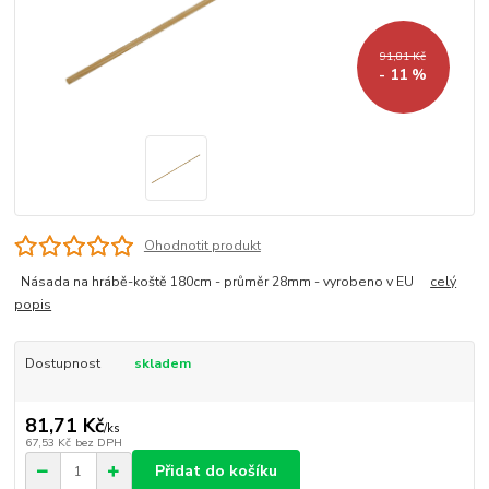
91,81 Kč
- 11 %
Ohodnotit produkt
Násada na hrábě-koště 180cm - průměr 28mm - vyrobeno v EU
celý
popis
Dostupnost
skladem
81,71 Kč
/
ks
67,53 Kč
bez DPH
Přidat do košíku