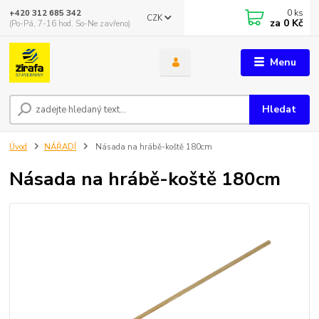
0
ks
+420 312 685 342
CZK
za
0 Kč
(Po-Pá, 7-16 hod. So-Ne zavřeno)
Menu
Hledat
Úvod
NÁŘADÍ
Násada na hrábě-koště 180cm
Násada na hrábě-koště 180cm