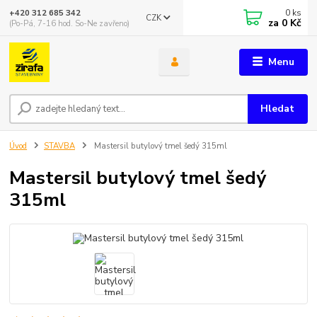
0
ks
+420 312 685 342
CZK
za
0 Kč
(Po-Pá, 7-16 hod. So-Ne zavřeno)
Menu
Hledat
Úvod
STAVBA
Mastersil butylový tmel šedý 315ml
Mastersil butylový tmel šedý
315ml