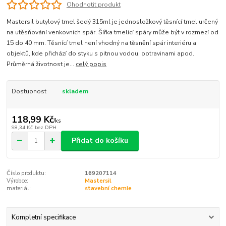
Ohodnotit produkt
Mastersil butylový tmel šedý 315ml je jednosložkový těsnící tmel určený
na utěsňování venkovních spár. Šířka tmelící spáry může být v rozmezí od
15 do 40 mm. Těsnící tmel není vhodný na těsnění spár interiéru a
objektů, kde přichází do styku s pitnou vodou, potravinami apod.
Průměrná životnost je...
celý popis
Dostupnost
skladem
118,99 Kč
/
ks
98,34 Kč
bez DPH
Přidat do košíku
Číslo produktu:
169207114
Výrobce:
Mastersil
materiál:
stavební chemie
Kompletní specifikace