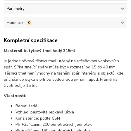
Parametry
Hodnocení
0
Kompletní specifikace
Mastersil butylový tmel šedý 315ml
je jednosložkový těsnící tmel určený na utěsňování venkovních
spár. Šířka tmelící spáry může být v rozmezí od 15 do 40 mm.
Těsnící tmel není vhodný na těsnění spár interiéru a objektů, kde
přichází do styku s pitnou vodou, potravinami apod. Průměrná
životnost je 15 let.
Vlastnosti:
Barva: šedá
Vzhled: pastovitá lepkavá látka
Konzistence: podle ČSN
Při +23°C:min. 200 penetračních jednotek
Při + 5°C:min. 160 penetračních jednotek