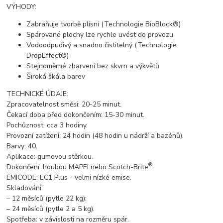
VÝHODY:
Zabraňuje tvorbě plísní (Technologie BioBlock®)
Spárované plochy lze rychle uvést do provozu
Vodoodpudivý a snadno čistitelný (Technologie
DropEffect®)
Stejnoměrné zbarvení bez skvrn a výkvětů
Široká škála barev
TECHNICKÉ ÚDAJE:
Zpracovatelnost směsi: 20-25 minut.
Čekací doba před dokončením: 15-30 minut.
Pochůznost: cca 3 hodiny.
Provozní zatížení: 24 hodin (48 hodin u nádrží a bazénů).
Barvy: 40.
Aplikace: gumovou stěrkou.
®
Dokončení: houbou MAPEI nebo Scotch-Brite
.
EMICODE: EC1 Plus - velmi nízké emise.
Skladování:
– 12 měsíců (pytle 22 kg);
– 24 měsíců (pytle 2 a 5 kg).
Spotřeba: v závislosti na rozměru spár.