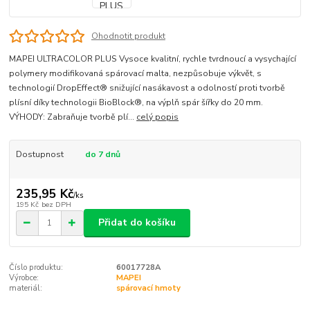
Ohodnotit produkt
MAPEI ULTRACOLOR PLUS Vysoce kvalitní, rychle tvrdnoucí a vysychající
polymery modifikovaná spárovací malta, nezpůsobuje výkvět, s
technologií DropEffect® snižující nasákavost a odolností proti tvorbě
plísní díky technologii BioBlock®, na výplň spár šířky do 20 mm.
VÝHODY: Zabraňuje tvorbě plí...
celý popis
Dostupnost
do 7 dnů
235,95 Kč
/
ks
195 Kč
bez DPH
Přidat do košíku
Číslo produktu:
60017728A
Výrobce:
MAPEI
materiál:
spárovací hmoty