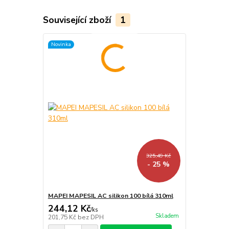
Související zboží
1
Novinka
325,49 Kč
- 25 %
MAPEI MAPESIL AC silikon 100 bílá 310ml
244,12 Kč
/
ks
Skladem
201,75 Kč
bez DPH