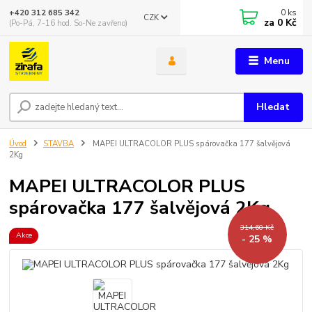
0
ks
+420 312 685 342
CZK
za
0 Kč
(Po-Pá, 7-16 hod. So-Ne zavřeno)
Menu
Hledat
Úvod
STAVBA
MAPEI ULTRACOLOR PLUS spárovačka 177 šalvějová
2Kg
MAPEI ULTRACOLOR PLUS
spárovačka 177 šalvějová 2Kg
314,60 Kč
Akce
- 25 %