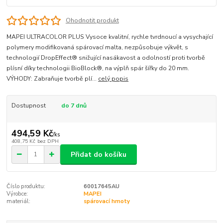
Ohodnotit produkt
MAPEI ULTRACOLOR PLUS Vysoce kvalitní, rychle tvrdnoucí a vysychající
polymery modifikovaná spárovací malta, nezpůsobuje výkvět, s
technologií DropEffect® snižující nasákavost a odolností proti tvorbě
plísní díky technologii BioBlock®, na výplň spár šířky do 20 mm.
VÝHODY: Zabraňuje tvorbě plí...
celý popis
Dostupnost
do 7 dnů
494,59 Kč
/
ks
408,75 Kč
bez DPH
Přidat do košíku
Číslo produktu:
60017645AU
Výrobce:
MAPEI
materiál:
spárovací hmoty