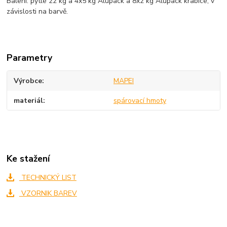
Balení: pytle 22 kg a 4x5 kg Alupack a 8x2 kg Alupack krabice, v
závislosti na barvě.
Parametry
Výrobce
MAPEI
materiál
spárovací hmoty
Ke stažení
TECHNICKÝ LIST
VZORNIK BAREV