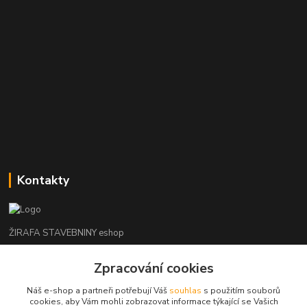
Kontakty
ŽIRAFA STAVEBNINY eshop
Zpracování cookies
+420 312 685 342
(Po-Pá, 7-16 hod. So-Ne zavřeno)
Náš e-shop a partneři potřebují Váš
souhlas
s použitím souborů
cookies, aby Vám mohli zobrazovat informace týkající se Vašich
kladno@zirafa-stavebniny.cz