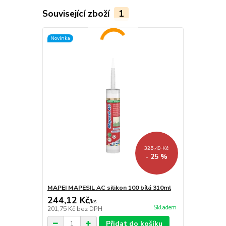
Související zboží
1
Novinka
325,49 Kč
- 25 %
MAPEI MAPESIL AC silikon 100 bílá 310ml
244,12 Kč
/
ks
Skladem
201,75 Kč
bez DPH
Přidat do košíku