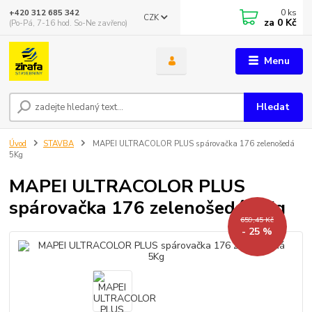
0
ks
+420 312 685 342
CZK
za
0 Kč
(Po-Pá, 7-16 hod. So-Ne zavřeno)
Menu
Hledat
Úvod
STAVBA
MAPEI ULTRACOLOR PLUS spárovačka 176 zelenošedá
5Kg
MAPEI ULTRACOLOR PLUS
spárovačka 176 zelenošedá 5Kg
659,45 Kč
- 25 %