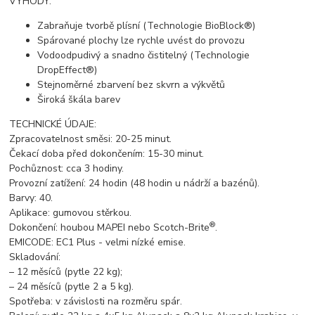
VÝHODY:
Zabraňuje tvorbě plísní (Technologie BioBlock®)
Spárované plochy lze rychle uvést do provozu
Vodoodpudivý a snadno čistitelný (Technologie
DropEffect®)
Stejnoměrné zbarvení bez skvrn a výkvětů
Široká škála barev
TECHNICKÉ ÚDAJE:
Zpracovatelnost směsi: 20-25 minut.
Čekací doba před dokončením: 15-30 minut.
Pochůznost: cca 3 hodiny.
Provozní zatížení: 24 hodin (48 hodin u nádrží a bazénů).
Barvy: 40.
Aplikace: gumovou stěrkou.
®
Dokončení: houbou MAPEI nebo Scotch-Brite
.
EMICODE: EC1 Plus - velmi nízké emise.
Skladování:
– 12 měsíců (pytle 22 kg);
– 24 měsíců (pytle 2 a 5 kg).
Spotřeba: v závislosti na rozměru spár.