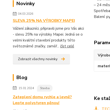
Novinky
– 24 měsí
Spotřeba:
04.03.2026
Balení: p
SLEVA 25% NA VÝROBKY MAPEI
Vážení zákazníci, připravili jsme pro Vás akci
- slevu 25% na výrobky Mapei. Jedná se o
velmi kvalitní stavební produkty této
Param
světoznámé značky, zaměř...
číst celé
Výrob
Zobrazit všechny novinky
materi
Blog
15.01.2024
Stavba
Zateplení domu rychle a levně?
Ke sta
Lepte polystyren pěnou!
TECH