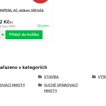
APESIL AC silikon 100 bílá
2 Kč
/
ks
Skladem
Kč
bez DPH
Přidat do košíku
zařazeno v kategoriích
STAVBA
VÝR
OVACÍ HMOTY
SUCHÉ SPÁROVACÍ
HMOTY