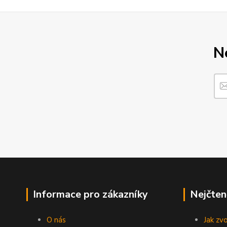
N
Informace pro zákazníky
Nejčten
O nás
Jak zv