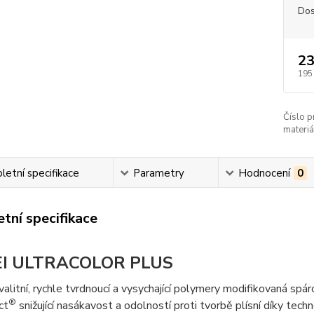
Dos
23
195
Číslo p
materiá
etní specifikace
Parametry
Hodnocení
0
tní specifikace
I ULTRACOLOR PLUS
alitní, rychle tvrdnoucí a vysychající polymery modifikovaná spá
®
ct
snižující nasákavost a odolností proti tvorbě plísní díky tech