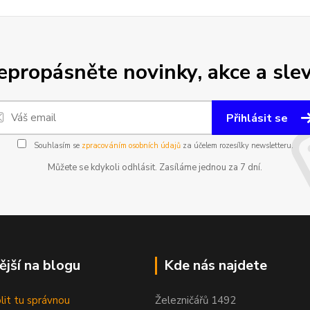
epropásněte novinky, akce a slev
Přihlásit se
Souhlasím se
zpracováním osobních údajů
za účelem rozesílky newsletteru.
Můžete se kdykoli odhlásit. Zasíláme jednou za 7 dní.
ější na blogu
Kde nás najdete
olit tu správnou
Železničářů 1492