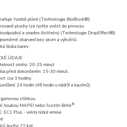
raňuje tvorbě plísní (Technologie BioBlock®)
rované plochy lze rychle uvést do provozu
oodpudivý a snadno čistitelný (Technologie DropEffect®)
jnoměrné zbarvení bez skvrn a výkvětů
oká škála barev
KÉ ÚDAJE:
telnost směsi: 20-25 minut.
oba před dokončením: 15-30 minut.
t: cca 3 hodiny.
zatížení: 24 hodin (48 hodin u nádrží a bazénů).
.
: gumovou stěrkou.
®
í: houbou MAPEI nebo Scotch-Brite
.
 EC1 Plus - velmi nízké emise.
í:
ců (pytle 22 kg);