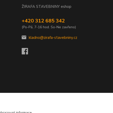
ŽIRAFA STAVEBNINY eshop
+420 312 685 342
(Po-Pá, 7-16 hod. So-Ne zavřeno)
kladno@zirafa-stavebniny.cz
obrazovat informace