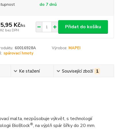
tupnost
do 7 dnů
5,95 Kč
/
ks
Přidat do košíku
 Kč
bez DPH
roduktu:
60016928A
Výrobce:
MAPEI
l:
spárovací hmoty
Ke stažení
Související zboží
1
rovací malta, nezpůsobuje výkvět, s technologií
®
nologii BioBlock
, na výplň spár šířky do 20 mm.