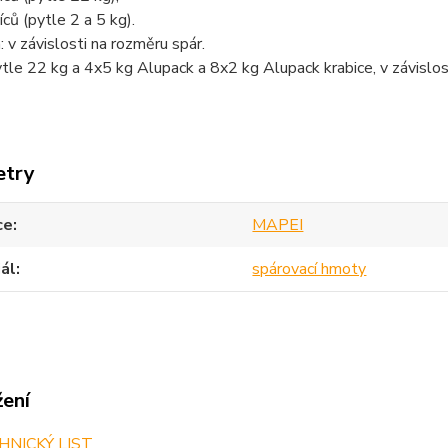
ců (pytle 2 a 5 kg).
 v závislosti na rozměru spár.
ytle 22 kg a 4x5 kg Alupack a 8x2 kg Alupack krabice, v závislos
etry
ce
MAPEI
ál
spárovací hmoty
žení
NICKÝ LIST