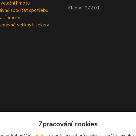
velační hmotu
Kladno, 272 01
rávně spočítat spotřebu
ací hmoty
správné velikosti sekery
Zpracování cookies
eři potřebují Váš
souhlas
s použitím souborů cookies, aby Vám mohli z