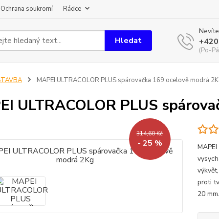
Ochrana soukromí
Rádce
Nevíte
Hledat
+420
(Po-Pá
STAVBA
MAPEI ULTRACOLOR PLUS spárovačka 169 ocelově modrá 2K
I ULTRACOLOR PLUS spárovačk
314,60 Kč
- 25 %
MAPEI 
vysych
výkvět
proti t
20 mm.