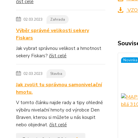
číst celé
VZO
02.03.2023
Zahrada
Výběr správné velikosti sekery
Fiskars
Souvise
Jak vybrat správnou velikost a hmotnost
sekery Fiskars?
číst celé
Novinka
02.03.2023
Stavba
Jak zvolit tu správnou samonivelační
hmotu.
V tomto článku najde rady a tipy ohledně
výběru nivelační hmoty od výrobce Den
Braven, kterou si můžete u nás koupit
nebo objednat.
číst celé