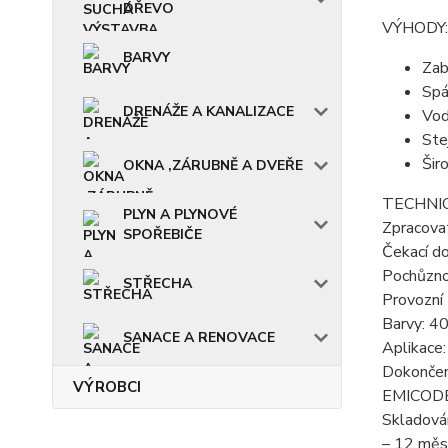
DŘEVO
VÝHODY:
BARVY
Zab
Spá
DRENÁŽE A KANALIZACE
Vod
Ste
Šir
OKNA ,ZÁRUBNĚ A DVEŘE
TECHNIC
PLYN A PLYNOVÉ
Zpracova
SPOŘEBIČE
Čekací d
Pochůznos
STŘECHA
Provozní 
Barvy: 40
SANACE A RENOVACE
Aplikace
Dokončen
VÝROBCI
EMICODE:
Skladován
– 12 měsí