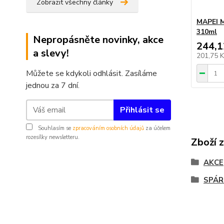
Zobrazit všechny články
MAPEI M
310ml
Nepropásněte novinky, akce
244,1
a slevy!
201,75 
Můžete se kdykoli odhlásit. Zasíláme
jednou za 7 dní.
Přihlásit se
Souhlasím se
zpracováním osobních údajů
za účelem
rozesílky newsletteru.
Zboží 
AKCE
SPÁR