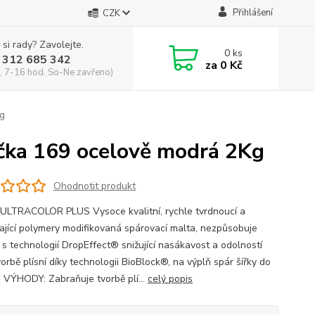
Přihlášení
CZK
 si rady? Zavolejte.
0
ks
 312 685 342
za
0 Kč
, 7-16 hod. So-Ne zavřeno)
g
a 169 ocelově modrá 2Kg
Ohodnotit produkt
ULTRACOLOR PLUS Vysoce kvalitní, rychle tvrdnoucí a
ající polymery modifikovaná spárovací malta, nezpůsobuje
, s technologií DropEffect® snižující nasákavost a odolností
vorbě plísní díky technologii BioBlock®, na výplň spár šířky do
 VÝHODY: Zabraňuje tvorbě plí...
celý popis