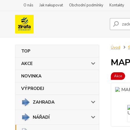
O nás
Jak nakupovat
Obchodní podmínky
Kontakty
Úvod
TOP
MAPE
AKCE
NOVINKA
Akce
VÝPRODEJ
ZAHRADA
NÁŘADÍ