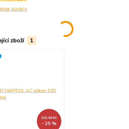
RNIK BAREV
jící zboží
1
325,49 Kč
- 25 %