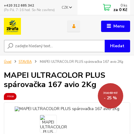
0
ks
+420 312 685 342
CZK
za
0 Kč
(Po-Pá, 7-16 hod. So-Ne zavřeno)
Menu
Hledat
Úvod
STAVBA
MAPEI ULTRACOLOR PLUS spárovačka 167 avio 2Kg
MAPEI ULTRACOLOR PLUS
spárovačka 167 avio 2Kg
314,60 Kč
Akce
- 25 %