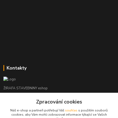
Kontakty
ŽIRAFA STAVEBNINY eshop
Zpracování cookies
+420 312 685 342
(Po-Pá, 7-16 hod. So-Ne zavřeno)
Náš e-shop a partneři potřebují Váš
souhlas
s použitím souborů
cookies, aby Vám mohli zobrazovat informace týkající se Vašich
kladno@zirafa-stavebniny.cz