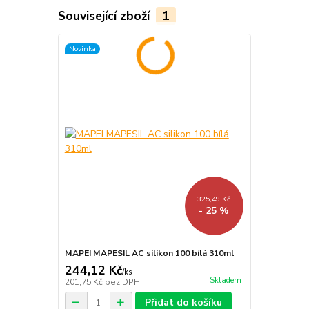
Související zboží
1
Novinka
325,49 Kč
- 25 %
MAPEI MAPESIL AC silikon 100 bílá 310ml
244,12 Kč
/
ks
Skladem
201,75 Kč
bez DPH
Přidat do košíku