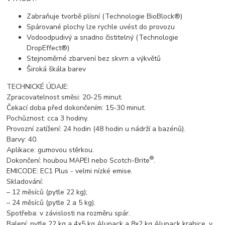
Zabraňuje tvorbě plísní (Technologie BioBlock®)
Spárované plochy lze rychle uvést do provozu
Vodoodpudivý a snadno čistitelný (Technologie
DropEffect®)
Stejnoměrné zbarvení bez skvrn a výkvětů
Široká škála barev
TECHNICKÉ ÚDAJE:
Zpracovatelnost směsi: 20-25 minut.
Čekací doba před dokončením: 15-30 minut.
Pochůznost: cca 3 hodiny.
Provozní zatížení: 24 hodin (48 hodin u nádrží a bazénů).
Barvy: 40.
Aplikace: gumovou stěrkou.
®
Dokončení: houbou MAPEI nebo Scotch-Brite
.
EMICODE: EC1 Plus - velmi nízké emise.
Skladování:
– 12 měsíců (pytle 22 kg);
– 24 měsíců (pytle 2 a 5 kg).
Spotřeba: v závislosti na rozměru spár.
Balení: pytle 22 kg a 4x5 kg Alupack a 8x2 kg Alupack krabice, v