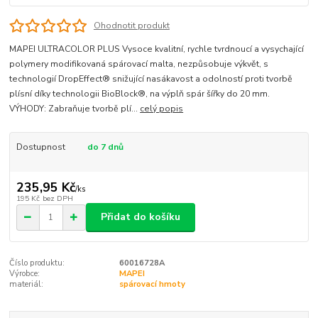
Ohodnotit produkt
MAPEI ULTRACOLOR PLUS Vysoce kvalitní, rychle tvrdnoucí a vysychající
polymery modifikovaná spárovací malta, nezpůsobuje výkvět, s
technologií DropEffect® snižující nasákavost a odolností proti tvorbě
plísní díky technologii BioBlock®, na výplň spár šířky do 20 mm.
VÝHODY: Zabraňuje tvorbě plí...
celý popis
Dostupnost
do 7 dnů
235,95 Kč
/
ks
195 Kč
bez DPH
Přidat do košíku
Číslo produktu:
60016728A
Výrobce:
MAPEI
materiál:
spárovací hmoty