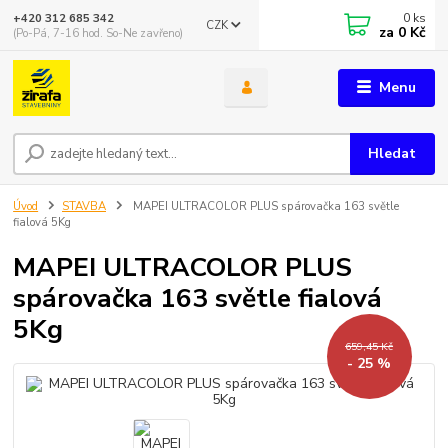
0
ks
+420 312 685 342
CZK
za
0 Kč
(Po-Pá, 7-16 hod. So-Ne zavřeno)
Menu
Hledat
Úvod
STAVBA
MAPEI ULTRACOLOR PLUS spárovačka 163 světle
fialová 5Kg
MAPEI ULTRACOLOR PLUS
spárovačka 163 světle fialová
5Kg
659,45 Kč
- 25 %