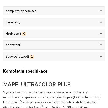
Kompletní specifikace
Parametry
Hodnocení
0
Ke stažení
Související zboží
1
Kompletní specifikace
MAPEI ULTRACOLOR PLUS
Vysoce kvalitní, rychle tvrdnoucí a vysychající polymery
modifikovaná spárovací malta, nezpůsobuje výkvět, s technologií
®
DropEffect
snižující nasákavost a odolností proti tvorbě plísní
®
díky technologii BioBlock
, na výplň spár šířky do 20 mm.