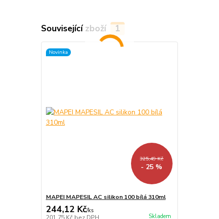
Související zboží
1
Novinka
325,49 Kč
- 25 %
MAPEI MAPESIL AC silikon 100 bílá 310ml
244,12 Kč
/
ks
Skladem
201,75 Kč
bez DPH