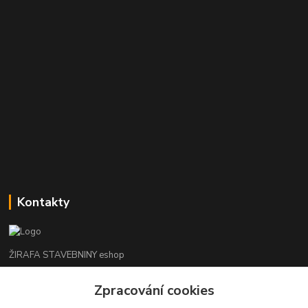
Kontakty
ŽIRAFA STAVEBNINY eshop
Zpracování cookies
+420 312 685 342
(Po-Pá, 7-16 hod. So-Ne zavřeno)