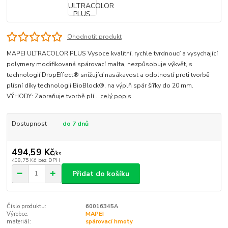
Ohodnotit produkt
MAPEI ULTRACOLOR PLUS Vysoce kvalitní, rychle tvrdnoucí a vysychající
polymery modifikovaná spárovací malta, nezpůsobuje výkvět, s
technologií DropEffect® snižující nasákavost a odolností proti tvorbě
plísní díky technologii BioBlock®, na výplň spár šířky do 20 mm.
VÝHODY: Zabraňuje tvorbě plí...
celý popis
Dostupnost
do 7 dnů
494,59 Kč
/
ks
408,75 Kč
bez DPH
Přidat do košíku
Číslo produktu:
60016345A
Výrobce:
MAPEI
materiál:
spárovací hmoty