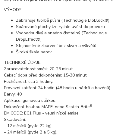
VÝHODY:
Zabraňuje tvorbě plísní (Technologie BioBlock®)
Spárované plochy lze rychle uvést do provozu
Vodoodpudivý a snadno čistitelný (Technologie
DropEffect®)
Stejnoměrné zbarvení bez skvrn a výkvětů
Široká škála barev
TECHNICKÉ ÚDAJE:
Zpracovatelnost směsi: 20-25 minut.
Čekací doba před dokončením: 15-30 minut.
Pochůznost: cca 3 hodiny.
Provozní zatížení: 24 hodin (48 hodin u nádrží a bazénů).
Barvy: 40.
Aplikace: gumovou stěrkou.
®
Dokončení: houbou MAPEI nebo Scotch-Brite
.
EMICODE: EC1 Plus - velmi nízké emise.
Skladování:
– 12 měsíců (pytle 22 kg);
– 24 měsíců (pytle 2 a 5 kg).