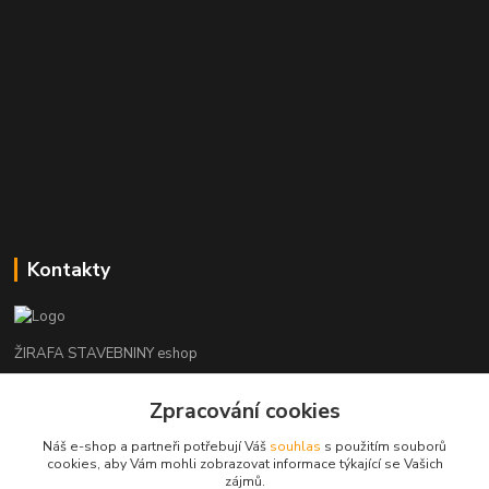
Kontakty
ŽIRAFA STAVEBNINY eshop
+420 312 685 342
Zpracování cookies
(Po-Pá, 7-16 hod. So-Ne zavřeno)
Náš e-shop a partneři potřebují Váš
souhlas
s použitím souborů
cookies, aby Vám mohli zobrazovat informace týkající se Vašich
kladno@zirafa-stavebniny.cz
zájmů.