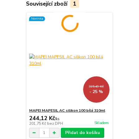
Související zboží
1
Novinka
325,49 Kč
- 25 %
MAPEI MAPESIL AC silikon 100 bílá 310ml
244,12 Kč
/
ks
Skladem
201,75 Kč
bez DPH
Přidat do košíku