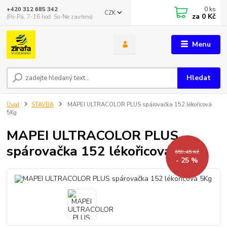
0
ks
+420 312 685 342
CZK
za
0 Kč
(Po-Pá, 7-16 hod. So-Ne zavřeno)
Menu
Hledat
Úvod
STAVBA
MAPEI ULTRACOLOR PLUS spárovačka 152 lékořicová
5Kg
MAPEI ULTRACOLOR PLUS
spárovačka 152 lékořicová 5Kg
659,45 Kč
- 25 %