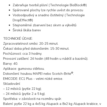
Zabraňuje tvorbě plísní (Technologie BioBlock®)
Spárované plochy lze rychle uvést do provozu
Vodoodpudivý a snadno čistitelný (Technologie
DropEffect®)
Stejnoměrné zbarvení bez skvrn a výkvětů
Široká škála barev
TECHNICKÉ ÚDAJE:
Zpracovatelnost směsi: 20-25 minut.
Čekací doba před dokončením: 15-30 minut.
Pochůznost: cca 3 hodiny.
Provozní zatížení: 24 hodin (48 hodin u nádrží a bazénů).
Barvy: 40.
Aplikace: gumovou stěrkou.
®
Dokončení: houbou MAPEI nebo Scotch-Brite
.
EMICODE: EC1 Plus - velmi nízké emise.
Skladování:
– 12 měsíců (pytle 22 kg);
– 24 měsíců (pytle 2 a 5 kg).
Spotřeba: v závislosti na rozměru spár.
Balení: pytle 22 kg a 4x5 kg Alupack a 8x2 kg Alupack krabice, v