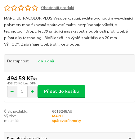
Ohodnotit produkt
MAPEI ULTRACOLOR PLUS Vysoce kvalitní, rychle tvrdnoucí a vysychající
polymery modifikovaná spárovací malta, nezpůsobuje výkvět, s
technologií DropEffect® snižující nasákavost a odolností proti tvorbě
plísní díky technologii BioBlock®, na výplň spár šířky do 20 mm.
VÝHODY: Zabraňuje tvorbě plí...
celý popis
Dostupnost
do 7 dnů
494,59 Kč
/
ks
408,75 Kč
bez DPH
Přidat do košíku
Číslo produktu:
6015245AU
Výrobce:
MAPEI
materiál:
spárovací hmoty
Kompletní specifikace