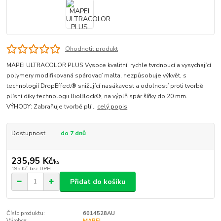
Ohodnotit produkt
MAPEI ULTRACOLOR PLUS Vysoce kvalitní, rychle tvrdnoucí a vysychající
polymery modifikovaná spárovací malta, nezpůsobuje výkvět, s
technologií DropEffect® snižující nasákavost a odolností proti tvorbě
plísní díky technologii BioBlock®, na výplň spár šířky do 20 mm.
VÝHODY: Zabraňuje tvorbě plí...
celý popis
Dostupnost
do 7 dnů
235,95 Kč
/
ks
195 Kč
bez DPH
Přidat do košíku
Číslo produktu:
6014528AU
Výrobce:
MAPEI