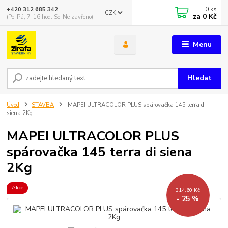
0
ks
+420 312 685 342
CZK
za
0 Kč
(Po-Pá, 7-16 hod. So-Ne zavřeno)
Menu
Hledat
Úvod
STAVBA
MAPEI ULTRACOLOR PLUS spárovačka 145 terra di
siena 2Kg
MAPEI ULTRACOLOR PLUS
spárovačka 145 terra di siena
2Kg
Akce
314,60 Kč
- 25 %