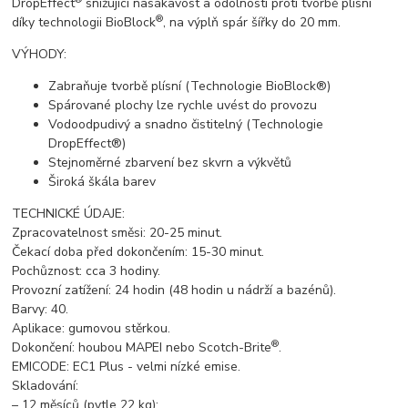
DropEffect
snižující nasákavost a odolností proti tvorbě plísní
®
díky technologii BioBlock
, na výplň spár šířky do 20 mm.
VÝHODY:
Zabraňuje tvorbě plísní (Technologie BioBlock®)
Spárované plochy lze rychle uvést do provozu
Vodoodpudivý a snadno čistitelný (Technologie
DropEffect®)
Stejnoměrné zbarvení bez skvrn a výkvětů
Široká škála barev
TECHNICKÉ ÚDAJE:
Zpracovatelnost směsi: 20-25 minut.
Čekací doba před dokončením: 15-30 minut.
Pochůznost: cca 3 hodiny.
Provozní zatížení: 24 hodin (48 hodin u nádrží a bazénů).
Barvy: 40.
Aplikace: gumovou stěrkou.
®
Dokončení: houbou MAPEI nebo Scotch-Brite
.
EMICODE: EC1 Plus - velmi nízké emise.
Skladování:
– 12 měsíců (pytle 22 kg);