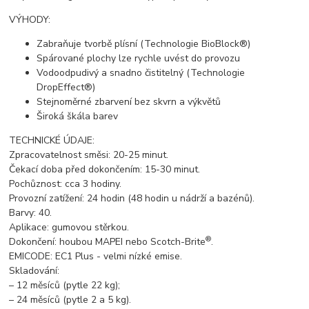
VÝHODY:
Zabraňuje tvorbě plísní (Technologie BioBlock®)
Spárované plochy lze rychle uvést do provozu
Vodoodpudivý a snadno čistitelný (Technologie
DropEffect®)
Stejnoměrné zbarvení bez skvrn a výkvětů
Široká škála barev
TECHNICKÉ ÚDAJE:
Zpracovatelnost směsi: 20-25 minut.
Čekací doba před dokončením: 15-30 minut.
Pochůznost: cca 3 hodiny.
Provozní zatížení: 24 hodin (48 hodin u nádrží a bazénů).
Barvy: 40.
Aplikace: gumovou stěrkou.
®
Dokončení: houbou MAPEI nebo Scotch-Brite
.
EMICODE: EC1 Plus - velmi nízké emise.
Skladování:
– 12 měsíců (pytle 22 kg);
– 24 měsíců (pytle 2 a 5 kg).