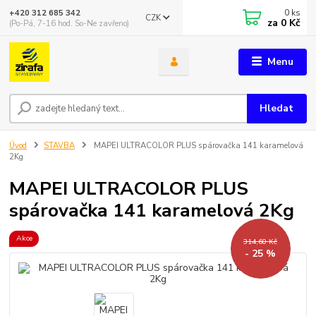
0
ks
+420 312 685 342
CZK
za
0 Kč
(Po-Pá, 7-16 hod. So-Ne zavřeno)
Menu
Hledat
Úvod
STAVBA
MAPEI ULTRACOLOR PLUS spárovačka 141 karamelová
2Kg
MAPEI ULTRACOLOR PLUS
spárovačka 141 karamelová 2Kg
Akce
314,60 Kč
- 25 %