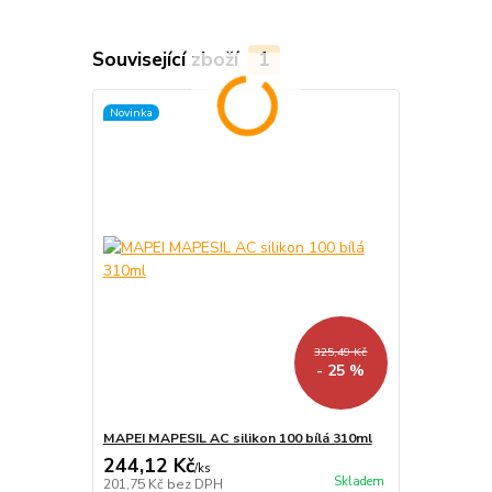
Související zboží
1
Novinka
325,49 Kč
- 25 %
MAPEI MAPESIL AC silikon 100 bílá 310ml
244,12 Kč
/
ks
Skladem
201,75 Kč
bez DPH