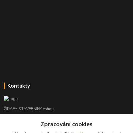
Kontakty
ŽIRAFA STAVEBNINY eshop
+420 312 685 342
Zpracování cookies
(Po-Pá, 7-16 hod. So-Ne zavřeno)