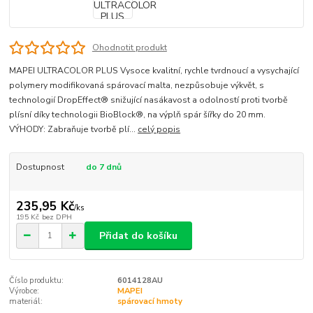
Ohodnotit produkt
MAPEI ULTRACOLOR PLUS Vysoce kvalitní, rychle tvrdnoucí a vysychající
polymery modifikovaná spárovací malta, nezpůsobuje výkvět, s
technologií DropEffect® snižující nasákavost a odolností proti tvorbě
plísní díky technologii BioBlock®, na výplň spár šířky do 20 mm.
VÝHODY: Zabraňuje tvorbě plí...
celý popis
Dostupnost
do 7 dnů
235,95 Kč
/
ks
195 Kč
bez DPH
Přidat do košíku
Číslo produktu:
6014128AU
Výrobce:
MAPEI
materiál:
spárovací hmoty