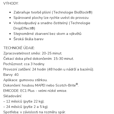
VÝHODY:
Zabraňuje tvorbě plísní (Technologie BioBlock®)
Spárované plochy lze rychle uvést do provozu
Vodoodpudivý a snadno čistitelný (Technologie
DropEffect®)
Stejnoměrné zbarvení bez skvrn a výkvětů
Široká škála barev
TECHNICKÉ ÚDAJE:
Zpracovatelnost směsi: 20-25 minut.
Čekací doba před dokončením: 15-30 minut.
Pochůznost: cca 3 hodiny.
Provozní zatížení: 24 hodin (48 hodin u nádrží a bazénů).
Barvy: 40.
Aplikace: gumovou stěrkou.
®
Dokončení: houbou MAPEI nebo Scotch-Brite
.
EMICODE: EC1 Plus - velmi nízké emise.
Skladování:
– 12 měsíců (pytle 22 kg);
– 24 měsíců (pytle 2 a 5 kg).
Spotřeba: v závislosti na rozměru spár.