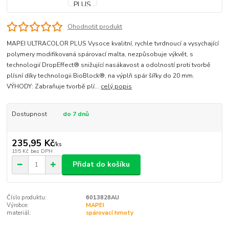
Ohodnotit produkt
MAPEI ULTRACOLOR PLUS Vysoce kvalitní, rychle tvrdnoucí a vysychající
polymery modifikovaná spárovací malta, nezpůsobuje výkvět, s
technologií DropEffect® snižující nasákavost a odolností proti tvorbě
plísní díky technologii BioBlock®, na výplň spár šířky do 20 mm.
VÝHODY: Zabraňuje tvorbě plí...
celý popis
Dostupnost
do 7 dnů
235,95 Kč
/
ks
195 Kč
bez DPH
Přidat do košíku
Číslo produktu:
6013828AU
Výrobce:
MAPEI
materiál:
spárovací hmoty