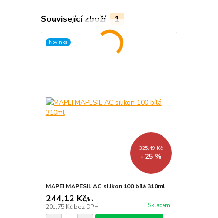
Související zboží
1
Novinka
325,49 Kč
- 25 %
MAPEI MAPESIL AC silikon 100 bílá 310ml
244,12 Kč
/
ks
Skladem
201,75 Kč
bez DPH