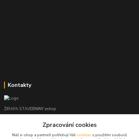
Kontakty
ŽIRAFA STAVEBNINY eshop
Zpracování cookies
+420 312 685 342
(Po-Pá, 7-16 hod. So-Ne zavřeno)
Náš e-shop a partneři potřebují Váš
souhlas
s použitím souborů