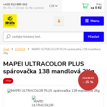
0
ks
+420 312 685 342
CZK
za
0 Kč
(Po-Pá, 7-16 hod. So-Ne zavřeno)
Menu
Hledat
Úvod
STAVBA
MAPEI ULTRACOLOR PLUS spárovačka 138 mandlová
2Kg
MAPEI ULTRACOLOR PLUS
spárovačka 138 mandlová 2Kg
314,60 Kč
Akce
- 25 %