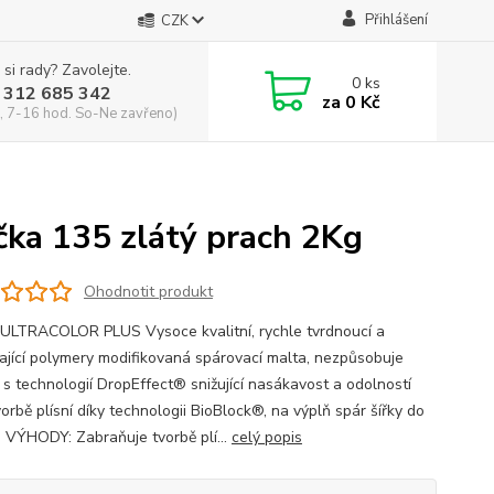
Přihlášení
CZK
 si rady? Zavolejte.
0
ks
 312 685 342
za
0 Kč
, 7-16 hod. So-Ne zavřeno)
a 135 zlátý prach 2Kg
Ohodnotit produkt
ULTRACOLOR PLUS Vysoce kvalitní, rychle tvrdnoucí a
ající polymery modifikovaná spárovací malta, nezpůsobuje
, s technologií DropEffect® snižující nasákavost a odolností
vorbě plísní díky technologii BioBlock®, na výplň spár šířky do
 VÝHODY: Zabraňuje tvorbě plí...
celý popis