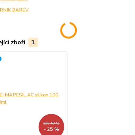
RNIK BAREV
jící zboží
1
325,49 Kč
- 25 %