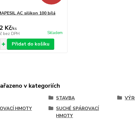
APESIL AC silikon 100 bílá
2 Kč
/
ks
Skladem
Kč
bez DPH
Přidat do košíku
zařazeno v kategoriích
STAVBA
VÝR
OVACÍ HMOTY
SUCHÉ SPÁROVACÍ
HMOTY