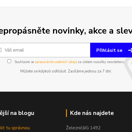
epropásněte novinky, akce a slev
Přihlásit se
Souhlasím se
zpracováním osobních údajů
za účelem rozesílky newsletteru.
Můžete se kdykoli odhlásit. Zasíláme jednou za 7 dní.
ější na blogu
Kde nás najdete
olit tu správnou
Železničářů 1492