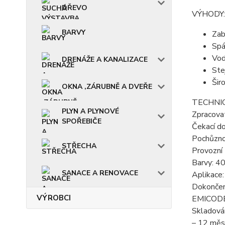
DŘEVO
VÝHODY:
BARVY
Zab
Spá
Vod
DRENÁŽE A KANALIZACE
Ste
Šir
OKNA ,ZÁRUBNĚ A DVEŘE
TECHNIC
PLYN A PLYNOVÉ
Zpracova
SPOŘEBIČE
Čekací d
Pochůznos
STŘECHA
Provozní 
Barvy: 40
SANACE A RENOVACE
Aplikace
Dokončen
VÝROBCI
EMICODE:
Skladován
– 12 měsí