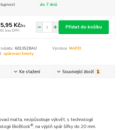
tupnost
do 7 dnů
5,95 Kč
/
ks
Přidat do košíku
 Kč
bez DPH
roduktu:
6013528AU
Výrobce:
MAPEI
l:
spárovací hmoty
Ke stažení
Související zboží
1
rovací malta, nezpůsobuje výkvět, s technologií
®
nologii BioBlock
, na výplň spár šířky do 20 mm.