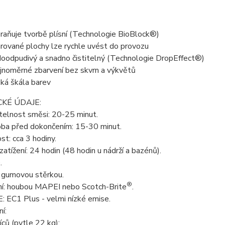
raňuje tvorbě plísní (Technologie BioBlock®)
rované plochy lze rychle uvést do provozu
oodpudivý a snadno čistitelný (Technologie DropEffect®)
jnoměrné zbarvení bez skvrn a výkvětů
oká škála barev
KÉ ÚDAJE:
telnost směsi: 20-25 minut.
oba před dokončením: 15-30 minut.
t: cca 3 hodiny.
zatížení: 24 hodin (48 hodin u nádrží a bazénů).
.
: gumovou stěrkou.
®
í: houbou MAPEI nebo Scotch-Brite
.
 EC1 Plus - velmi nízké emise.
í:
ců (pytle 22 kg);