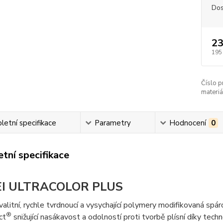
Dos
23
195
Číslo p
materiá
etní specifikace
Parametry
Hodnocení
0
tní specifikace
I ULTRACOLOR PLUS
alitní, rychle tvrdnoucí a vysychající polymery modifikovaná spá
®
ct
snižující nasákavost a odolností proti tvorbě plísní díky tech