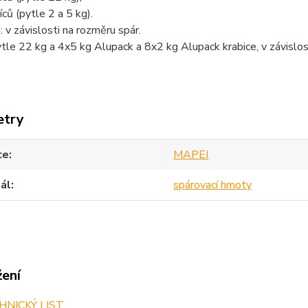
ců (pytle 2 a 5 kg).
 v závislosti na rozměru spár.
ytle 22 kg a 4x5 kg Alupack a 8x2 kg Alupack krabice, v závislos
etry
ce
MAPEI
ál
spárovací hmoty
žení
NICKÝ LIST