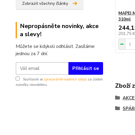
Zobrazit všechny články
MAPEI M
310ml
Nepropásněte novinky, akce
244,1
a slevy!
201,75 
Můžete se kdykoli odhlásit. Zasíláme
jednou za 7 dní.
Přihlásit se
Souhlasím se
zpracováním osobních údajů
za účelem
Zboží 
rozesílky newsletteru.
AKCE
SPÁR