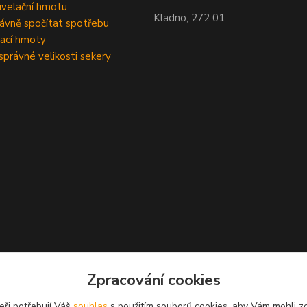
velační hmotu
Kladno, 272 01
rávně spočítat spotřebu
ací hmoty
správné velikosti sekery
Zpracování cookies
eři potřebují Váš
souhlas
s použitím souborů cookies, aby Vám mohli z