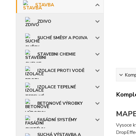
STAVBA
ZDIVO
SUCHÉ SMĚSY A POJIVA
STAVEBNI CHEMIE
IZOLACE PROTI VODĚ
Kompl
IZOLACE TEPELNÉ
Komple
BETONOVÉ VÝROBKY
MAPE
FASÁDNÍ SYSTÉMY
Vysoce kv
DropEffe
SUCHÁ VÝSTAVBA A