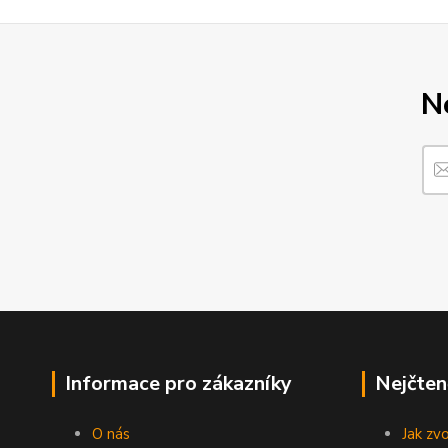
N
Informace pro zákazníky
Nejčten
O nás
Jak zv