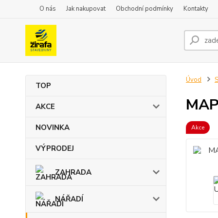
O nás
Jak nakupovat
Obchodní podmínky
Kontakty
Úvod
TOP
MAPE
AKCE
NOVINKA
Akce
VÝPRODEJ
ZAHRADA
NÁŘADÍ