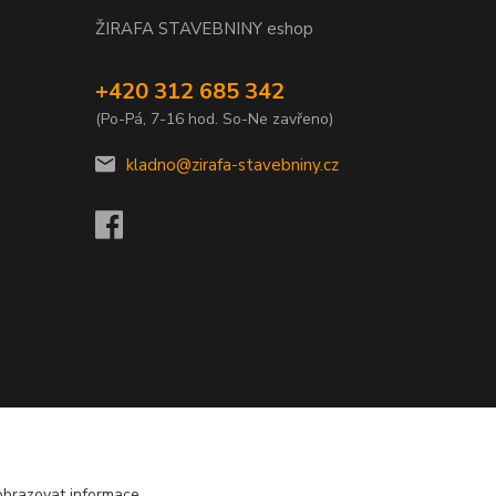
ŽIRAFA STAVEBNINY eshop
+420 312 685 342
(Po-Pá, 7-16 hod. So-Ne zavřeno)
kladno@zirafa-stavebniny.cz
obrazovat informace