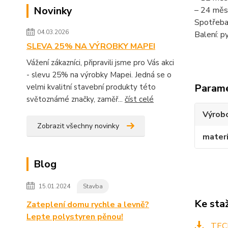
Novinky
– 24 měsí
Spotřeba:
04.03.2026
Balení: p
SLEVA 25% NA VÝROBKY MAPEI
Vážení zákazníci, připravili jsme pro Vás akci
- slevu 25% na výrobky Mapei. Jedná se o
Param
velmi kvalitní stavební produkty této
světoznámé značky, zaměř...
číst celé
Výrob
Zobrazit všechny novinky
materi
Blog
15.01.2024
Stavba
Ke sta
Zateplení domu rychle a levně?
Lepte polystyren pěnou!
TECH