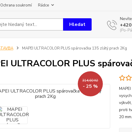
Ochrana soukromí
Rádce
Nevíte
Hledat
+420
(Po-Pá
STAVBA
MAPEI ULTRACOLOR PLUS spárovačka 135 zlátý prach 2Kg
I ULTRACOLOR PLUS spárovačk
314,60 Kč
- 25 %
MAPEI 
vysych
výkvět
proti t
20 mm.