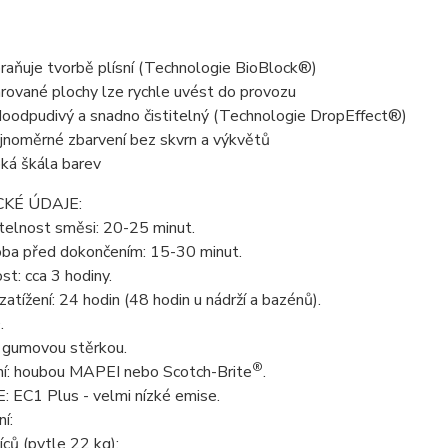
raňuje tvorbě plísní (Technologie BioBlock®)
rované plochy lze rychle uvést do provozu
oodpudivý a snadno čistitelný (Technologie DropEffect®)
jnoměrné zbarvení bez skvrn a výkvětů
oká škála barev
KÉ ÚDAJE:
telnost směsi: 20-25 minut.
oba před dokončením: 15-30 minut.
t: cca 3 hodiny.
zatížení: 24 hodin (48 hodin u nádrží a bazénů).
.
: gumovou stěrkou.
®
í: houbou MAPEI nebo Scotch-Brite
.
 EC1 Plus - velmi nízké emise.
í:
ců (pytle 22 kg);