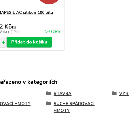
APESIL AC silikon 100 bílá
2 Kč
/
ks
Skladem
Kč
bez DPH
Přidat do košíku
zařazeno v kategoriích
STAVBA
VÝR
OVACÍ HMOTY
SUCHÉ SPÁROVACÍ
HMOTY