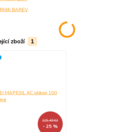
RNIK BAREV
jící zboží
1
325,49 Kč
- 25 %