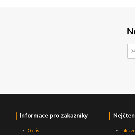
N
Informace pro zákazníky
Nejčten
O nás
Jak zv