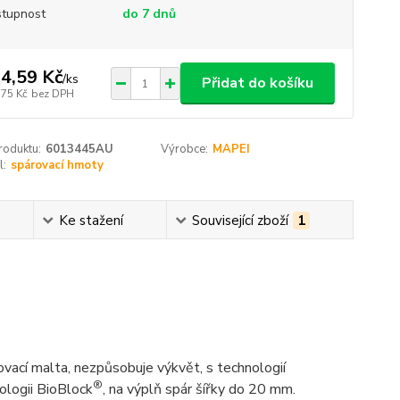
tupnost
do 7 dnů
4,59 Kč
/
ks
Přidat do košíku
,75 Kč
bez DPH
roduktu:
6013445AU
Výrobce:
MAPEI
l:
spárovací hmoty
Ke stažení
Související zboží
1
rovací malta, nezpůsobuje výkvět, s technologií
®
nologii BioBlock
, na výplň spár šířky do 20 mm.