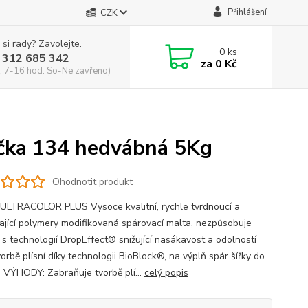
Přihlášení
CZK
 si rady? Zavolejte.
0
ks
 312 685 342
za
0 Kč
, 7-16 hod. So-Ne zavřeno)
ka 134 hedvábná 5Kg
Ohodnotit produkt
ULTRACOLOR PLUS Vysoce kvalitní, rychle tvrdnoucí a
ající polymery modifikovaná spárovací malta, nezpůsobuje
, s technologií DropEffect® snižující nasákavost a odolností
vorbě plísní díky technologii BioBlock®, na výplň spár šířky do
 VÝHODY: Zabraňuje tvorbě plí...
celý popis