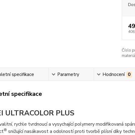
Dos
49
408
Číslo p
materiá
etní specifikace
Parametry
Hodnocení
0
tní specifikace
I ULTRACOLOR PLUS
alitní, rychle tvrdnoucí a vysychající polymery modifikovaná spá
®
ct
snižující nasákavost a odolností proti tvorbě plísní díky tech