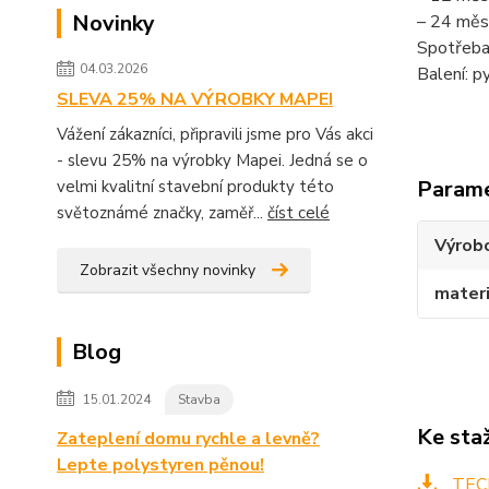
Novinky
– 24 měsí
Spotřeba:
04.03.2026
Balení: p
SLEVA 25% NA VÝROBKY MAPEI
Vážení zákazníci, připravili jsme pro Vás akci
- slevu 25% na výrobky Mapei. Jedná se o
Param
velmi kvalitní stavební produkty této
světoznámé značky, zaměř...
číst celé
Výrob
Zobrazit všechny novinky
materi
Blog
15.01.2024
Stavba
Ke sta
Zateplení domu rychle a levně?
Lepte polystyren pěnou!
TECH