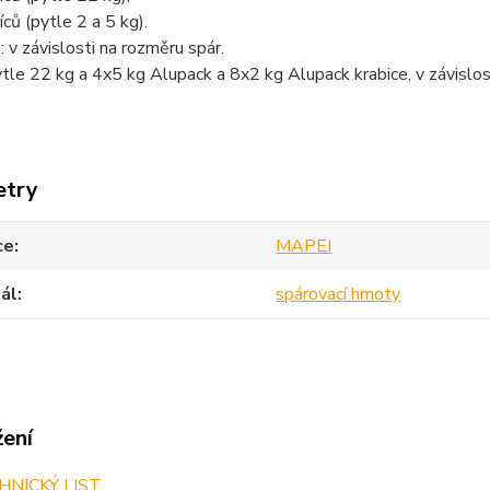
ců (pytle 2 a 5 kg).
 v závislosti na rozměru spár.
ytle 22 kg a 4x5 kg Alupack a 8x2 kg Alupack krabice, v závislos
etry
ce
MAPEI
ál
spárovací hmoty
žení
NICKÝ LIST