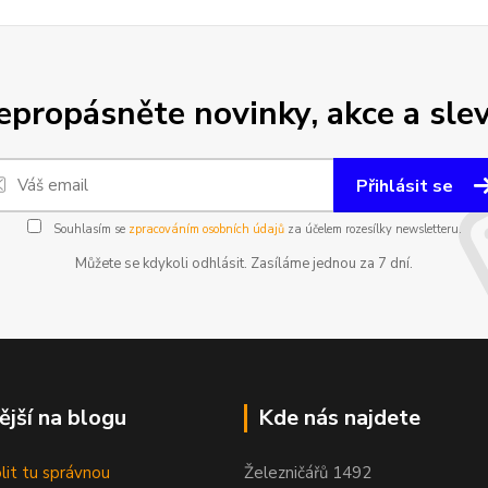
epropásněte novinky, akce a slev
Přihlásit se
Souhlasím se
zpracováním osobních údajů
za účelem rozesílky newsletteru.
Můžete se kdykoli odhlásit. Zasíláme jednou za 7 dní.
ější na blogu
Kde nás najdete
olit tu správnou
Železničářů 1492