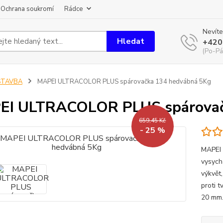
Ochrana soukromí
Rádce
Nevíte
Hledat
+420
(Po-Pá
STAVBA
MAPEI ULTRACOLOR PLUS spárovačka 134 hedvábná 5Kg
EI ULTRACOLOR PLUS spárovač
659,45 Kč
- 25 %
MAPEI 
vysych
výkvět
proti t
20 mm.