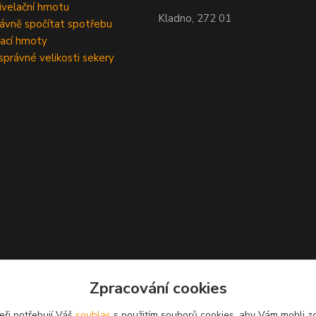
velační hmotu
Kladno, 272 01
rávně spočítat spotřebu
ací hmoty
správné velikosti sekery
Zpracování cookies
eři potřebují Váš
souhlas
s použitím souborů cookies, aby Vám mohli z