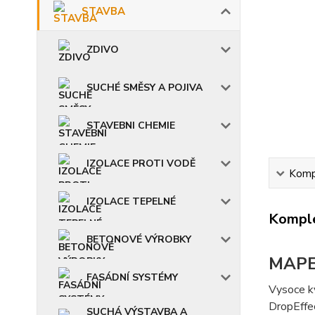
STAVBA
ZDIVO
SUCHÉ SMĚSY A POJIVA
STAVEBNI CHEMIE
IZOLACE PROTI VODĚ
Kompl
IZOLACE TEPELNÉ
Komple
BETONOVÉ VÝROBKY
MAPE
FASÁDNÍ SYSTÉMY
Vysoce kv
DropEffe
SUCHÁ VÝSTAVBA A