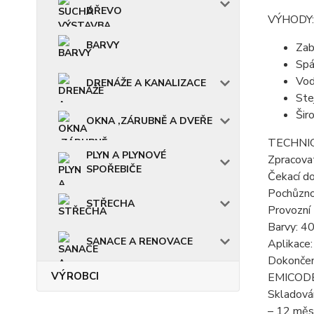
DŘEVO
VÝHODY:
BARVY
Zab
Spá
Vod
DRENÁŽE A KANALIZACE
Ste
Šir
OKNA ,ZÁRUBNĚ A DVEŘE
TECHNIC
PLYN A PLYNOVÉ
Zpracova
SPOŘEBIČE
Čekací d
Pochůznos
STŘECHA
Provozní 
Barvy: 40
SANACE A RENOVACE
Aplikace
Dokončen
VÝROBCI
EMICODE:
Skladován
– 12 měsí