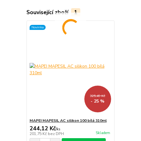
Související zboží
1
Novinka
325,49 Kč
- 25 %
MAPEI MAPESIL AC silikon 100 bílá 310ml
244,12 Kč
/
ks
Skladem
201,75 Kč
bez DPH