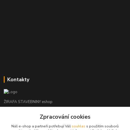
Kontakty
ŽIRAFA STAVEBNINY eshop
Zpracování cookies
+420 312 685 342
(Po-Pá, 7-16 hod. So-Ne zavřeno)
Náš e-shop a partneři potřebují Váš
souhlas
s použitím souborů