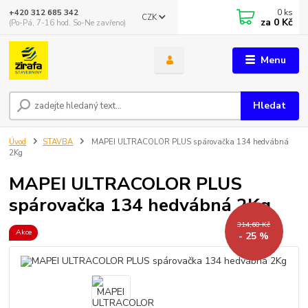
0
ks
+420 312 685 342
CZK
za
0 Kč
(Po-Pá, 7-16 hod. So-Ne zavřeno)
Menu
Hledat
Úvod
STAVBA
MAPEI ULTRACOLOR PLUS spárovačka 134 hedvábná
2Kg
MAPEI ULTRACOLOR PLUS
spárovačka 134 hedvábná 2Kg
314,60 Kč
Akce
- 25 %