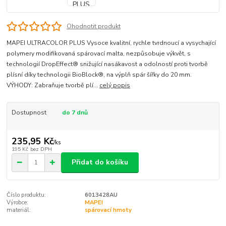
Ohodnotit produkt
MAPEI ULTRACOLOR PLUS Vysoce kvalitní, rychle tvrdnoucí a vysychající
polymery modifikovaná spárovací malta, nezpůsobuje výkvět, s
technologií DropEffect® snižující nasákavost a odolností proti tvorbě
plísní díky technologii BioBlock®, na výplň spár šířky do 20 mm.
VÝHODY: Zabraňuje tvorbě plí...
celý popis
Dostupnost
do 7 dnů
235,95 Kč
/
ks
195 Kč
bez DPH
Přidat do košíku
Číslo produktu:
6013428AU
Výrobce:
MAPEI
materiál:
spárovací hmoty