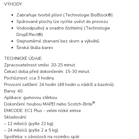
VÝHODY:
Zabraňuje tvorbě plísní (Technologie BioBlock®)
Spárované plochy lze rychle uvést do provozu
Vodoodpudivý a snadno čistitelný (Technologie
DropEffect®)
Stejnoměrné zbarvení bez skvrn a výkvětů
Široká škála barev
TECHNICKÉ ÚDAJE:
Zpracovatelnost směsi: 20-25 minut.
Čekací doba před dokončením: 15-30 minut.
Pochůznost: cca 3 hodiny.
Provozní zatížení: 24 hodin (48 hodin u nádrží a bazénů).
Barvy: 40.
Aplikace: gumovou stěrkou.
®
Dokončení: houbou MAPEI nebo Scotch-Brite
.
EMICODE: EC1 Plus - velmi nízké emise.
Skladování:
– 12 měsíců (pytle 22 kg);
– 24 měsíců (pytle 2 a 5 kg).
Spotřeba: v závislosti na rozměru spár.