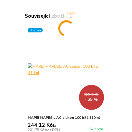
Související zboží
1
Novinka
325,49 Kč
- 25 %
MAPEI MAPESIL AC silikon 100 bílá 310ml
244,12 Kč
/
ks
Skladem
201,75 Kč
bez DPH