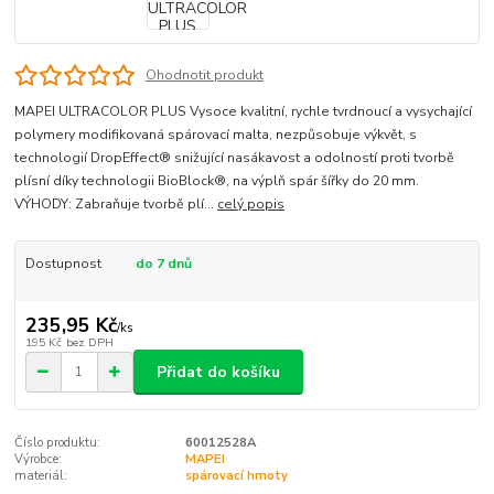
Ohodnotit produkt
MAPEI ULTRACOLOR PLUS Vysoce kvalitní, rychle tvrdnoucí a vysychající
polymery modifikovaná spárovací malta, nezpůsobuje výkvět, s
technologií DropEffect® snižující nasákavost a odolností proti tvorbě
plísní díky technologii BioBlock®, na výplň spár šířky do 20 mm.
VÝHODY: Zabraňuje tvorbě plí...
celý popis
Dostupnost
do 7 dnů
235,95 Kč
/
ks
195 Kč
bez DPH
Přidat do košíku
Číslo produktu:
60012528A
Výrobce:
MAPEI
materiál:
spárovací hmoty