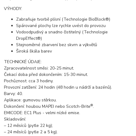
VÝHODY:
Zabraňuje tvorbě plísní (Technologie BioBlock®)
Spárované plochy lze rychle uvést do provozu
Vodoodpudivý a snadno čistitelný (Technologie
DropEffect®)
Stejnoměrné zbarvení bez skvrn a výkvětů
Široká škála barev
TECHNICKÉ ÚDAJE:
Zpracovatelnost směsi: 20-25 minut.
Čekací doba před dokončením: 15-30 minut.
Pochůznost: cca 3 hodiny.
Provozní zatížení: 24 hodin (48 hodin u nádrží a bazénů).
Barvy: 40.
Aplikace: gumovou stěrkou.
®
Dokončení: houbou MAPEI nebo Scotch-Brite
.
EMICODE: EC1 Plus - velmi nízké emise.
Skladování:
– 12 měsíců (pytle 22 kg);
– 24 měsíců (pytle 2 a 5 kg).