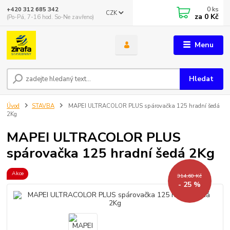
0
ks
+420 312 685 342
CZK
za
0 Kč
(Po-Pá, 7-16 hod. So-Ne zavřeno)
Menu
Hledat
Úvod
STAVBA
MAPEI ULTRACOLOR PLUS spárovačka 125 hradní šedá
2Kg
MAPEI ULTRACOLOR PLUS
spárovačka 125 hradní šedá 2Kg
Akce
314,60 Kč
- 25 %