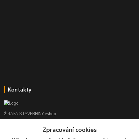
Kontakty
ŽIRAFA STAVEBNINY eshop
+420 312 685 342
Zpracování cookies
(Po-Pá, 7-16 hod. So-Ne zavřeno)