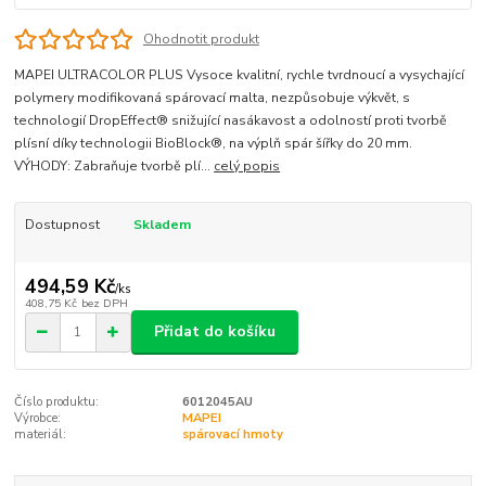
Ohodnotit produkt
MAPEI ULTRACOLOR PLUS Vysoce kvalitní, rychle tvrdnoucí a vysychající
polymery modifikovaná spárovací malta, nezpůsobuje výkvět, s
technologií DropEffect® snižující nasákavost a odolností proti tvorbě
plísní díky technologii BioBlock®, na výplň spár šířky do 20 mm.
VÝHODY: Zabraňuje tvorbě plí...
celý popis
Dostupnost
Skladem
494,59 Kč
/
ks
408,75 Kč
bez DPH
Přidat do košíku
Číslo produktu:
6012045AU
Výrobce:
MAPEI
materiál:
spárovací hmoty