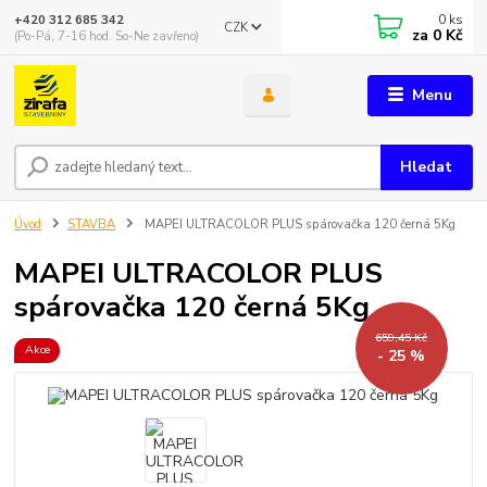
0
ks
+420 312 685 342
CZK
za
0 Kč
(Po-Pá, 7-16 hod. So-Ne zavřeno)
Menu
Hledat
Úvod
STAVBA
MAPEI ULTRACOLOR PLUS spárovačka 120 černá 5Kg
MAPEI ULTRACOLOR PLUS
spárovačka 120 černá 5Kg
659,45 Kč
Akce
- 25 %