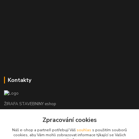
Kontakty
ŽIRAFA STAVEBNINY eshop
Zpracování cookies
+420 312 685 342
(Po-Pá, 7-16 hod. So-Ne zavřeno)
Náš e-shop a partneři potřebují Váš
souhlas
s použitím souborů
cookies, aby Vám mohli zobrazovat informace týkající se Vašich
kladno@zirafa-stavebniny.cz