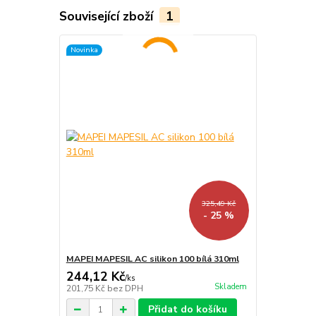
Související zboží
1
Novinka
325,49 Kč
- 25 %
MAPEI MAPESIL AC silikon 100 bílá 310ml
244,12 Kč
/
ks
Skladem
201,75 Kč
bez DPH
Přidat do košíku