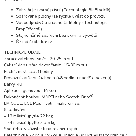
Zabraňuje tvorbě plísní (Technologie BioBlock®)
Spárované plochy lze rychle uvést do provozu
Vodoodpudivý a snadno čistitelný (Technologie
DropEffect®)
Stejnoměrné zbarvení bez skvrn a výkvětů
Široká škála barev
TECHNICKÉ ÚDAJE:
Zpracovatelnost směsi: 20-25 minut.
Čekací doba před dokončením: 15-30 minut.
Pochůznost: cca 3 hodiny.
Provozní zatížení: 24 hodin (48 hodin u nádrží a bazénů).
Barvy: 40.
Aplikace: gumovou stěrkou.
®
Dokončení: houbou MAPEI nebo Scotch-Brite
.
EMICODE: EC1 Plus - velmi nízké emise.
Skladování:
– 12 měsíců (pytle 22 kg);
– 24 měsíců (pytle 2 a 5 kg).
Spotřeba: v závislosti na rozměru spár.
Balení: pytle 22 kg a 4x5 kg Alupack a 8x2 kg Alupack krabice, v