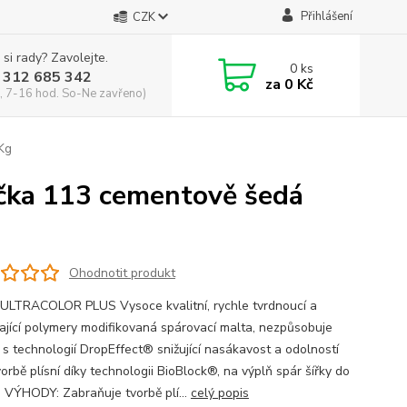
Přihlášení
CZK
 si rady? Zavolejte.
0
ks
 312 685 342
za
0 Kč
, 7-16 hod. So-Ne zavřeno)
Kg
ka 113 cementově šedá
Ohodnotit produkt
ULTRACOLOR PLUS Vysoce kvalitní, rychle tvrdnoucí a
ající polymery modifikovaná spárovací malta, nezpůsobuje
, s technologií DropEffect® snižující nasákavost a odolností
vorbě plísní díky technologii BioBlock®, na výplň spár šířky do
 VÝHODY: Zabraňuje tvorbě plí...
celý popis