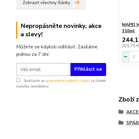
Zobrazit všechny články
Nepropásněte novinky, akce
MAPEI M
310ml
a slevy!
244,1
201,75 
Můžete se kdykoli odhlásit. Zasíláme
jednou za 7 dní.
Přihlásit se
Souhlasím se
zpracováním osobních údajů
za účelem
rozesílky newsletteru.
Zboží 
AKCE
SPÁR