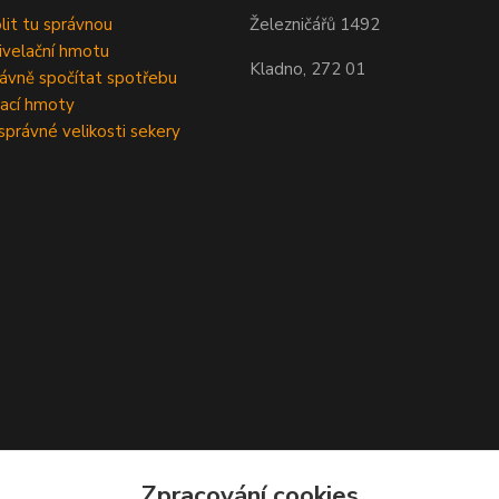
olit tu správnou
Železničářů 1492
velační hmotu
Kladno, 272 01
rávně spočítat spotřebu
ací hmoty
správné velikosti sekery
Zpracování cookies