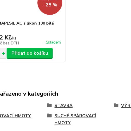
- 25 %
APESIL AC silikon 100 bílá
2 Kč
/
ks
Skladem
Kč
bez DPH
Přidat do košíku
zařazeno v kategoriích
STAVBA
VÝR
OVACÍ HMOTY
SUCHÉ SPÁROVACÍ
HMOTY