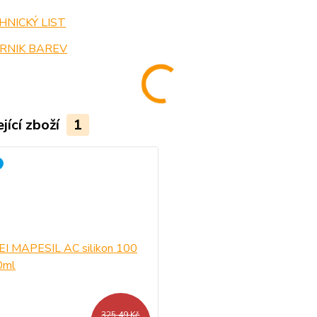
NICKÝ LIST
RNIK BAREV
jící zboží
1
325,49 Kč