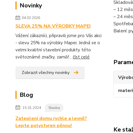
Skladován
Novinky
– 12 měsí
– 24 měsí
04.03.2026
Spotřeba:
SLEVA 25% NA VÝROBKY MAPEI
Balení: p
Vážení zákazníci, připravili jsme pro Vás akci
- slevu 25% na výrobky Mapei. Jedná se o
velmi kvalitní stavební produkty této
světoznámé značky, zaměř...
číst celé
Param
Zobrazit všechny novinky
Výrob
materi
Blog
15.01.2024
Stavba
Zateplení domu rychle a levně?
Lepte polystyren pěnou!
Ke sta