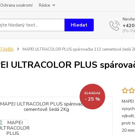
Ochrana soukromí
Rádce
Nevíte
Hledat
+420
(Po-Pá
STAVBA
MAPEI ULTRACOLOR PLUS spárovačka 113 cementově šedá 2
EI ULTRACOLOR PLUS spárovač
314,60 Kč
- 25 %
MAPEI 
vysych
výkvět
proti t
20 mm.