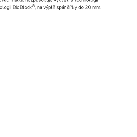
rovací malta, nezpůsobuje výkvět, s technologií
®
nologii BioBlock
, na výplň spár šířky do 20 mm.