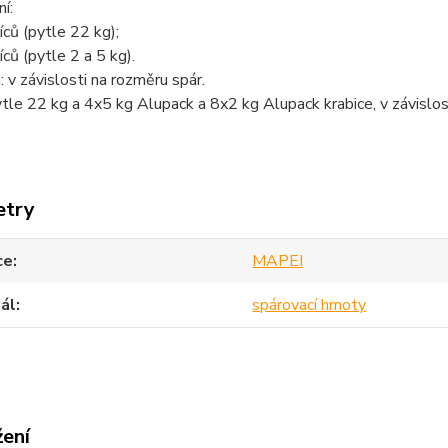
í:
ců (pytle 22 kg);
ců (pytle 2 a 5 kg).
 v závislosti na rozměru spár.
ytle 22 kg a 4x5 kg Alupack a 8x2 kg Alupack krabice, v závislos
etry
ce
MAPEI
ál
spárovací hmoty
žení