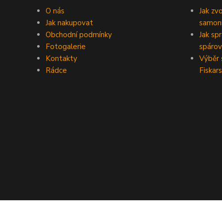
O nás
Jak zv
Jak nakupovat
samoni
Obchodní podmínky
Jak sp
Fotogalerie
spárov
Kontakty
Výběr 
Rádce
Fiskars