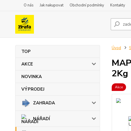
O nás
Jak nakupovat
Obchodní podmínky
Kontakty
Úvod
TOP
MAP
AKCE
2Kg
NOVINKA
Akce
VÝPRODEJ
ZAHRADA
NÁŘADÍ