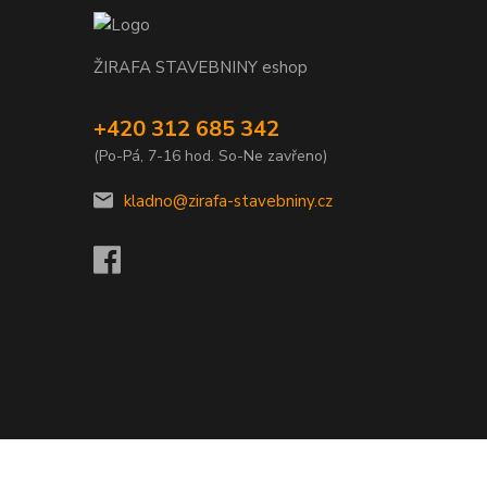
ŽIRAFA STAVEBNINY eshop
+420 312 685 342
(Po-Pá, 7-16 hod. So-Ne zavřeno)
kladno@zirafa-stavebniny.cz