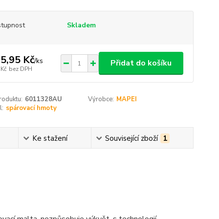
tupnost
Skladem
5,95 Kč
/
ks
Přidat do košíku
 Kč
bez DPH
roduktu:
6011328AU
Výrobce:
MAPEI
l:
spárovací hmoty
Ke stažení
Související zboží
1