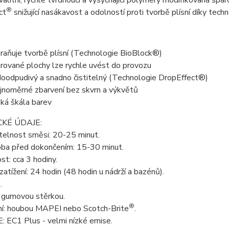
alitní, rychle tvrdnoucí a vysychající polymery modifikovaná spá
®
ct
snižující nasákavost a odolností proti tvorbě plísní díky tech
raňuje tvorbě plísní (Technologie BioBlock®)
rované plochy lze rychle uvést do provozu
oodpudivý a snadno čistitelný (Technologie DropEffect®)
jnoměrné zbarvení bez skvrn a výkvětů
oká škála barev
KÉ ÚDAJE:
telnost směsi: 20-25 minut.
oba před dokončením: 15-30 minut.
t: cca 3 hodiny.
zatížení: 24 hodin (48 hodin u nádrží a bazénů).
.
: gumovou stěrkou.
®
í: houbou MAPEI nebo Scotch-Brite
.
 EC1 Plus - velmi nízké emise.