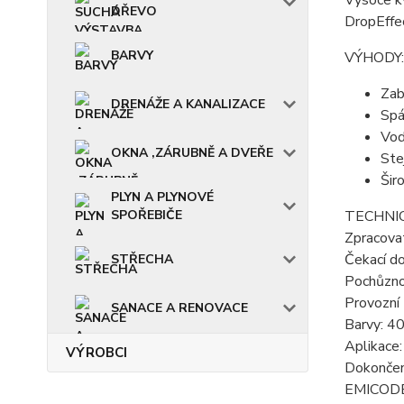
Vysoce kv
DŘEVO
DropEffe
BARVY
VÝHODY:
Zab
DRENÁŽE A KANALIZACE
Spá
Vod
OKNA ,ZÁRUBNĚ A DVEŘE
Ste
Šir
PLYN A PLYNOVÉ
SPOŘEBIČE
TECHNIC
Zpracova
Čekací d
STŘECHA
Pochůznos
Provozní 
SANACE A RENOVACE
Barvy: 40
Aplikace
VÝROBCI
Dokončen
EMICODE: