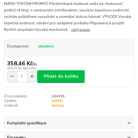
MAPEI TOPCEM PRONTO Předmíchaná maltová směs ke zhotovení
potěrů (4 dny), s omezeným smršťováním, vysokou tepelnou vodivostí,
rychlým průběhem vysychání a normální dobou tuhnutí. VÝHODY Vysoká
tepelná vodivost, ideální pro vytápěné podlahy Připravený k použití
Rychlé vysychání Vysoká mechanick...
celý popis
Dostupnost
skladem
358,46 Kč
/
ks
296,25 Kč
bez DPH
Přidat do košíku
Číslo produktu:
024325
Výrobce:
MAPEI
materiál:
betony
Kompletní specifikace
Parametry