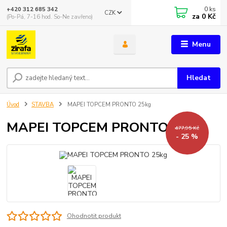
0
ks
+420 312 685 342
CZK
za
0 Kč
(Po-Pá, 7-16 hod. So-Ne zavřeno)
Menu
Hledat
Úvod
STAVBA
MAPEI TOPCEM PRONTO 25kg
MAPEI TOPCEM PRONTO 25kg
477,95 Kč
- 25 %
Ohodnotit produkt