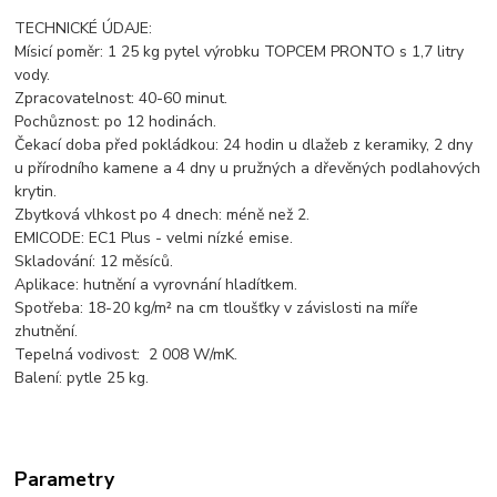
TECHNICKÉ ÚDAJE:
Mísicí poměr: 1 25 kg pytel výrobku TOPCEM PRONTO s 1,7 litry
vody.
Zpracovatelnost: 40-60 minut.
Pochůznost: po 12 hodinách.
Čekací doba před pokládkou: 24 hodin u dlažeb z keramiky, 2 dny
u přírodního kamene a 4 dny u pružných a dřevěných podlahových
krytin.
Zbytková vlhkost po 4 dnech: méně než 2.
EMICODE: EC1 Plus - velmi nízké emise.
Skladování: 12 měsíců.
Aplikace: hutnění a vyrovnání hladítkem.
Spotřeba: 18-20 kg/m² na cm tloušťky v závislosti na míře
zhutnění.
Tepelná vodivost: 2 008 W/mK.
Balení: pytle 25 kg.
Parametry