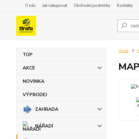
O nás
Jak nakupovat
Obchodní podmínky
Kontakty
Úvod
TOP
MAPE
AKCE
NOVINKA
VÝPRODEJ
ZAHRADA
NÁŘADÍ