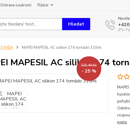
Ochrana soukromí
Rádce
Nevíte
Hledat
+420
(Po-Pá
STAVBA
MAPEI MAPESIL AC silikon 174 tornádo 310ml
I MAPESIL AC silikon 174 tor
325,49 Kč
- 25 %
MAPEI 
kyselo
pohybů
Odolno
rozpou
popis