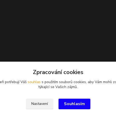
Zpracování cookies
eři potřebují Váš
souhlas
s použitím souborů cookies, aby Vám mohli z
týkající se Vašich zájmů.
Souhlasím
Nastavení