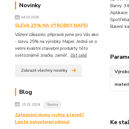
Novinky
Barvy: 34
Aplikace: 
04.03.2026
Spotřeba:
SLEVA 25% NA VÝROBKY MAPEI
Balení: k
Vážení zákazníci, připravili jsme pro Vás akci
- slevu 25% na výrobky Mapei. Jedná se o
velmi kvalitní stavební produkty této
světoznámé značky, zaměř...
číst celé
Param
Zobrazit všechny novinky
Výrob
materi
Blog
15.01.2024
Stavba
Zateplení domu rychle a levně?
Ke sta
Lepte polystyren pěnou!