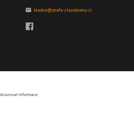
kladno@zirafa-stavebniny.cz
obrazovat informace