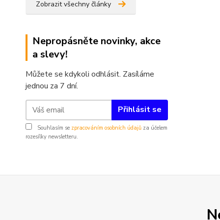
Zobrazit všechny články
Nepropásněte novinky, akce
a slevy!
Můžete se kdykoli odhlásit. Zasíláme
jednou za 7 dní.
Přihlásit se
Souhlasím se
zpracováním osobních údajů
za účelem
rozesílky newsletteru.
N