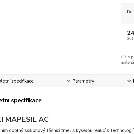
Dos
24
201
Číslo p
materiá
etní specifikace
Parametry
tní specifikace
I MAPESIL AC
ísním odolný silikonový těsnicí tmel s kyselou reakcí s technologi