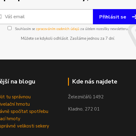
Přihlásit se
Souhlasím se
zpracováním osobních údajů
za účelem rozesílky newsletteru.
Můžete se kdykoli odhlásit. Zasíláme jednou za 7 dní.
ější na blogu
Kde nás najdete
olit tu správnou
Železničářů 1492
velační hmotu
Kladno, 272 01
rávně spočítat spotřebu
ací hmoty
správné velikosti sekery