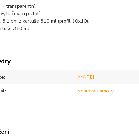
 + transparentní.
vytlačovací pistolí.
 3,1 bm z kartuše 310 ml (profil 10x10).
artuše 310 ml.
etry
ce
MAPEI
ál
spárovací hmoty
žení