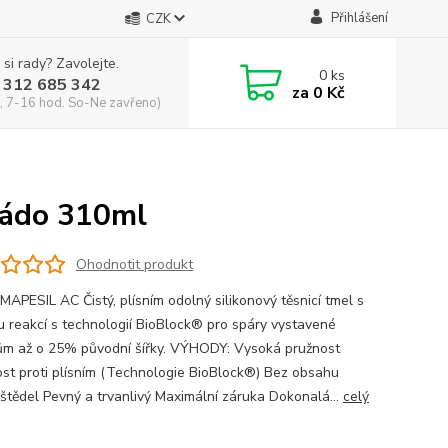
Přihlášení
CZK
 si rady? Zavolejte.
0
ks
 312 685 342
za
0 Kč
, 7-16 hod. So-Ne zavřeno)
nádo 310ml
Ohodnotit produkt
MAPESIL AC Čistý, plísním odolný silikonový těsnicí tmel s
u reakcí s technologií BioBlock® pro spáry vystavené
m až o 25% původní šířky. VÝHODY: Vysoká pružnost
st proti plísním (Technologie BioBlock®) Bez obsahu
štědel Pevný a trvanlivý Maximální záruka Dokonalá...
celý