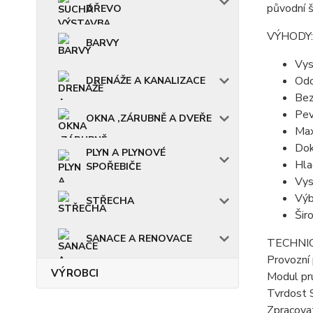
původní š
DŘEVO
VÝHODY:
BARVY
Vys
Odo
DRENÁŽE A KANALIZACE
Bez
Pev
OKNA ,ZÁRUBNĚ A DVEŘE
Max
Dok
PLYN A PLYNOVÉ
Hla
SPOŘEBIČE
Vys
Výb
STŘECHA
Šir
SANACE A RENOVACE
TECHNIC
Provozní
VÝROBCI
Modul pr
Tvrdost 
Zpracovat