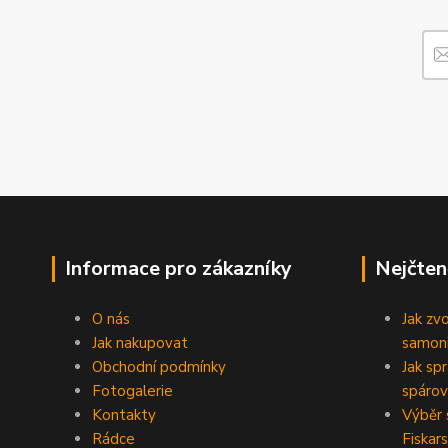
Informace pro zákazníky
Nejčten
O nás
Jak zv
Jak nakupovat
samoni
Obchodní podmínky
Jak sp
Fotogalerie
spárov
Kontakty
Výběr 
Rádce
Fiskars