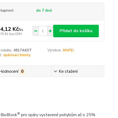
tupnost
do 7 dnů
4,12 Kč
/
ks
Přidat do košíku
,75 Kč
bez DPH
roduktu:
4817442IT
Výrobce:
MAPEI
l:
spárovací hmoty
Hodnocení
0
Ke stažení
®
í BioBlock
pro spáry vystavené pohybům až o 25%