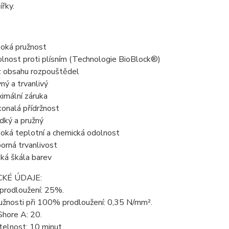
ířky.
oká pružnost
lnost proti plísním (Technologie BioBlock®)
 obsahu rozpouštědel
ný a trvanlivý
imální záruka
onalá přídržnost
dký a pružný
oká teplotní a chemická odolnost
orná trvanlivost
oká škála barev
KÉ ÚDAJE:
 prodloužení: 25%.
užnosti při 100% prodloužení: 0,35 N/mm².
Shore A: 20.
elnost: 10 minut.