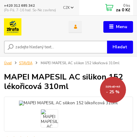
0
ks
+420 312 685 342
CZK
za
0 Kč
(Po-Pá, 7-16 hod. So-Ne zavřeno)
Menu
Hledat
Úvod
STAVBA
MAPEI MAPESIL AC silikon 152 lékořicová 310ml
MAPEI MAPESIL AC silikon 152
lékořicová 310ml
325,49 Kč
- 25 %