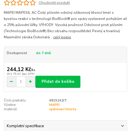
Ohodnotit produkt
MAPEI MAPESIL AC Čistý, plísním odolný silikonový těsnicí tmel s
kyselou reakcí s technologií BioBlock® pro spáry vystavené pohybům až
o 25% původní šířky. VÝHODY: Vysoká pružnost Odolnost proti plísním
(Technologie BioBlock®) Bez obsahu rozpouštědel Pevný a trvanlivý
Maximální záruka Dokonalá...
celý popis
Dostupnost
do 7 dnů
244,12 Kč
/
ks
201,75 Kč
bez DPH
Přidat do košíku
Číslo produktu:
4815242IT
Výrobce:
MAPEI
materiál:
spárovací hmoty
Kompletní specifikace