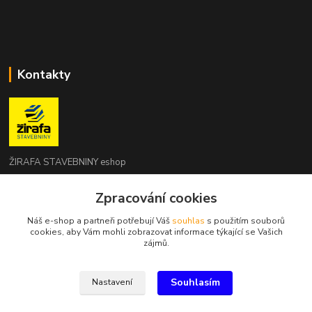
Kontakty
ŽIRAFA STAVEBNINY eshop
Zpracování cookies
+420 312 685 342
(Po-Pá, 7-16 hod. So-Ne zavřeno)
Náš e-shop a partneři potřebují Váš
souhlas
s použitím souborů
cookies, aby Vám mohli zobrazovat informace týkající se Vašich
kladno@zirafa-stavebniny.cz
zájmů.
Souhlasím
Nastavení