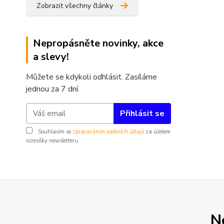
Zobrazit všechny články
Nepropásněte novinky, akce
a slevy!
Můžete se kdykoli odhlásit. Zasíláme
jednou za 7 dní.
Přihlásit se
Souhlasím se
zpracováním osobních údajů
za účelem
rozesílky newsletteru.
N