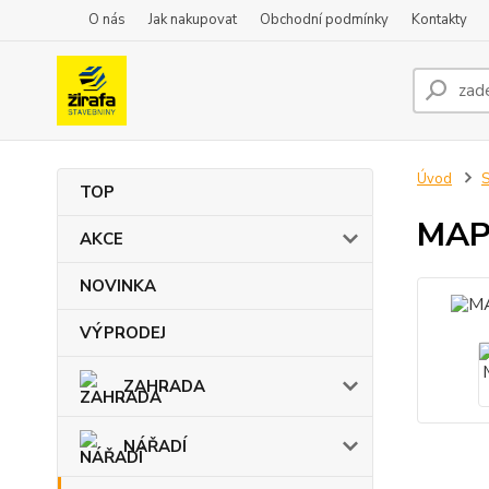
O nás
Jak nakupovat
Obchodní podmínky
Kontakty
Úvod
TOP
MAPE
AKCE
NOVINKA
VÝPRODEJ
ZAHRADA
NÁŘADÍ