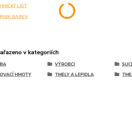
NICKÝ LIST
RNIK BAREV
zařazeno v kategoriích
VBA
VÝROBCI
SUC
OVACÍ HMOTY
TMELY A LEPIDLA
TME