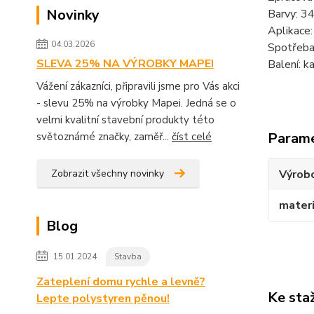
Novinky
Barvy: 34
Aplikace: 
04.03.2026
Spotřeba:
SLEVA 25% NA VÝROBKY MAPEI
Balení: k
Vážení zákazníci, připravili jsme pro Vás akci
- slevu 25% na výrobky Mapei. Jedná se o
velmi kvalitní stavební produkty této
Param
světoznámé značky, zaměř...
číst celé
Zobrazit všechny novinky
Výrob
materi
Blog
15.01.2024
Stavba
Zateplení domu rychle a levně?
Ke sta
Lepte polystyren pěnou!