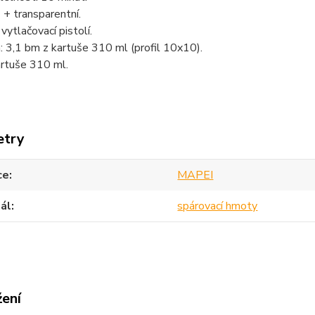
 + transparentní.
vytlačovací pistolí.
 3,1 bm z kartuše 310 ml (profil 10x10).
artuše 310 ml.
etry
ce
MAPEI
ál
spárovací hmoty
žení