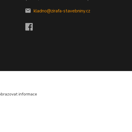
kladno@zirafa-stavebniny.cz
obrazovat informace