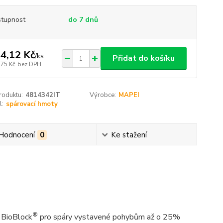
tupnost
do 7 dnů
4,12 Kč
/
ks
Přidat do košíku
,75 Kč
bez DPH
roduktu:
4814342IT
Výrobce:
MAPEI
l:
spárovací hmoty
Hodnocení
0
Ke stažení
®
í BioBlock
pro spáry vystavené pohybům až o 25%