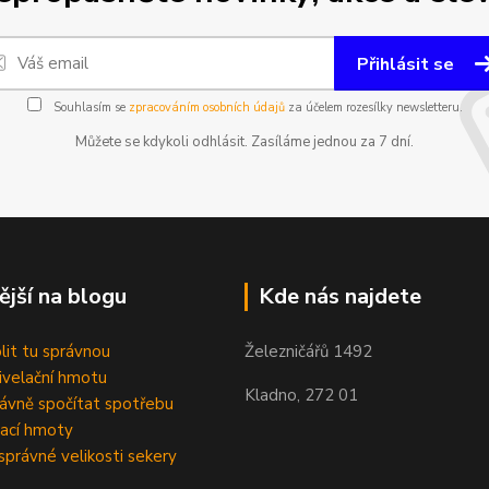
Přihlásit se
Souhlasím se
zpracováním osobních údajů
za účelem rozesílky newsletteru.
Můžete se kdykoli odhlásit. Zasíláme jednou za 7 dní.
ější na blogu
Kde nás najdete
olit tu správnou
Železničářů 1492
velační hmotu
Kladno, 272 01
rávně spočítat spotřebu
ací hmoty
správné velikosti sekery