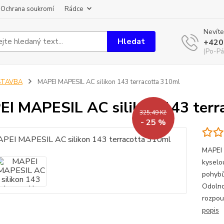
Ochrana soukromí
Rádce
Nevíte
Hledat
+420
(Po-Pá
STAVBA
MAPEI MAPESIL AC silikon 143 terracotta 310ml
I MAPESIL AC silikon 143 terr
325,49 Kč
- 25 %
MAPEI 
kyselo
pohybů
Odolno
rozpou
popis