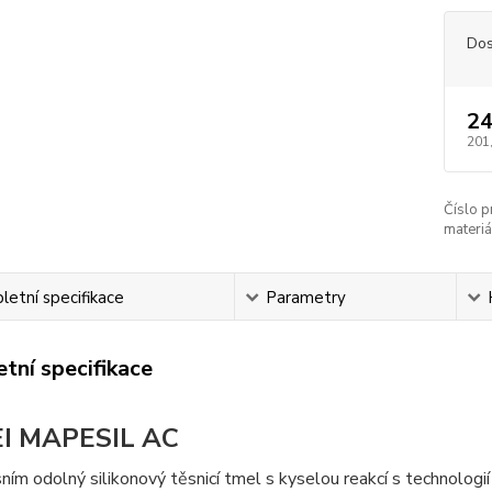
Dos
24
201
Číslo p
materiá
etní specifikace
Parametry
tní specifikace
I MAPESIL AC
ísním odolný silikonový těsnicí tmel s kyselou reakcí s technologi