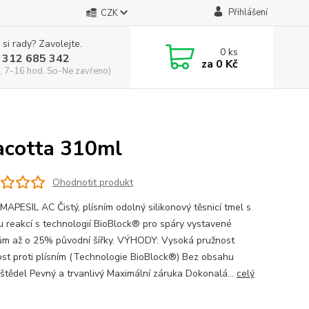
Přihlášení
CZK
 si rady? Zavolejte.
0
ks
 312 685 342
za
0 Kč
, 7-16 hod. So-Ne zavřeno)
acotta 310ml
Ohodnotit produkt
MAPESIL AC Čistý, plísním odolný silikonový těsnicí tmel s
u reakcí s technologií BioBlock® pro spáry vystavené
m až o 25% původní šířky. VÝHODY: Vysoká pružnost
st proti plísním (Technologie BioBlock®) Bez obsahu
štědel Pevný a trvanlivý Maximální záruka Dokonalá...
celý