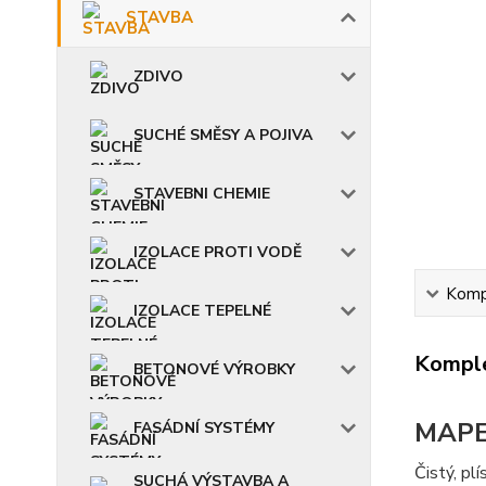
STAVBA
ZDIVO
SUCHÉ SMĚSY A POJIVA
STAVEBNI CHEMIE
IZOLACE PROTI VODĚ
Kompl
IZOLACE TEPELNÉ
Komple
BETONOVÉ VÝROBKY
MAPE
FASÁDNÍ SYSTÉMY
Čistý, pl
SUCHÁ VÝSTAVBA A