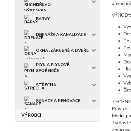
původní š
DŘEVO
VÝHODY:
BARVY
Vys
Odo
DRENÁŽE A KANALIZACE
Bez
Pev
OKNA ,ZÁRUBNĚ A DVEŘE
Max
Dok
PLYN A PLYNOVÉ
Hla
SPOŘEBIČE
Vys
Výb
STŘECHA
Šir
SANACE A RENOVACE
TECHNIC
Provozní
VÝROBCI
Modul pr
Tvrdost 
Zpracovat