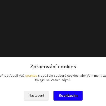
Zpracování cookies
eři potřebují Váš
souhlas
s použitím souborů cookies, aby Vám mohli z
týkající se Vašich zájmů.
Souhlasím
Nastavení