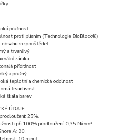
ířky.
oká pružnost
lnost proti plísním (Technologie BioBlock®)
 obsahu rozpouštědel
ný a trvanlivý
imální záruka
onalá přídržnost
dký a pružný
oká teplotní a chemická odolnost
orná trvanlivost
oká škála barev
KÉ ÚDAJE:
 prodloužení: 25%.
užnosti při 100% prodloužení: 0,35 N/mm².
Shore A: 20.
elnost: 10 minut.