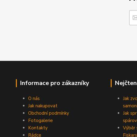
Informace pro zákazníky
Nejčten
O nás
Jak zv
Jak nakupovat
samoni
Obchodní podmínky
Jak sp
Fotogalerie
spárov
Kontakty
Výběr 
Rádce
Fiskars