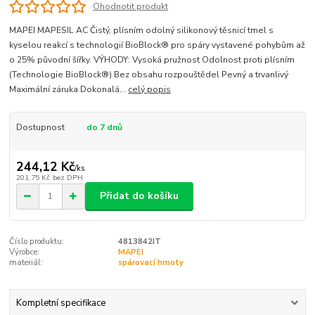
Ohodnotit produkt
MAPEI MAPESIL AC Čistý, plísním odolný silikonový těsnicí tmel s
kyselou reakcí s technologií BioBlock® pro spáry vystavené pohybům až
o 25% původní šířky. VÝHODY: Vysoká pružnost Odolnost proti plísním
(Technologie BioBlock®) Bez obsahu rozpouštědel Pevný a trvanlivý
Maximální záruka Dokonalá...
celý popis
Dostupnost
do 7 dnů
244,12 Kč
/
ks
201,75 Kč
bez DPH
Přidat do košíku
Číslo produktu:
4813842IT
Výrobce:
MAPEI
materiál:
spárovací hmoty
Kompletní specifikace