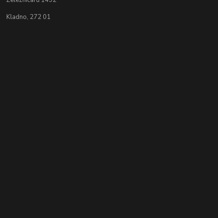
Železničářů 1492
Kladno, 272 01