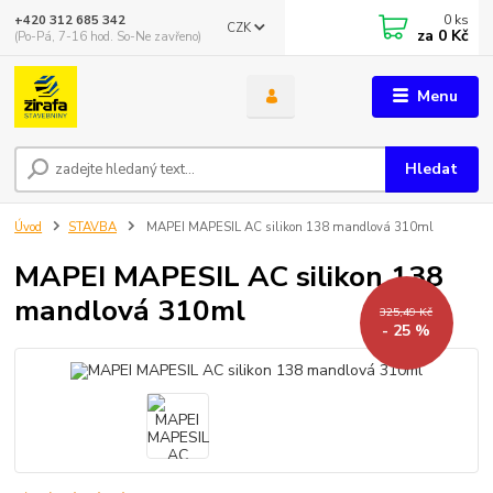
0
ks
+420 312 685 342
CZK
za
0 Kč
(Po-Pá, 7-16 hod. So-Ne zavřeno)
Menu
Hledat
Úvod
STAVBA
MAPEI MAPESIL AC silikon 138 mandlová 310ml
MAPEI MAPESIL AC silikon 138
mandlová 310ml
325,49 Kč
- 25 %