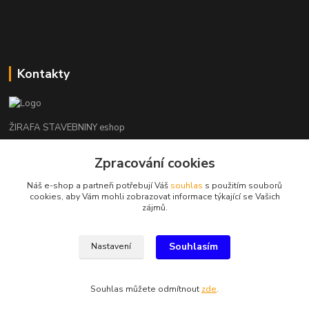
Kontakty
ŽIRAFA STAVEBNINY eshop
+420 312 685 342
Zpracování cookies
(Po-Pá, 7-16 hod. So-Ne zavřeno)
Náš e-shop a partneři potřebují Váš
souhlas
s použitím souborů
cookies, aby Vám mohli zobrazovat informace týkající se Vašich
kladno@zirafa-stavebniny.cz
zájmů.
Souhlasím
Nastavení
Souhlas můžete odmítnout
zde
.