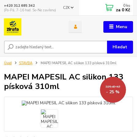
0
ks
+420 312 685 342
CZK
za
0 Kč
(Po-Pá, 7-16 hod. So-Ne zavřeno)
Menu
Hledat
Úvod
STAVBA
MAPEI MAPESIL AC silikon 133 písková 310ml
MAPEI MAPESIL AC silikon 133
písková 310ml
325,49 Kč
- 25 %