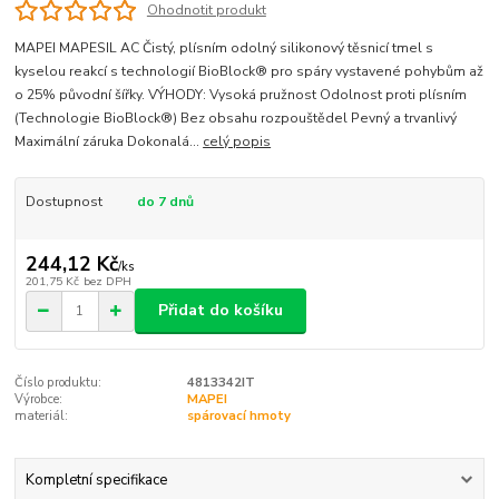
Ohodnotit produkt
MAPEI MAPESIL AC Čistý, plísním odolný silikonový těsnicí tmel s
kyselou reakcí s technologií BioBlock® pro spáry vystavené pohybům až
o 25% původní šířky. VÝHODY: Vysoká pružnost Odolnost proti plísním
(Technologie BioBlock®) Bez obsahu rozpouštědel Pevný a trvanlivý
Maximální záruka Dokonalá...
celý popis
Dostupnost
do 7 dnů
244,12 Kč
/
ks
201,75 Kč
bez DPH
Přidat do košíku
Číslo produktu:
4813342IT
Výrobce:
MAPEI
materiál:
spárovací hmoty
Kompletní specifikace