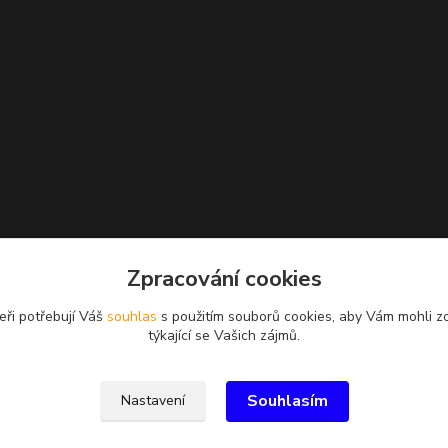
Zpracování cookies
eři potřebují Váš
souhlas
s použitím souborů cookies, aby Vám mohli z
týkající se Vašich zájmů.
Souhlasím
Nastavení