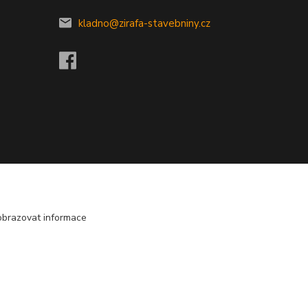
kladno@zirafa-stavebniny.cz
obrazovat informace