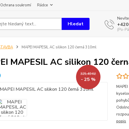
Ochrana soukromí
Rádce
Nevíte
Hledat
+420
(Po-Pá
STAVBA
MAPEI MAPESIL AC silikon 120 černá 310ml
I MAPESIL AC silikon 120 čer
325,49 Kč
- 25 %
MAPEI 
kyselo
pohybů
Odolno
rozpou
popis