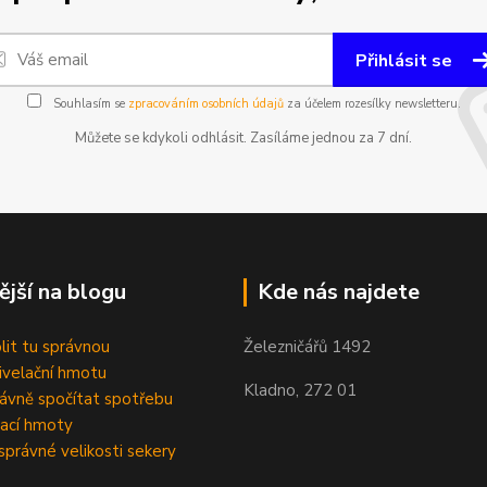
Přihlásit se
Souhlasím se
zpracováním osobních údajů
za účelem rozesílky newsletteru.
Můžete se kdykoli odhlásit. Zasíláme jednou za 7 dní.
ější na blogu
Kde nás najdete
olit tu správnou
Železničářů 1492
velační hmotu
Kladno, 272 01
rávně spočítat spotřebu
ací hmoty
správné velikosti sekery