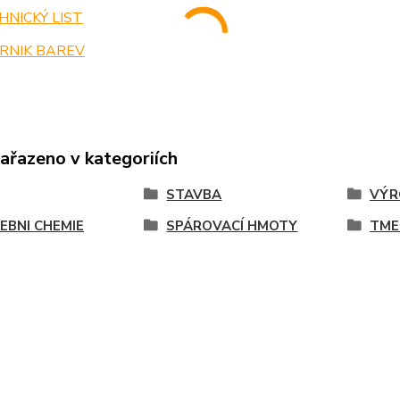
NICKÝ LIST
RNIK BAREV
zařazeno v kategoriích
STAVBA
VÝR
EBNI CHEMIE
SPÁROVACÍ HMOTY
TME