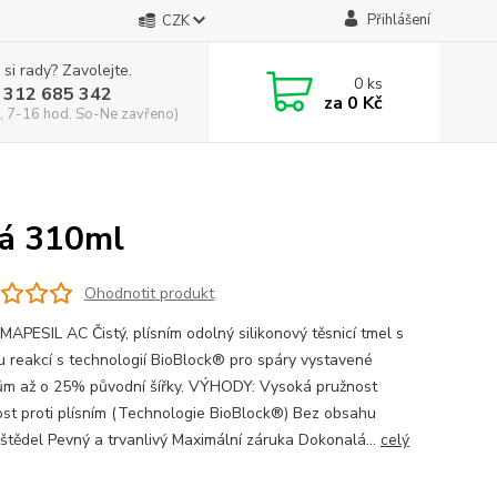
Přihlášení
CZK
 si rady? Zavolejte.
0
ks
 312 685 342
za
0 Kč
, 7-16 hod. So-Ne zavřeno)
ná 310ml
Ohodnotit produkt
MAPESIL AC Čistý, plísním odolný silikonový těsnicí tmel s
u reakcí s technologií BioBlock® pro spáry vystavené
m až o 25% původní šířky. VÝHODY: Vysoká pružnost
st proti plísním (Technologie BioBlock®) Bez obsahu
štědel Pevný a trvanlivý Maximální záruka Dokonalá...
celý