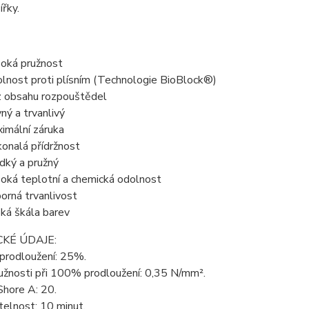
ířky.
oká pružnost
lnost proti plísním (Technologie BioBlock®)
 obsahu rozpouštědel
ný a trvanlivý
imální záruka
onalá přídržnost
dký a pružný
oká teplotní a chemická odolnost
orná trvanlivost
oká škála barev
KÉ ÚDAJE:
 prodloužení: 25%.
užnosti při 100% prodloužení: 0,35 N/mm².
Shore A: 20.
elnost: 10 minut.