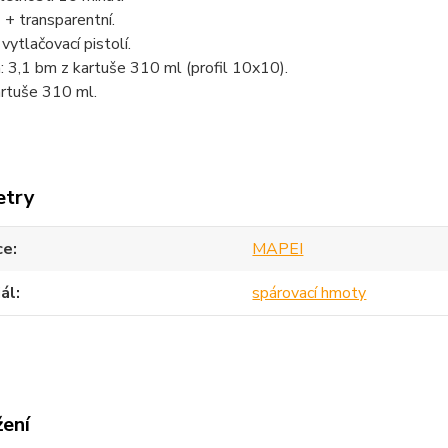
 + transparentní.
vytlačovací pistolí.
 3,1 bm z kartuše 310 ml (profil 10x10).
artuše 310 ml.
etry
ce
MAPEI
ál
spárovací hmoty
žení