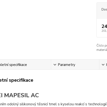
Dos
24
201
Číslo p
materiá
etní specifikace
Parametry
tní specifikace
I MAPESIL AC
ísním odolný silikonový těsnicí tmel s kyselou reakcí s technologi