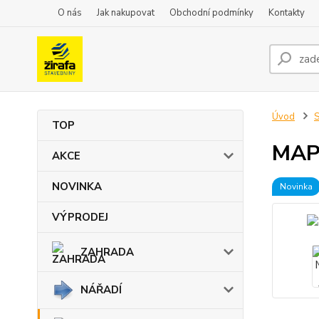
O nás
Jak nakupovat
Obchodní podmínky
Kontakty
Úvod
TOP
MAPE
AKCE
NOVINKA
Novinka
VÝPRODEJ
ZAHRADA
NÁŘADÍ