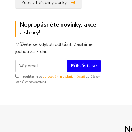
Zobrazit všechny články
Nepropásněte novinky, akce
a slevy!
Můžete se kdykoli odhlásit. Zasíláme
jednou za 7 dní.
Přihlásit se
Souhlasím se
zpracováním osobních údajů
za účelem
rozesílky newsletteru.
N