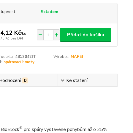
tupnost
Skladem
4,12 Kč
/
ks
Přidat do košíku
,75 Kč
bez DPH
roduktu:
4812042IT
Výrobce:
MAPEI
l:
spárovací hmoty
Hodnocení
0
Ke stažení
®
í BioBlock
pro spáry vystavené pohybům až o 25%