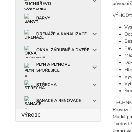
původní š
DŘEVO
VÝHODY:
BARVY
Vys
Odo
DRENÁŽE A KANALIZACE
Bez
Pev
OKNA ,ZÁRUBNĚ A DVEŘE
Max
Dok
PLYN A PLYNOVÉ
Hla
SPOŘEBIČE
Vys
Výb
STŘECHA
Šir
SANACE A RENOVACE
TECHNIC
Provozní
VÝROBCI
Modul pr
Tvrdost 
Zpracovat