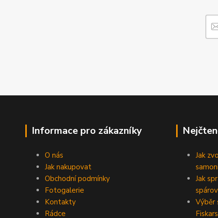
Informace pro zákazníky
Nejčten
O nás
Jak zv
Jak nakupovat
samoni
Obchodní podmínky
Jak sp
Fotogalerie
spárov
Kontakty
Výběr 
Rádce
Fiskars