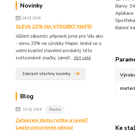
Novinky
Barvy: 34
Aplikace: 
04.03.2026
Spotřeba:
SLEVA 25% NA VÝROBKY MAPEI
Balení: k
Vážení zákazníci, připravili jsme pro Vás akci
- slevu 25% na výrobky Mapei. Jedná se o
velmi kvalitní stavební produkty této
světoznámé značky, zaměř...
číst celé
Param
Zobrazit všechny novinky
Výrob
materi
Blog
15.01.2024
Stavba
Zateplení domu rychle a levně?
Ke sta
Lepte polystyren pěnou!