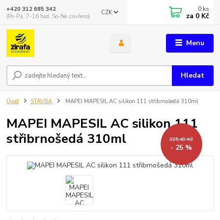
0
ks
+420 312 685 342
CZK
za
0 Kč
(Po-Pá, 7-16 hod. So-Ne zavřeno)
Menu
Hledat
Úvod
STAVBA
MAPEI MAPESIL AC silikon 111 střibrnošedá 310ml
MAPEI MAPESIL AC silikon 111
střibrnošedá 310ml
325,49 Kč
- 25 %