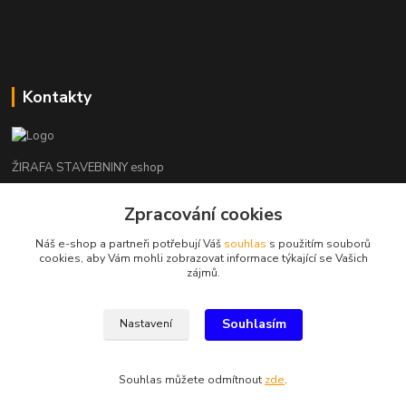
Kontakty
ŽIRAFA STAVEBNINY eshop
+420 312 685 342
Zpracování cookies
(Po-Pá, 7-16 hod. So-Ne zavřeno)
Náš e-shop a partneři potřebují Váš
souhlas
s použitím souborů
cookies, aby Vám mohli zobrazovat informace týkající se Vašich
kladno@zirafa-stavebniny.cz
zájmů.
Souhlasím
Nastavení
Souhlas můžete odmítnout
zde
.