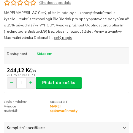
Ohodnotit produkt
MAPEI MAPESIL AC Čistý, plísním odolný silikonový těsnicí tmel s
kyselou reakcí s technologií BioBlock® pro spáry vystavené pohybům až
o 25% původní šířky. VÝHODY: Vysoká pružnost Odolnost proti plísním
(Technologie BioBlock®) Bez obsahu rozpouštědel Pevný a trvanlivý
Maximální záruka Dokonalá...
celý popis
Dostupnost
Skladem
244,12 Kč
/
ks
201,75 Kč
bez DPH
Přidat do košíku
Číslo produktu:
4811142IT
Výrobce:
MAPEI
materiál:
spárovací hmoty
Kompletní specifikace