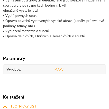
▪ Vyhlazení povrchových defektů, jako jsou štěrková hnízda, hrany
spár, otvory po rozpěrkách bednění, krytí
obnažené výztuže, atd.
▪ Výplň pevných spár.
▪ Oprava povrchů vystavených vysoké abrazi (kanály, průmyslové
podlahy, rampy, atd.).
▪ Vyhlazení mezistěn a tunelů.
▪ Oprava dálničních, silničních a železničních viaduktů.
Parametry
Výrobce
MAPEI
Ke stažení
TECHNICKÝ LIST