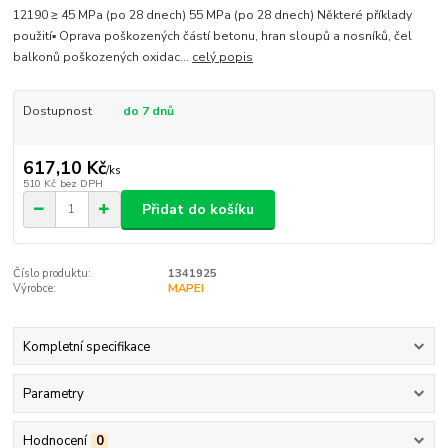
12190 ≥ 45 MPa (po 28 dnech) 55 MPa (po 28 dnech) Některé příklady
použití▪ Oprava poškozených částí betonu, hran sloupů a nosníků, čel
balkonů poškozených oxidac...
celý popis
Dostupnost
do 7 dnů
617,10 Kč
/
ks
510 Kč
bez DPH
Přidat do košíku
Číslo produktu:
1341925
Výrobce:
MAPEI
Kompletní specifikace
Parametry
Hodnocení
0