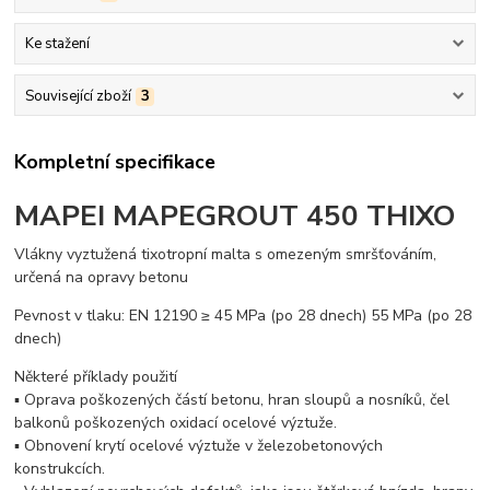
Ke stažení
Související zboží
3
Kompletní specifikace
MAPEI
MAPEGROUT 450 THIXO
Vlákny vyztužená tixotropní malta s omezeným smršťováním,
určená na opravy betonu
Pevnost v tlaku: EN 12190 ≥ 45 MPa (po 28 dnech) 55 MPa (po 28
dnech)
Některé příklady použití
▪ Oprava poškozených částí betonu, hran sloupů a nosníků, čel
balkonů poškozených oxidací ocelové výztuže.
▪ Obnovení krytí ocelové výztuže v železobetonových
konstrukcích.