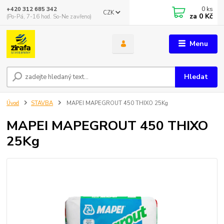
0
ks
+420 312 685 342
CZK
za
0 Kč
(Po-Pá, 7-16 hod. So-Ne zavřeno)
Menu
Hledat
Úvod
STAVBA
MAPEI MAPEGROUT 450 THIXO 25Kg
MAPEI MAPEGROUT 450 THIXO
25Kg