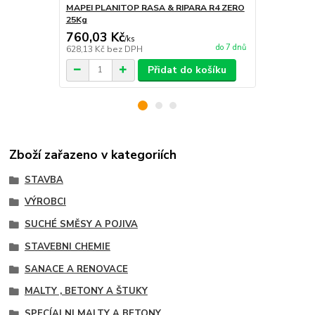
MAPEI PLANITOP RASA & RIPARA R4 ZERO
MAPEI PLAN
25Kg
5Kg
760,03 Kč
243,21 K
/
ks
do 7 dnů
628,13 Kč
bez DPH
201 Kč
bez 
Přidat do košíku
Zboží zařazeno v kategoriích
STAVBA
VÝROBCI
SUCHÉ SMĚSY A POJIVA
STAVEBNI CHEMIE
SANACE A RENOVACE
MALTY , BETONY A ŠTUKY
SPECÍALNI MALTY A BETONY