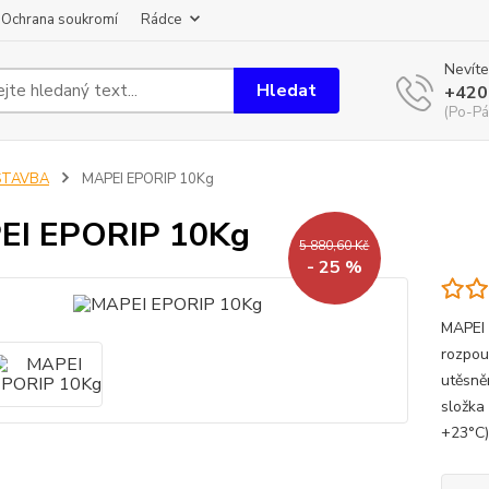
Ochrana soukromí
Rádce
Nevíte
Hledat
+420
(Po-Pá
STAVBA
MAPEI EPORIP 10Kg
EI EPORIP 10Kg
5 880,60 Kč
- 25 %
MAPEI 
rozpou
utěsně
složka
+23°C)