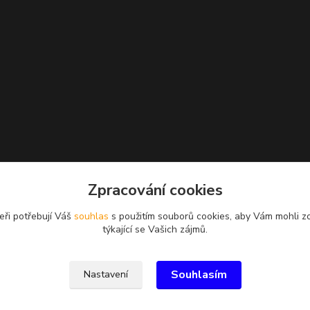
Zpracování cookies
eři potřebují Váš
souhlas
s použitím souborů cookies, aby Vám mohli z
týkající se Vašich zájmů.
Souhlasím
Nastavení