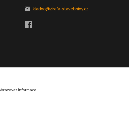
kladno@zirafa-stavebniny.cz
obrazovat informace