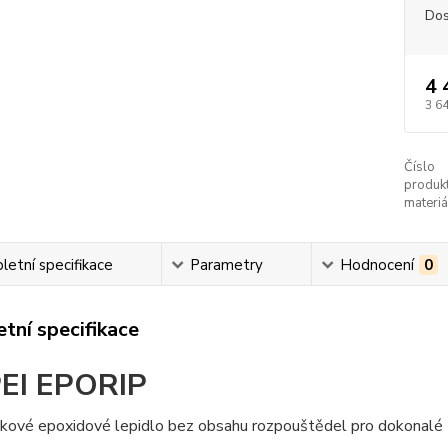
Dos
4 
3 6
Číslo
produkt
materiá
etní specifikace
Parametry
Hodnocení
0
tní specifikace
EI EPORIP
ové epoxidové lepidlo bez obsahu rozpouštědel pro dokonalé pr