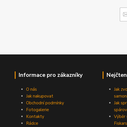
Informace pro zákazníky
Nejčten
O nás
Jak zv
Jak nakupovat
samoni
Obchodní podmínky
Jak sp
Fotogalerie
spárov
Kontakty
Výběr 
Rádce
Fiskars