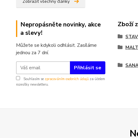
Zobrazit všechny články
Zboží 
Nepropásněte novinky, akce
a slevy!
STA
Můžete se kdykoli odhlásit. Zasíláme
MALT
jednou za 7 dní.
SAN
Přihlásit se
Souhlasím se
zpracováním osobních údajů
za účelem
rozesílky newsletteru.
N