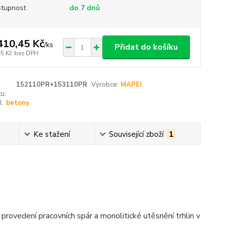
tupnost
do 7 dnů
410,45 Kč
/
ks
Přidat do košíku
45 Kč
bez DPH
152110PR+153110PR
Výrobce:
MAPEI
u:
l:
betony
Ke stažení
Související zboží
1
ovedení pracovních spár a monolitické utěsnění trhlin v