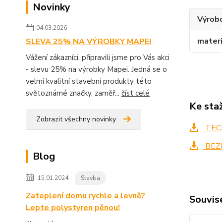
Novinky
Výrob
04.03.2026
materi
SLEVA 25% NA VÝROBKY MAPEI
Vážení zákazníci, připravili jsme pro Vás akci
- slevu 25% na výrobky Mapei. Jedná se o
velmi kvalitní stavební produkty této
světoznámé značky, zaměř...
číst celé
Ke sta
Zobrazit všechny novinky
TECH
BEZ
Blog
15.01.2024
Stavba
Zateplení domu rychle a levně?
Souvise
Lepte polystyren pěnou!