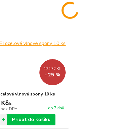
125,72 Kč
- 25 %
celové vlnové spony 10 ks
 Kč
/
ks
do 7 dnů
č
bez DPH
Přidat do košíku