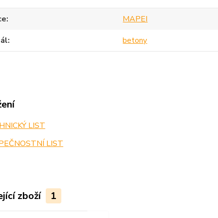
ce
MAPEI
ál
betony
žení
NICKÝ LIST
PEČNOSTNÍ LIST
jící zboží
1