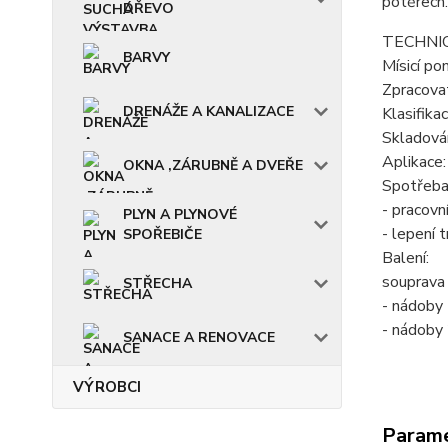
potěrech.
DŘEVO
TECHNIC
BARVY
Mísicí po
Zpracovat
DRENÁŽE A KANALIZACE
Klasifik
Skladován
Aplikace:
OKNA ,ZÁRUBNĚ A DVEŘE
Spotřeba
- pracovn
PLYN A PLYNOVÉ
- lepení 
SPOŘEBIČE
Balení:
souprava
STŘECHA
- nádoby 
- nádoby 
SANACE A RENOVACE
VÝROBCI
Param