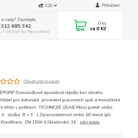
Přihlášení
CZK
 si rady? Zavolejte.
0
ks
 312 685 342
za
0 Kč
, 7-16 hod. So-Ne zavřeno)
Ohodnotit produkt
EPORIP Dvousložkové epoxidové lepidlo bez obsahu
štědel pro dokonalé provedení pracovních spár a monolitické
ní trhlin v potěrech. TECHNICKÉ ÚDAJE:Mísicí poměr směsi:
 A : složka B = 3 : 1.Zpracovatelnost směsi: 60 minut (při
.Klasifikace: EN 1504-4.Skladování: 24...
celý popis