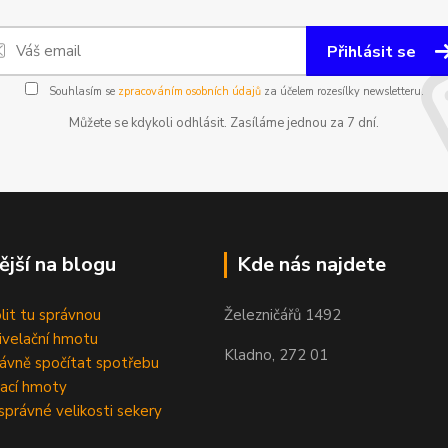
Přihlásit se
Souhlasím se
zpracováním osobních údajů
za účelem rozesílky newsletteru.
Můžete se kdykoli odhlásit. Zasíláme jednou za 7 dní.
ější na blogu
Kde nás najdete
olit tu správnou
Železničářů 1492
velační hmotu
Kladno, 272 01
rávně spočítat spotřebu
ací hmoty
správné velikosti sekery