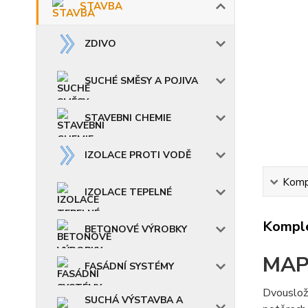
STAVBA
ZDIVO
SUCHÉ SMĚSY A POJIVA
STAVEBNI CHEMIE
IZOLACE PROTI VODĚ
Kompl
IZOLACE TEPELNÉ
Komple
BETONOVÉ VÝROBKY
MAP
FASÁDNÍ SYSTÉMY
Dvousložk
SUCHÁ VÝSTAVBA A