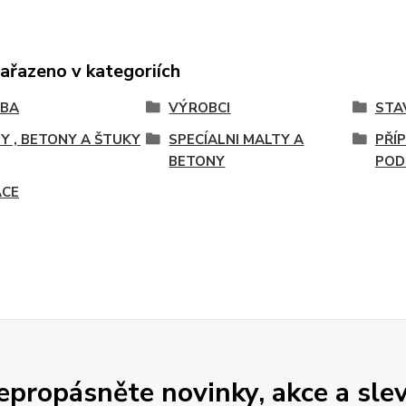
zařazeno v kategoriích
VBA
VÝROBCI
STA
Y , BETONY A ŠTUKY
SPECÍALNI MALTY A
PŘÍ
BETONY
POD
ACE
epropásněte novinky, akce a slev