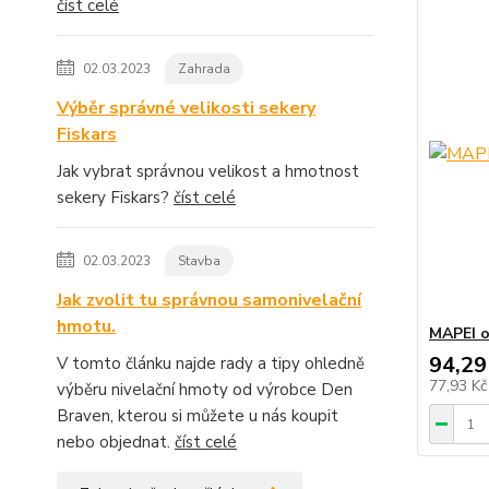
číst celé
02.03.2023
Zahrada
Výběr správné velikosti sekery
Fiskars
Jak vybrat správnou velikost a hmotnost
sekery Fiskars?
číst celé
02.03.2023
Stavba
Jak zvolit tu správnou samonivelační
hmotu.
MAPEI o
94,29
V tomto článku najde rady a tipy ohledně
77,93 K
výběru nivelační hmoty od výrobce Den
Braven, kterou si můžete u nás koupit
nebo objednat.
číst celé