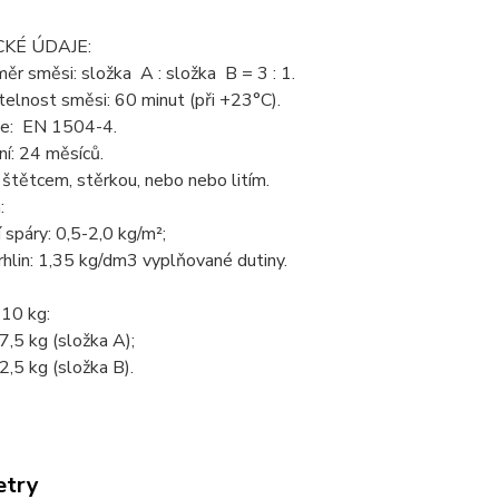
KÉ ÚDAJE:
měr směsi: složka A : složka B = 3 : 1.
elnost směsi: 60 minut (při +23°C).
ace: EN 1504-4.
í: 24 měsíců.
 štětcem, stěrkou, nebo nebo litím.
:
í spáry: 0,5-2,0 kg/m²;
trhlin: 1,35 kg/dm3 vyplňované dutiny.
 10 kg:
7,5 kg (složka A);
2,5 kg (složka B).
etry