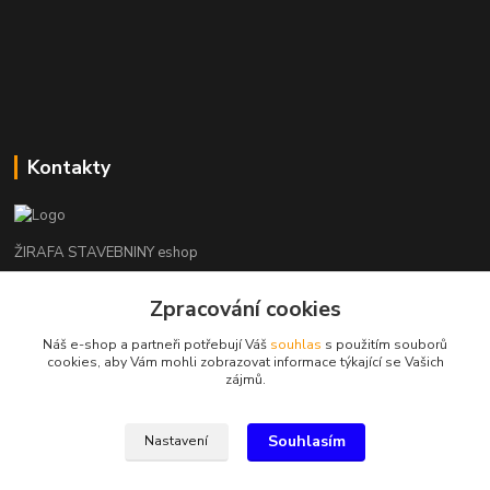
Kontakty
ŽIRAFA STAVEBNINY eshop
+420 312 685 342
Zpracování cookies
(Po-Pá, 7-16 hod. So-Ne zavřeno)
Náš e-shop a partneři potřebují Váš
souhlas
s použitím souborů
cookies, aby Vám mohli zobrazovat informace týkající se Vašich
kladno@zirafa-stavebniny.cz
zájmů.
Souhlasím
Nastavení