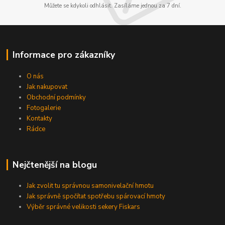
Můžete se kdykoli odhlásit. Zasíláme jednou za 7 dní.
Informace pro zákazníky
O nás
Jak nakupovat
Obchodní podmínky
Fotogalerie
Kontakty
Rádce
Nejčtenější na blogu
Jak zvolit tu správnou samonivelační hmotu
Jak správně spočítat spotřebu spárovací hmoty
Výběr správné velikosti sekery Fiskars