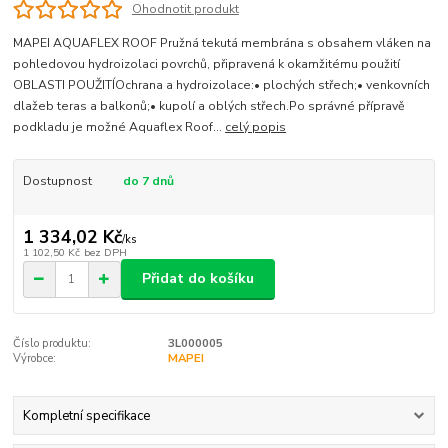
Ohodnotit produkt
MAPEI AQUAFLEX ROOF Pružná tekutá membrána s obsahem vláken na
pohledovou hydroizolaci povrchů, připravená k okamžitému použití
OBLASTI POUŽITÍOchrana a hydroizolace:• plochých střech;• venkovních
dlažeb teras a balkonů;• kupolí a oblých střech.Po správné přípravě
podkladu je možné Aquaflex Roof...
celý popis
Dostupnost
do 7 dnů
1 334,02 Kč
/
ks
1 102,50 Kč
bez DPH
Přidat do košíku
Číslo produktu:
3L000005
Výrobce:
MAPEI
Kompletní specifikace