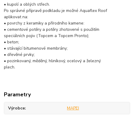
• kupolí a oblých střech.
Po správné přípravě podkladu je možné Aquaflex Roof
aplikovat na:
• povrchy z keramiky a přírodního kamene:
• cementové potěry a potěry zhotovené s použitím
speciálních pojiv (Topcem a Topcem Pronto);
• beton;
• stávající bitumenové membrány;
• dřevěné prvky;
• pozinkovaný, měděný, hliníkový, ocelový a železný
plech.
Parametry
Výrobce
MAPEI