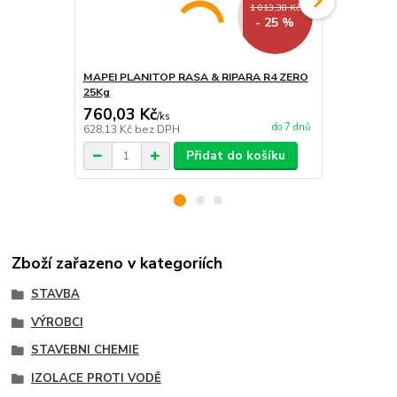
1 013,38 Kč
- 25 %
MAPEI PLANITOP RASA & RIPARA R4 ZERO
MAPEI PLAN
25Kg
5Kg
760,03 Kč
243,21 K
/
ks
do 7 dnů
628,13 Kč
bez DPH
201 Kč
bez 
Přidat do košíku
Zboží zařazeno v kategoriích
STAVBA
VÝROBCI
STAVEBNI CHEMIE
IZOLACE PROTI VODĚ