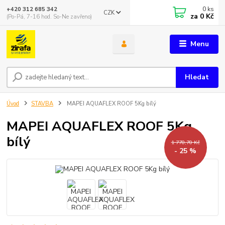
0
ks
+420 312 685 342
CZK
za
0 Kč
(Po-Pá, 7-16 hod. So-Ne zavřeno)
Menu
Hledat
Úvod
STAVBA
MAPEI AQUAFLEX ROOF 5Kg bílý
MAPEI AQUAFLEX ROOF 5Kg
bílý
1 778,70 Kč
- 25 %