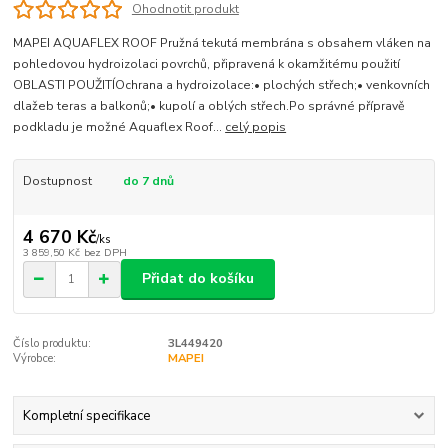
Ohodnotit produkt
MAPEI AQUAFLEX ROOF Pružná tekutá membrána s obsahem vláken na
pohledovou hydroizolaci povrchů, připravená k okamžitému použití
OBLASTI POUŽITÍOchrana a hydroizolace:• plochých střech;• venkovních
dlažeb teras a balkonů;• kupolí a oblých střech.Po správné přípravě
podkladu je možné Aquaflex Roof...
celý popis
Dostupnost
do 7 dnů
4 670 Kč
/
ks
3 859,50 Kč
bez DPH
Přidat do košíku
Číslo produktu:
3L449420
Výrobce:
MAPEI
Kompletní specifikace