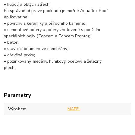
• kupolí a oblých střech.
Po správné přípravě podkladu je možné Aquaflex Roof
aplikovat na:
• povrchy z keramiky a přírodního kamene:
• cementové potěry a potěry zhotovené s použitím
speciálních pojiv (Topcem a Topcem Pronto);
• beton;
• stávající bitumenové membrány;
• dřevěné prvky;
• pozinkovaný, měděný, hliníkový, ocelový a železný
plech.
Parametry
Výrobce
MAPEI