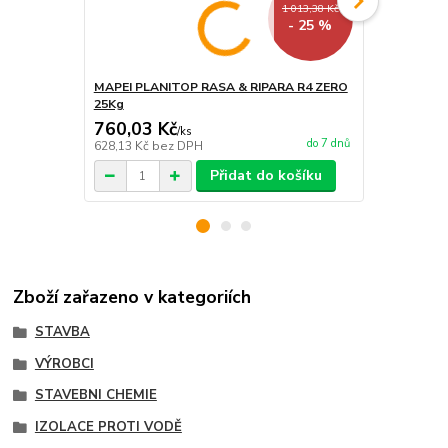
1 013,38 Kč
- 25 %
MAPEI PLANITOP RASA & RIPARA R4 ZERO
MAPEI PLAN
25Kg
5Kg
760,03 Kč
243,21 K
/
ks
do 7 dnů
628,13 Kč
bez DPH
201 Kč
bez 
Přidat do košíku
Zboží zařazeno v kategoriích
STAVBA
VÝROBCI
STAVEBNI CHEMIE
IZOLACE PROTI VODĚ