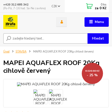
0
ks
+420 312 685 342
CZK
za
0 Kč
(Po-Pá, 7-16 hod. So-Ne zavřeno)
Menu
Hledat
Úvod
STAVBA
MAPEI AQUAFLEX ROOF 20Kg cihlově červený
MAPEI AQUAFLEX ROOF 20Kg
cihlově červený
6 226,66 Kč
- 25 %