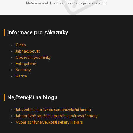
Můžete se kdykoli odhlásit. Zasíláme jednou za 7 dní.
Informace pro zákazníky
O nás
Jak nakupovat
Obchodní podmínky
Fotogalerie
Kontakty
Rádce
Nejčtenější na blogu
Jak zvolit tu správnou samonivelační hmotu
Jak správně spočítat spotřebu spárovací hmoty
Výběr správné velikosti sekery Fiskars