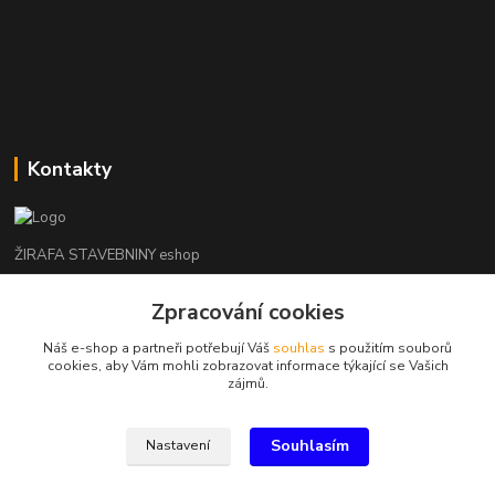
Kontakty
ŽIRAFA STAVEBNINY eshop
+420 312 685 342
Zpracování cookies
(Po-Pá, 7-16 hod. So-Ne zavřeno)
Náš e-shop a partneři potřebují Váš
souhlas
s použitím souborů
cookies, aby Vám mohli zobrazovat informace týkající se Vašich
kladno@zirafa-stavebniny.cz
zájmů.
Souhlasím
Nastavení