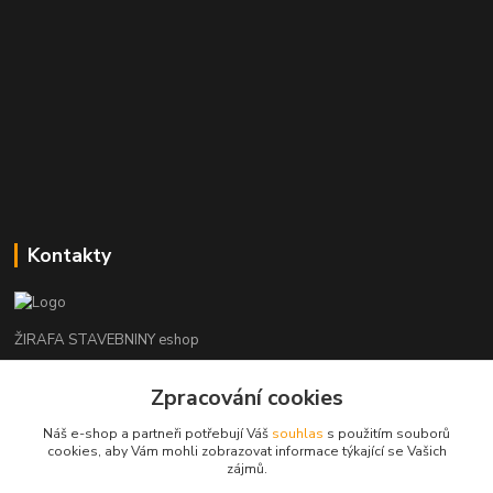
Kontakty
ŽIRAFA STAVEBNINY eshop
+420 312 685 342
Zpracování cookies
(Po-Pá, 7-16 hod. So-Ne zavřeno)
Náš e-shop a partneři potřebují Váš
souhlas
s použitím souborů
cookies, aby Vám mohli zobrazovat informace týkající se Vašich
kladno@zirafa-stavebniny.cz
zájmů.