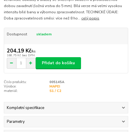
dobou zavadnutí (ložná vrstva do 5 mm). Bílá verze má velmi vysokou
intenzitu bílé barvy a výbornou zpracovatelnost. TECHNICKÉ ÚDAJE:
Doba zpracovatelnosti směsi: více než 8 ho...
celý popis
Dostupnost
skladem
204,19 Kč
/
ks
168,75 Kč
bez DPH
Přidat do košíku
Číslo produktu:
005145A
Výrobce:
MAPEI
materiál:
S1 / C2
Kompletní specifikace
Parametry