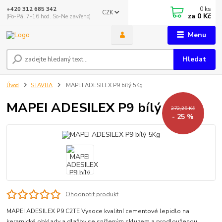
0
ks
+420 312 685 342
CZK
za
0 Kč
(Po-Pá, 7-16 hod. So-Ne zavřeno)
Menu
Hledat
Úvod
STAVBA
MAPEI ADESILEX P9 bílý 5Kg
MAPEI ADESILEX P9 bílý 5Kg
272,25 Kč
- 25 %
Ohodnotit produkt
MAPEI ADESILEX P9 C2TE Vysoce kvalitní cementové lepidlo na
keramické obklady a dlažby se sníženým skluzem a prodlouženou