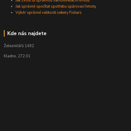
Jak zvolit tu správnou samonivelační hmotu
Jak správně spočítat spotřebu spárovací hmoty
Výběr správné velikosti sekery Fiskars
Kde nás najdete
Železničářů 1492
Kladno, 272 01