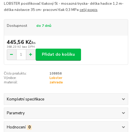
LOBSTER postřikovač tlakový 5l - mosazná tryska- délka hadice 1,2 m-
délka nástavce 35 cm- pracovní tlak 0,3 MPa
celý popis
Dostupnost
do 7 dnů
445,56 Kč
/
ks
368,23 Kč
bez DPH
Přidat do košíku
Číslo produktu:
108656
Výrobce:
Lobster
materiál:
zahrada
Kompletní specifikace
Parametry
Hodnocení
0