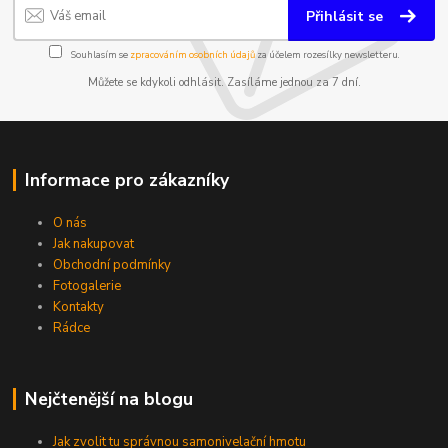
Přihlásit se
Souhlasím se
zpracováním osobních údajů
za účelem rozesílky newsletteru.
Můžete se kdykoli odhlásit. Zasíláme jednou za 7 dní.
Informace pro zákazníky
O nás
Jak nakupovat
Obchodní podmínky
Fotogalerie
Kontakty
Rádce
Nejčtenější na blogu
Jak zvolit tu správnou samonivelační hmotu