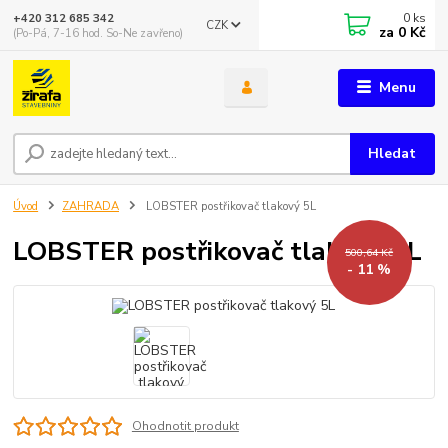
0
ks
+420 312 685 342
CZK
za
0 Kč
(Po-Pá, 7-16 hod. So-Ne zavřeno)
Menu
Hledat
Úvod
ZAHRADA
LOBSTER postřikovač tlakový 5L
LOBSTER postřikovač tlakový 5L
500,64 Kč
- 11 %
Ohodnotit produkt