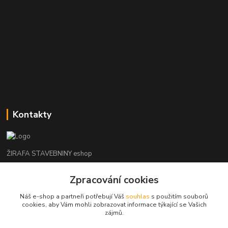
Kontakty
ŽIRAFA STAVEBNINY eshop
Zpracování cookies
+420 312 685 342
(Po-Pá, 7-16 hod. So-Ne zavřeno)
Náš e-shop a partneři potřebují Váš
souhlas
s použitím souborů
cookies, aby Vám mohli zobrazovat informace týkající se Vašich
kladno@zirafa-stavebniny.cz
zájmů.