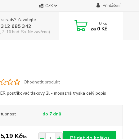
Přihlášení
CZK
 si rady? Zavolejte.
0
ks
 312 685 342
za
0 Kč
, 7-16 hod. So-Ne zavřeno)
Ohodnotit produkt
R postřikovač tlakový 2l - mosazná tryska
celý popis
tupnost
do 7 dnů
5,19 Kč
/
ks
Přidat do košíku