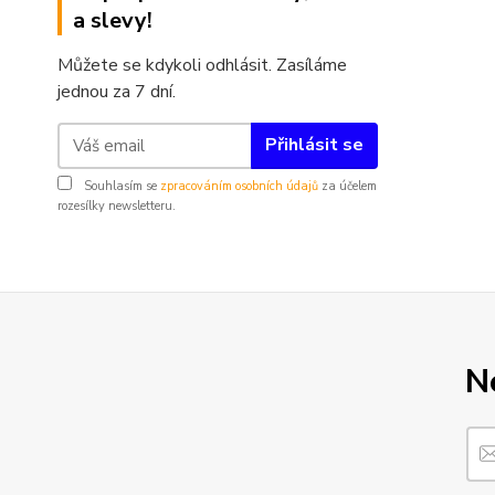
a slevy!
Můžete se kdykoli odhlásit. Zasíláme
jednou za 7 dní.
Přihlásit se
Souhlasím se
zpracováním osobních údajů
za účelem
rozesílky newsletteru.
N