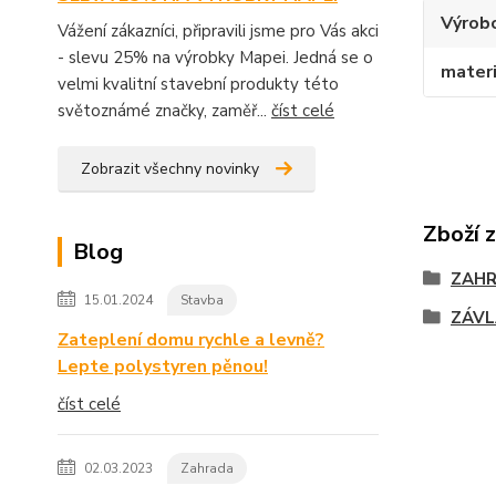
Výrob
Vážení zákazníci, připravili jsme pro Vás akci
- slevu 25% na výrobky Mapei. Jedná se o
materi
velmi kvalitní stavební produkty této
světoznámé značky, zaměř...
číst celé
Zobrazit všechny novinky
Zboží 
Blog
ZAH
15.01.2024
Stavba
ZÁV
Zateplení domu rychle a levně?
Lepte polystyren pěnou!
číst celé
02.03.2023
Zahrada