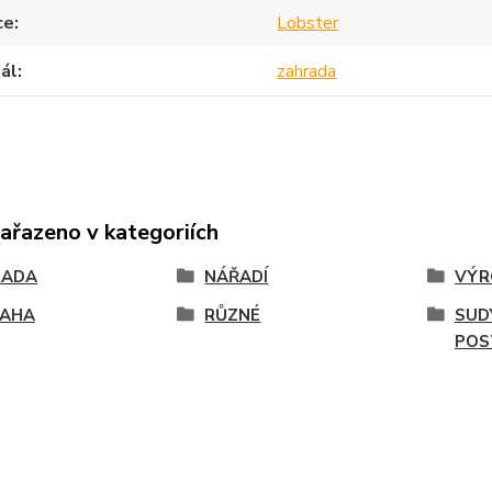
ce
Lobster
ál
zahrada
zařazeno v kategoriích
RADA
NÁŘADÍ
VÝR
LAHA
RŮZNÉ
SUD
POS