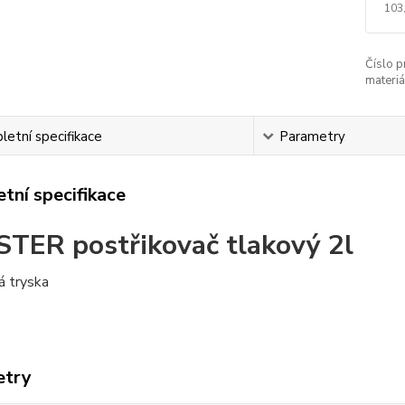
103
Číslo p
materiá
etní specifikace
Parametry
tní specifikace
TER postřikovač tlakový 2l
á tryska
etry