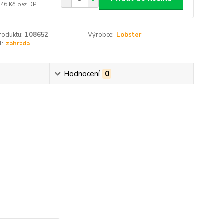
,46 Kč
bez DPH
roduktu:
108652
Výrobce:
Lobster
l:
zahrada
Hodnocení
0