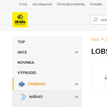
O nás
Jak nakupovat
Obchodní podmínky
Kontakty
Úvod
TOP
LOBS
AKCE
NOVINKA
VÝPRODEJ
ZAHRADA
NÁŘADÍ