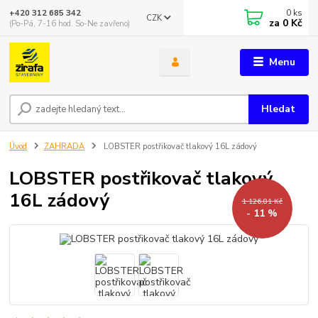
0
ks
+420 312 685 342
CZK
za
0 Kč
(Po-Pá, 7-16 hod. So-Ne zavřeno)
Menu
Hledat
Úvod
ZAHRADA
LOBSTER postřikovač tlakový 16L zádový
LOBSTER postřikovač tlakový
16L zádový
1 126,81 Kč
- 11 %