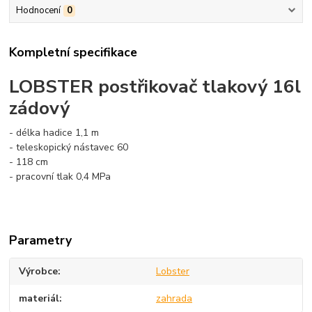
Hodnocení
0
Kompletní specifikace
LOBSTER postřikovač tlakový 16l
zádový
- délka hadice 1,1 m
- teleskopický nástavec 60
- 118 cm
- pracovní tlak 0,4 MPa
Parametry
Výrobce
Lobster
materiál
zahrada