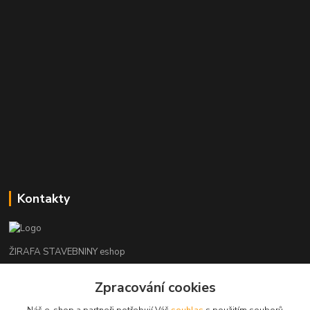
Kontakty
ŽIRAFA STAVEBNINY eshop
Zpracování cookies
+420 312 685 342
(Po-Pá, 7-16 hod. So-Ne zavřeno)