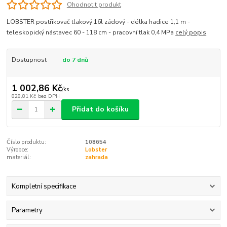
Ohodnotit produkt
LOBSTER postřikovač tlakový 16l zádový - délka hadice 1,1 m -
teleskopický nástavec 60 - 118 cm - pracovní tlak 0,4 MPa
celý popis
Dostupnost
do 7 dnů
1 002,86 Kč
/
ks
828,81 Kč
bez DPH
Přidat do košíku
Číslo produktu:
108654
Výrobce:
Lobster
materiál:
zahrada
Kompletní specifikace
Parametry