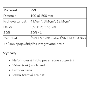
Materiál
PVC
Dimenze
100 až 500 mm
2
2
2
Kruhová tuhost
4 kN/m
, 8 kN/m
, 12 kN/m
Délky
0,5; 1; 2; 3; 5; 6 m
SDR
SDR 41
Certifikát
ČSN EN 1401 nebo ČSN EN 13 476-2
Způsob spojování
přes integrované hrdlo
Výhody
Naformované hrdlo pro snadné spojování
Velmi široký sortiment
Příznivá cena
Velká tvarová stálost