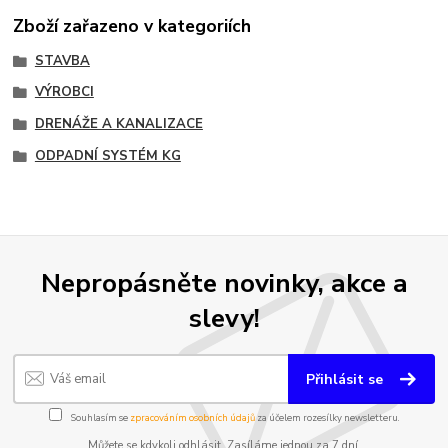
Zboží zařazeno v kategoriích
STAVBA
VÝROBCI
DRENÁŽE A KANALIZACE
ODPADNÍ SYSTÉM KG
Nepropásněte novinky, akce a
slevy!
Přihlásit se
Souhlasím se
zpracováním osobních údajů
za účelem rozesílky newsletteru.
Můžete se kdykoli odhlásit. Zasíláme jednou za 7 dní.