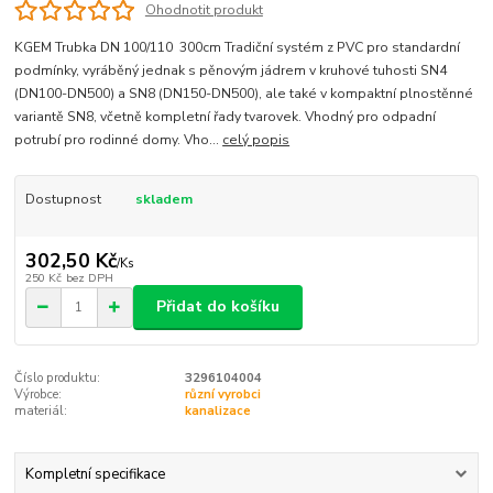
Ohodnotit produkt
KGEM Trubka DN 100/110 300cm Tradiční systém z PVC pro standardní
podmínky, vyráběný jednak s pěnovým jádrem v kruhové tuhosti SN4
(DN100-DN500) a SN8 (DN150-DN500), ale také v kompaktní plnostěnné
variantě SN8, včetně kompletní řady tvarovek. Vhodný pro odpadní
potrubí pro rodinné domy. Vho...
celý popis
Dostupnost
skladem
302,50 Kč
/
Ks
250 Kč
bez DPH
Přidat do košíku
Číslo produktu:
3296104004
Výrobce:
různí vyrobci
materiál:
kanalizace
Kompletní specifikace