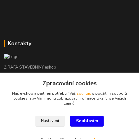
Kontakty
ŽIRAFA STAVEBNINY eshop
Zpracování cookies
+420 312 685 342
(Po-Pá, 7-16 hod. So-Ne zavřeno)
Náš e-shop a partneři potřebují Váš
souhlas
s použitím souborů
cookies, aby Vám mohli zobrazovat informace týkající se Vašich
kladno@zirafa-stavebniny.cz
zájmů.
Souhlasím
Nastavení