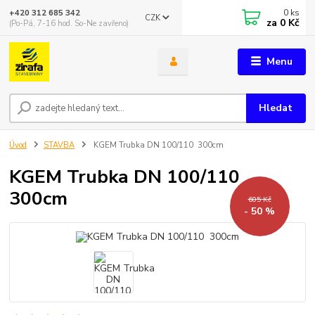
0
ks
+420 312 685 342
CZK
za
0 Kč
(Po-Pá, 7-16 hod. So-Ne zavřeno)
Menu
Hledat
Úvod
STAVBA
KGEM Trubka DN 100/110 300cm
KGEM Trubka DN 100/110
300cm
605 Kč
- 50 %